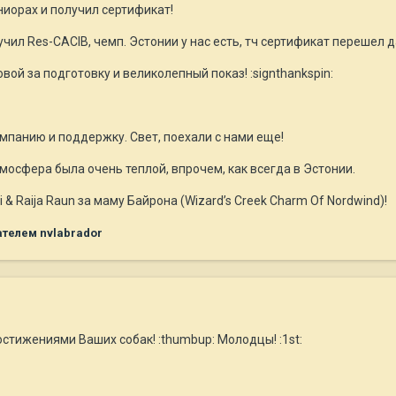
ниорах и получил сертификат!
учил Res-CACIB, чемп. Эстонии у нас есть, тч сертификат перешел 
ой за подготовку и великолепный показ! :signthankspin:
мпанию и поддержку. Свет, поехали с нами еще!
мосфера была очень теплой, впрочем, как всегда в Эстонии.
& Raija Raun за маму Байрона (Wizard’s Creek Charm Of Nordwind)!
телем nvlabrador
стижениями Ваших собак! :thumbup: Молодцы! :1st: