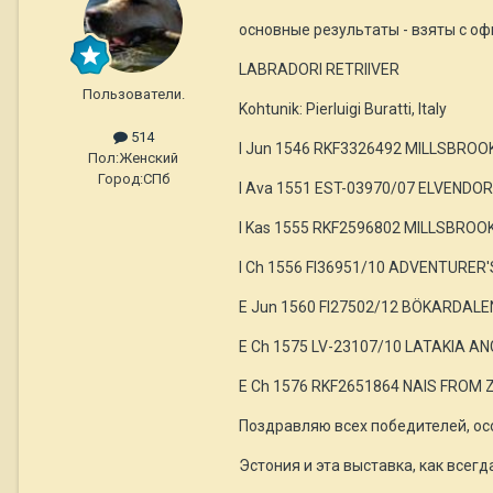
основные результаты - взяты с оф
LABRADORI RETRIIVER
Пользователи.
Kohtunik: Pierluigi Buratti, Italy
514
I Jun 1546 RKF3326492 MILLSBRO
Пол:
Женский
Город:
СПб
I Ava 1551 EST-03970/07 ELVENDO
I Kas 1555 RKF2596802 MILLSBROO
I Ch 1556 FI36951/10 ADVENTURER
E Jun 1560 FI27502/12 BÖKARDAL
E Ch 1575 LV-23107/10 LATAKIA A
E Ch 1576 RKF2651864 NAIS FROM 
Поздравляю всех победителей, ос
Эстония и эта выставка, как всегд