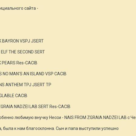
ициального сайта -
OK BAYRON VSPJ JSERT
R ELF THE SECOND SERT
K PEARS Res-CACIB
'S NO MAN'S AN ISLAND VSP CACIB
ENS ANTHEM TPJ JSERT TP
NGLABLE CACIB
ZGRAIA NADZEI LAB SERT Res-CACIB
обенно любимую внучку Несси - NAIS FROM ZGRAIA NADZEI LAB с Че
а, была к нам благосклонна. Сын и папа выступили успешно