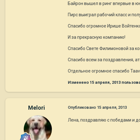
Байрон вышел в ринг впервые в ю
Пирс выиграл рабочий класс и пол
Спасибо огромное Ирише Войтенков
И за прекрасную компанию!
Спасибо Свете Филимоновой за ко
Спасибо всем за поздравления, ат
Отдельное огромное спасибо Taavi 
Изменено
15 апреля, 2013
пользова
Melori
Опубликовано
15 апреля, 2013
Лена, поздравляю с победами и до