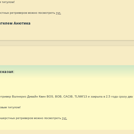
 титулом!
стных ретриверов можно посмотреть
тут.
ателем Анютика
 сказал:
етривер Валнериз Дивайн Квин
BOS, BOB, CACIB, TLNW'13 и закрыла в 2,5 года сразу два
овым титулом!
ошерстных ретриверов можно посмотреть
тут.