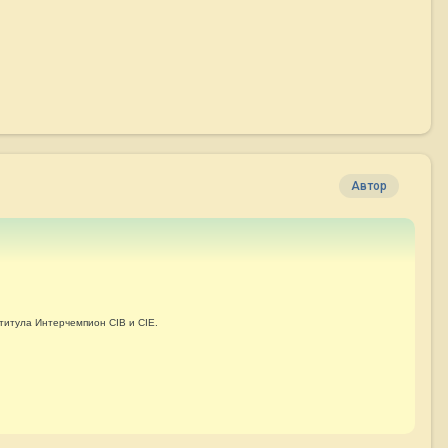
Автор
 титула Интерчемпион CIB и CIE
.