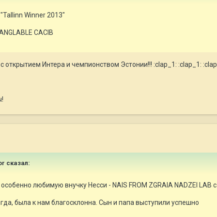
"Tallinn Winner 2013"
A ANGLABLE CACIB
открытием Интера и чемпионством Эстонии!!! :clap_1: :clap_1: :clap
ы!
or сказал:
особенно любимую внучку Несси - NAIS FROM ZGRAIA NADZEI LAB с
егда, была к нам благосклонна. Сын и папа выступили успешно