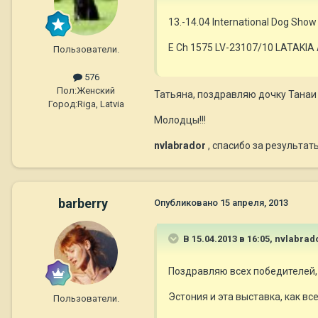
13.-14.04 International Dog Show 
E Ch 1575 LV-23107/10 LATAKI
Пользователи.
576
Пол:
Женский
Татьяна, поздравляю дочку Танаи с 
Город:
Riga, Latvia
Молодцы!!!
nvlabrador
, спасибо за результат
barberry
Опубликовано
15 апреля, 2013
В 15.04.2013 в 16:05, nvlabrad
Поздравляю всех победителей, 
Эстония и эта выставка, как вс
Пользователи.