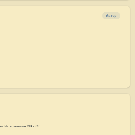
Автор
ула Интерчемпион CIB и CIE
.