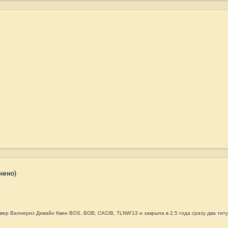
нено)
ивер Валнериз Дивайн Квин
BOS, BOB, CACIB, TLNW'13 и закрыла в 2,5 года сразу два тит