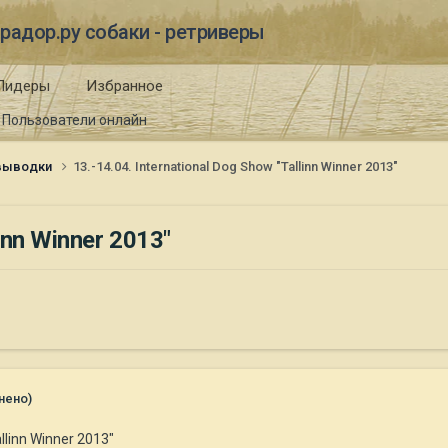
радор.ру собаки - ретриверы
Лидеры
Избранное
Пользователи онлайн
 выводки
13.-14.04. International Dog Show "Tallinn Winner 2013"
linn Winner 2013"
нено)
llinn Winner 2013"