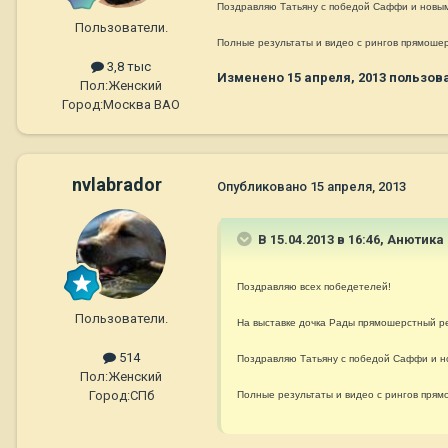
Поздравляю Татьяну с победой Саффи и новым
Пользователи.
Полные результаты и видео с рингов
прямошер
3,8 тыс
Изменено
15 апреля, 2013
пользов
Пол:
Женский
Город:
Москва ВАО
nvlabrador
Опубликовано
15 апреля, 2013
В 15.04.2013 в 16:46, Анютика
Поздравляю всех победетелей!
Пользователи.
На выставке дочка Рады прямошерстный р
514
Поздравляю Татьяну с победой Саффи и н
Пол:
Женский
Город:
СПб
Полные результаты и видео с рингов
прям