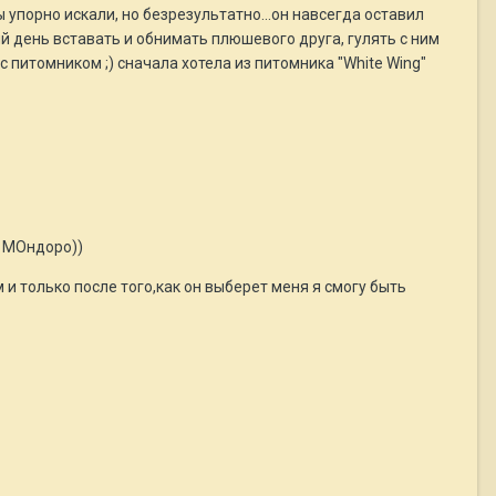
мы упорно искали, но безрезультатно...он навсегда оставил
й день вставать и обнимать плюшевого друга, гулять с ним
 с питомником ;) сначала хотела из питомника "White Wing"
и МОндоро))
 и только после того,как он выберет меня я смогу быть