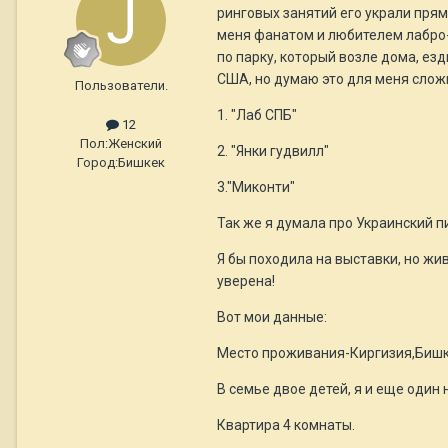
ринговых занятий его украли прямо
меня фанатом и любителем лабро-ч
по парку, который возле дома, езд
США, но думаю это для меня сложн
Пользователи.
1. "Лаб СПБ"
12
Пол:
Женский
2. "Янки гудвилл"
Город:
Бишкек
3."Миконти"
Так же я думала про Украинский п
Я бы походила на выставки, но жив
уверена!
Вот мои данные:
Место проживания-Киргизия,Бишк
В семье двое детей, я и еще один 
Квартира 4 комнаты.