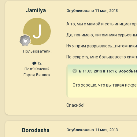
Jamilya
Опубликовано
11 мая, 2013
А то, мы с мамой и есть инициатор
Да, понимаю, питомники сурьезные
Ну я прям разрываюсь...питомники
Пользователи.
По секрету, мне большевсего симп
12
Пол:
Женский
В 11.05.2013 в 16:17, Воробье
Город:
Бишкек
Это хорошо, что вы такая искре
Спасибо!
Borodasha
Опубликовано
11 мая, 2013