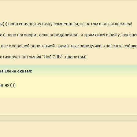
ы))) папа сначала чуточку сомневался, но потом и он согласился!
)) папа поговорит если определимся), я прям сижу и вижу, как зве
 все с хорошей репутацией, грамотные заводчики, классные собакин
отизирует питомник "Лаб СПБ"...(шепотом)
ва Елена сказал:
нняя))))