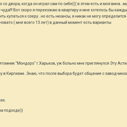
 со двора, когда он играл сам по сибе((( в этом есть и моя вина...
уда!!! Вот скоро я переезжаю в квартиру и мне хотелось бы кажды
ить купаться к озеру...но есть нюансы, я никак не могу определится
овато ( мне всего 13 лет) в данный момент есть варианты:
итомник "Мондоро" г.Харьков, уж больно мне приглянулся Эту Аст
у в Киргизии...Знаю, что после выбора будет общение с заводчиком
ек.
на подходе))