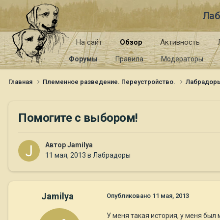
Лаб
На сайт
Обзор
Активность
Форумы
Правила
Модераторы
Главная
Племенное разведение. Переустройство.
Лабрадор
Помогите с выбором!
Автор
Jamilya
11 мая, 2013
в
Лабрадоры
Jamilya
Опубликовано
11 мая, 2013
У меня такая история, у меня был 