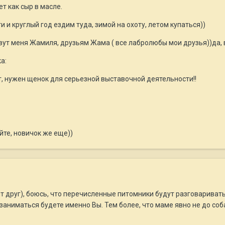
ет как сыр в масле.
 и круглый год ездим туда, зимой на охоту, летом купаться))
зовут меня Жамиля, друзьям Жама ( все лабролюбы мои друзья))да,
а:
т, нужен щенок для серьезной выставочной деятельности!!
йте, новичок же еще))
ит друг), боюсь, что перечисленные питомники будут разговаривать
заниматься будете именно Вы. Тем более, что маме явно не до соб