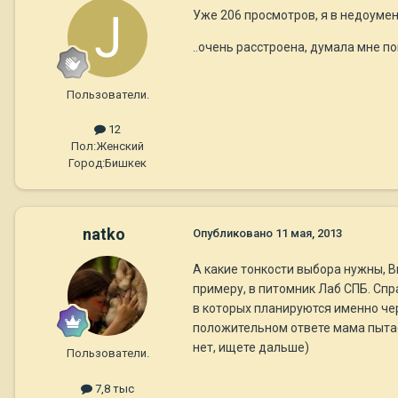
Уже 206 просмотров, я в недоумен
..очень расстроена, думала мне по
Пользователи.
12
Пол:
Женский
Город:
Бишкек
natko
Опубликовано
11 мая, 2013
А какие тонкости выбора нужны, В
примеру, в питомник Лаб СПБ. Сп
в которых планируются именно чер
положительном ответе мама пытае
нет, ищете дальше)
Пользователи.
7,8 тыс