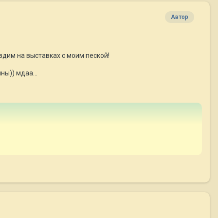
Автор
здим на выставках с моим пеской!
ы)) мдаа...