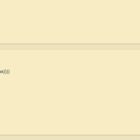
я))))