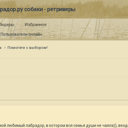
радор.ру собаки - ретриверы
Лидеры
Избранное
Пользователи онлайн
ы
Помогите с выбором!
мой любимый лабрадор, в котором вся семья души не чаяла)), везде