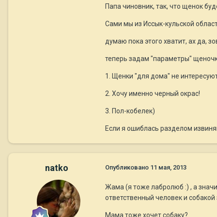
Папа чиновник, так, что щенок буд
Сами мы из Иссык-кульской области
думаю пока этого хватит, ах да, 
теперь задам "параметры" щеночк
1. Щенки "для дома" не интересую
2. Хочу именно черный окрас!
3. Пол-кобелек)
Если я ошиблась разделом извиня
natko
Опубликовано
11 мая, 2013
Жама (я тоже лабролюб :) , а знач
ответственный человек и собакой 
Мама тоже хочет собаку?