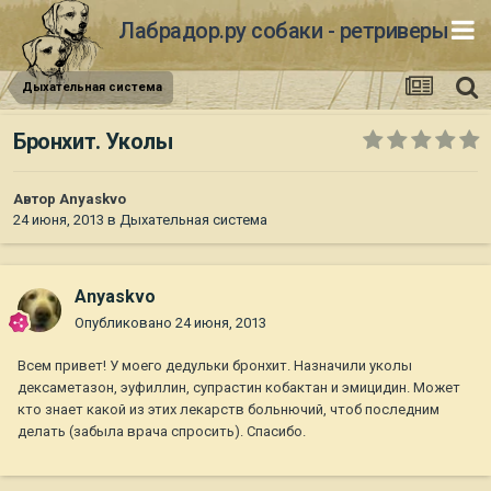
Лабрадор.ру собаки - ретриверы
Дыхательная система
Бронхит. Уколы
Автор
Anyaskvo
24 июня, 2013
в
Дыхательная система
Anyaskvo
Опубликовано
24 июня, 2013
Всем привет! У моего дедульки бронхит. Назначили уколы
дексаметазон, эуфиллин, супрастин кобактан и эмицидин. Может
кто знает какой из этих лекарств больнючий, чтоб последним
делать (забыла врача спросить). Спасибо.