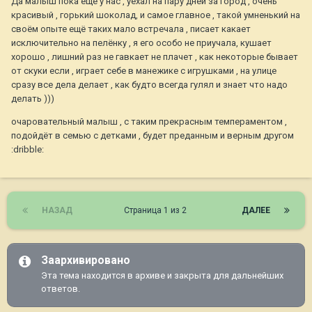
Да малыш пока ещё у нас , уехал на пару дней за город , очень
красивый , горький шоколад, и самое главное , такой умненький на
своём опыте ещё таких мало встречала , писает какает
исключительно на пелёнку , я его особо не приучала, кушает
хорошо , лишний раз не гавкает не плачет , как некоторые бывает
от скуки если , играет себе в манежике с игрушками , на улице
сразу все дела делает , как будто всегда гулял и знает что надо
делать )))
очаровательный малыш , с таким прекрасным темпераментом ,
подойдёт в семью с детками , будет преданным и верным другом
:dribble:
НАЗАД
Страница 1 из 2
ДАЛЕЕ
Заархивировано
Эта тема находится в архиве и закрыта для дальнейших
ответов.