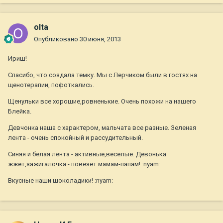
olta
Опубликовано
30 июня, 2013
Ириш!
Спасибо, что создала темку. Мы с Лерчиком были в гостях на
щенотерапии, пофоткались.
Щенульки все хорошие,ровненькие. Очень похожи на нашего
Блейка.
Девчонка наша с характером, мальчата все разные. Зеленая
лента - очень спокойный и рассудительный.
Синяя и белая лента - активные,веселые. Девонька
жжет,зажигалочка - повезет мамам-папам! :nyam:
Вкусные наши шоколадики! :nyam: