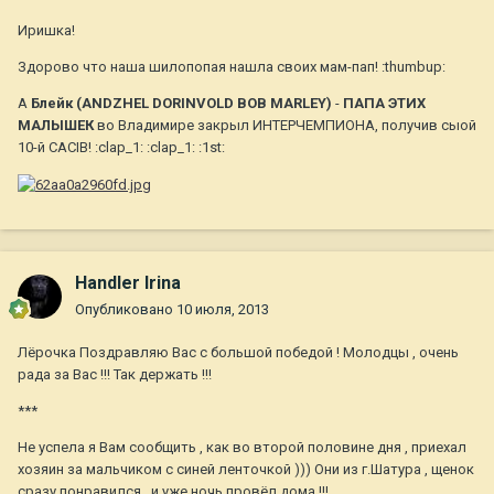
Иришка!
Здорово что наша шилопопая нашла своих мам-пап! :thumbup:
А
Блейк (ANDZHEL DORINVOLD BOB MARLEY)
-
ПАПА ЭТИХ
МАЛЫШЕК
во Владимире закрыл ИНТЕРЧЕМПИОНА, получив сыой
10-й CACIB! :clap_1: :clap_1: :1st:
Handler Irina
Опубликовано
10 июля, 2013
Лёрочка Поздравляю Вас с большой победой ! Молодцы , очень
рада за Вас !!! Так держать !!!
***
Не успела я Вам сообщить , как во второй половине дня , приехал
хозяин за мальчиком с синей ленточкой ))) Они из г.Шатура , щенок
сразу понравился , и уже ночь провёл дома !!!