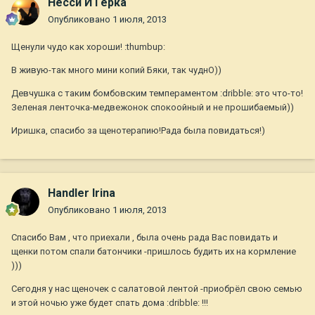
Несси И Герка
Опубликовано
1 июля, 2013
Щенули чудо как хороши! :thumbup:
В живую-так много мини копий Бяки, так чуднО))
Девчушка с таким бомбовским темпераментом :dribble: это что-то!
Зеленая ленточка-медвежонок спокоойный и не прошибаемый))
Иришка, спасибо за щенотерапию!Рада была повидаться!)
Handler Irina
Опубликовано
1 июля, 2013
Спасибо Вам , что приехали , была очень рада Вас повидать и
щенки потом спали батончики -пришлось будить их на кормление
)))
Сегодня у нас щеночек с салатовой лентой -приобрёл свою семью
и этой ночью уже будет спать дома :dribble: !!!