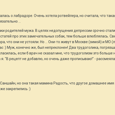
лась о лабрадоре. Очень хотела ротвейлера, но считала, что такая
зательно ...
баки родителей мужа. В целях недопущения депрессии срочно стали 
статей про этих замечательных собак, тем больше влюблялась. Све
, что они не устояли. Но ... Они-то живут в Москве (зимой) и МО (
с :) Муж, конечно же, был непреклонен! Два трудоголика, погрязшие 
огласилась, если б врач не сказал мне, что трудоголизм это больше 
ча я. "В рецепт не добавлю, но очень даже прописываю!" - рассмея
 Саншайн, но она такая мамина Радость, что другое домашнее имя
же закрепились :)