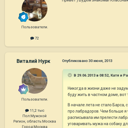
Пользователи.
72
Виталий Нурк
Опубликовано
30 июня, 2013
В 29.06.2013 в 08:52, Катя и Р
Никогда в жизни даже не задумы
буду жить в частном доме, вот т
Пользователи.
В начале лета не стало Барса,
11,2 тыс
про лабрадоров. Чем больше я 
Пол:
Мужской
расписывала им прелести лабрад
Регион, область:
Москва
уговаривать мужа на собаку для
Город:
Москва