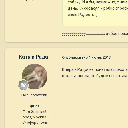
собаку. И я бы, возможно, с ни
день. "А собаку?" - робко спро
свою Радость :)
ууууууууууууххххххххх, добро пожа
Катя и Рада
Опубликовано
1 июля, 2013
Вчера к Радочке приехала шокола
отказываются, но будем пытаться 
Пользователи.
23
Пол:
Женский
Город:
Москва -
Симферополь