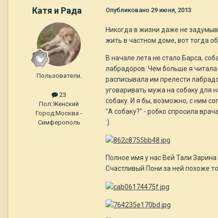
Катя и Рада
Опубликовано
29 июня, 2013
Никогда в жизни даже не задумыва
жить в частном доме, вот тогда обя
В начале лета не стало Барса, со
лабрадоров. Чем больше я читала 
Пользователи.
расписывала им прелести лабрадора
уговаривать мужа на собаку для на
23
собаку. И я бы, возможно, с ним с
Пол:
Женский
"А собаку?" - робко спросила вра
Город:
Москва -
:)
Симферополь
Полное имя у нас Вей Тали Зарина
Счастливый Пони за ней похоже то