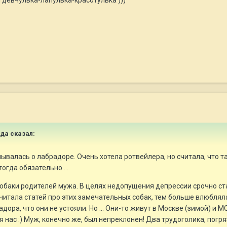
ада сказал:
валась о лабрадоре. Очень хотела ротвейлера, но считала, что та
огда обязательно ...
 собаки родителей мужа. В целях недопущения депрессии срочно ста
читала статей про этих замечательных собак, тем больше влюбляла
ора, что они не устояли. Но ... Они-то живут в Москве (зимой) и М
 нас :) Муж, конечно же, был непреклонен! Два трудоголика, погрязш