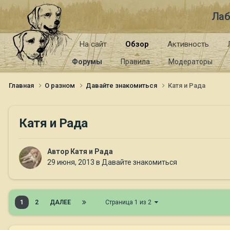
Лаб
На сайт
Обзор
Активность
Форумы
Правила
Модераторы
Главная
О разном
Давайте знакомиться
Катя и Рада
Катя и Рада
Автор
Катя и Рада
29 июня, 2013
в
Давайте знакомиться
1
2
ДАЛЕЕ
Страница 1 из 2