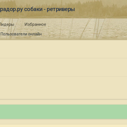
радор.ру собаки - ретриверы
Лидеры
Избранное
Пользователи онлайн