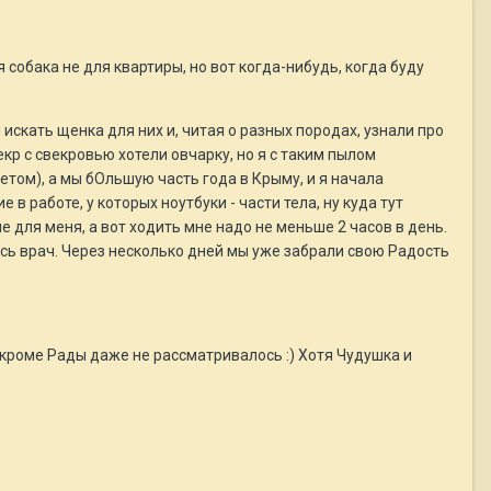
 собака не для квартиры, но вот когда-нибудь, когда буду
искать щенка для них и, читая о разных породах, узнали про
кр с свекровью хотели овчарку, но я с таким пылом
летом), а мы бОльшую часть года в Крыму, и я начала
в работе, у которых ноутбуки - части тела, ну куда тут
не для меня, а вот ходить мне надо не меньше 2 часов в день.
лась врач. Через несколько дней мы уже забрали свою Радость
 кроме Рады даже не рассматривалось :) Хотя Чудушка и