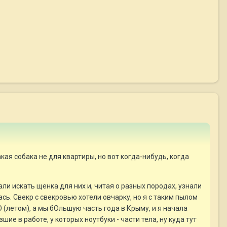
кая собака не для квартиры, но вот когда-нибудь, когда
ли искать щенка для них и, читая о разных породах, узнали
сь. Свекр с свекровью хотели овчарку, но я с таким пылом
О (летом), а мы бОльшую часть года в Крыму, и я начала
ие в работе, у которых ноутбуки - части тела, ну куда тут