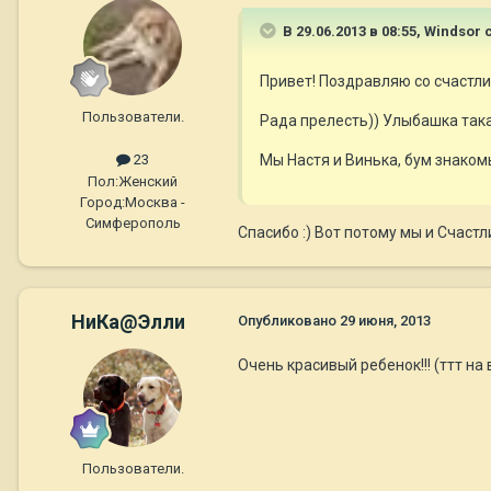
В 29.06.2013 в 08:55, Windsor 
Привет! Поздравляю со счастли
Пользователи.
Рада прелесть)) Улыбашка такая)
Мы Настя и Винька, бум знаком
23
Пол:
Женский
Город:
Москва -
Симферополь
Спасибо :) Вот потому мы и Счастл
НиКа@Элли
Опубликовано
29 июня, 2013
Очень красивый ребенок!!! (ттт на
Пользователи.