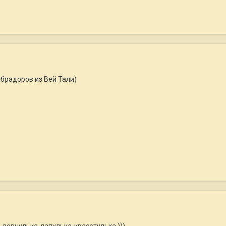
брадоров из Вей Тали)
 девчулька-лапулька-красотулька )))