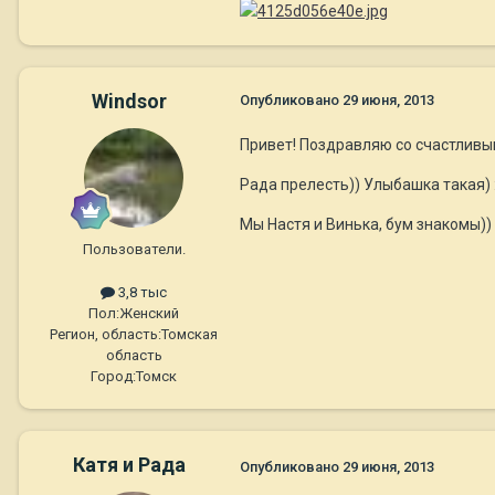
Windsor
Опубликовано
29 июня, 2013
Привет! Поздравляю со счастливы
Рада прелесть)) Улыбашка такая) :
Мы Настя и Винька, бум знакомы))
Пользователи.
3,8 тыс
Пол:
Женский
Регион, область:
Томская
область
Город:
Томск
Катя и Рада
Опубликовано
29 июня, 2013