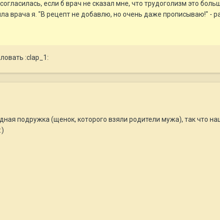
м согласилась, если б врач не сказал мне, что трудоголизм это боль
сила врача я. "В рецепт не добавлю, но очень даже прописываю!" -
ловать :clap_1:
дная подружка (щенок, которого взяли родители мужа), так что н
:)