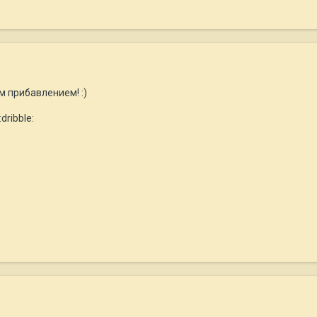
м прибавлением! :)
dribble: