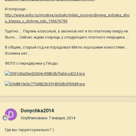
И попроще -
http://www.avito.ru/moskva/sobaki/milan_novogodnyaya_sobaka_sho
u_klassa_v_dobrye_ruki_195676795
Тщетно.... Парень классный, а звонков нет и по платному пиару не
было.... Сейчас ждем очередь у следующего платного пиарщика.....
В общем, старый год не порадовал Митю хорошими новостями....
Хозяина нет....
ФОТО с передержки у Люды:
Donychka2014
Опубликовано
7 января, 2014
Где вы территориально? )