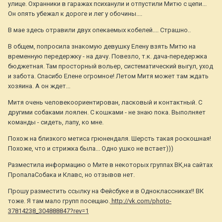
улице. Охранники в гаражах психанули и отпустили Митю с цепи...
Он опять убежал к дороге и лег у обочины....
В мае здесь отравили двух опекаемых кобелей.... Страшно..
В общем, попросила знакомую девушку Елену взять Митю на
временную передержку - на дачу. Повезло, т.к. дача-передержка
бюджетная. Там просторный вольер, систематический выгул, уход
и забота. Спасибо Елене огромное! Летом Митя может там ждать
хозяина. А он ждет...
Митя очень человекоориентирован, ласковый и контактный. С
другими собаками лоялен. С кошками - не знаю пока. Выполняет
команды - сидеть, лапу, ко мне.
Похож на близкого метиса грюнендаля. Шерсть такая роскошная!
Похоже, что и стрижка была... Одно ушко не встает)))
Разместила информацию о Мите в некоторых группах ВК,на сайтах
ПропалаСобака и Клавс, но отзывов нет.
Прошу разместить ссылку на Фейсбуке и в Одноклассниках!! ВК
тоже. Я там мало групп посещаю.
http://vk.com/photo-
37814238_304888847?rev=1