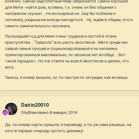
конечно. Сейчас еще платный пиар запускается. Самое хорошее
для Мити - найти дом, хозяина, т.к. очень он без общения с
человеком скучает... Не вольерный он.. Ему бы поближе к
человеку, рядышком всегда находиться... Ну, ждем в общем, этого
самого замечательного человека.
Прошедший год для меня очень трудный и пустой в плане
пристройтва... "Зависли" все шесть хвостиков.. Митя среди них
самый-самый лучший и социализированный и на человека
ориентированный максимально, но звонков нет вообще.... Вот
такой парадокс.. Но я в ответе за всех 6 хвостиков и делаю, что
могу...
Танюш, я номер вышлю, но ты смотри по ситуации, как можешь.
Dairin20010
Опубликовано
8 января, 2014
Да, ты номер карты пришли, я переведу, а ты уж сама решишь, на
кого в первую очередь пустить денежку!