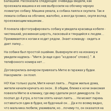
Балашихи. Рассказала следующее: очевидцы видели, как
проезжала машина и из нее выбросили на обочину черную
лохматую собаку. Машина уехала, а собака лаяла и скулила. Так и
лежала собака на обочине, жалобно, а иногда громко, скуля вслед
проезжающим машинам...
Я поехала сфотографировать собаку и увидела красавца кобеля -
чистенький, ухоженная шерсть, ласковый и тянущийся к людям....
Прижимается к ногам и ходит рядом.. Знает команду - сидеть и
дает лапку....
На собаке был простой ошейник. Вывернули его на изнанку и
увидели надпись - "Митя..(и еще одно "кодовое" слово)..". А
телефонного номера нет....
Договорились вечером привязать Митю в гаражах у будки.
Накормили - он поел.
НО! Как только ушли, Митя начал лаять.... Рядом жилые дома,
жители начали кричать из окон... В общем, ближе к ночи знакомая
повезла Митю в клинику, где ему сделали укол димедрола. Он
поспал до 4 утра, а потом опять начал лаять..... Не может парень
оставаться один в будке, не будочный он.... Да и по всему видно,
что мальчика любили, ухаживали, но....почему-то, он оказался на