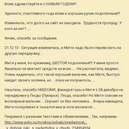
Всем здравствуйте и с НОВЫМ ГОДОМ!!!
Удачного, счастливого года всем и хороших ручек подопечным!!!
Извиняюсь, что долго на сайт не заходила.. Трудности пропущу. У
кого их нет?.....
Янчик, спасибо за сообщение.
21.12.13 - Ситуация изменилась, и Митю надо было перевозить на
другую передержку...
Митя у меня, по-прежнему, ШЕСТОЙ подопечный!!! У меня просто
банально не хватает средств на всех...... Не рассчитала, видимо...
Очень надеялась, что такой хороший мальчик, как Митя, быстро
найдет своего хозяина, но ... пока не получилось.....
Нашлись, спасибо НЕБЕСАМ!, финкураторы и Митя с 28 декабря на
передержке у Люды (Лукерьи). Люда, спасибо! Но Митя совсем не
вольерный мальчик.... Скучает он без человека.... Вчера навещала,
Митя поскуливал и тыкался мне в ноги мосечкой.....
Пиаримся с разными текстами и объявлениями....Так, например -
http://www.avito.ru/moskva/sobaki/predannost_-
_v_dobrye_ruki._s_nadezhdoy_v_chudo_254934554