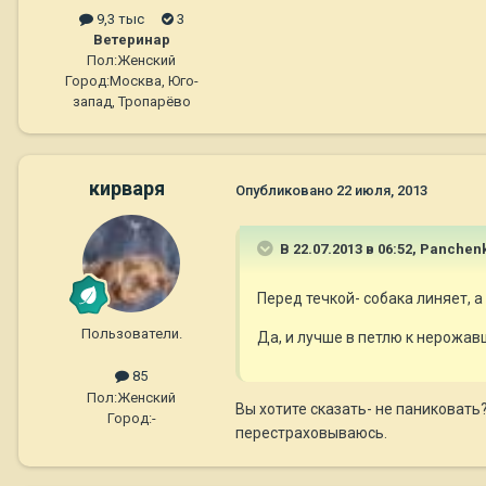
9,3 тыс
3
Ветеринар
Пол:
Женский
Город:
Москва, Юго-
запад, Тропарёво
кирваря
Опубликовано
22 июля, 2013
В 22.07.2013 в 06:52, Panchen
Перед течкой- собака линяет, а 
Пользователи.
Да, и лучше в петлю к нерожав
85
Пол:
Женский
Вы хотите сказать- не паниковать
Город:
-
перестраховываюсь.