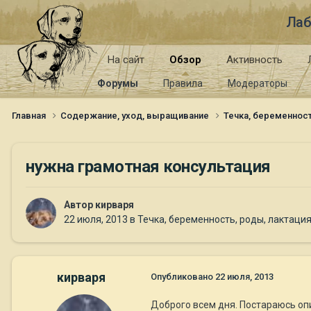
Лаб
На сайт
Обзор
Активность
Форумы
Правила
Модераторы
Главная
Содержание, уход, выращивание
Течка, беременност
нужна грамотная консультация
Автор
кирваря
22 июля, 2013
в
Течка, беременность, роды, лактаци
кирваря
Опубликовано
22 июля, 2013
Доброго всем дня. Постараюсь описа