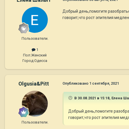
Добрый день,помогите разобраться
говорит,что рост эпителия медле
Пользователи.
1
Пол:
Женский
Город:
Одесса
Olgusia&Pitt
Опубликовано
1 сентября, 2021
В 30.08.2021 в 15:18,
Елена Ш
Добрый день,помогите разобрать
говорит,что рост эпителия мед
Пользователи.