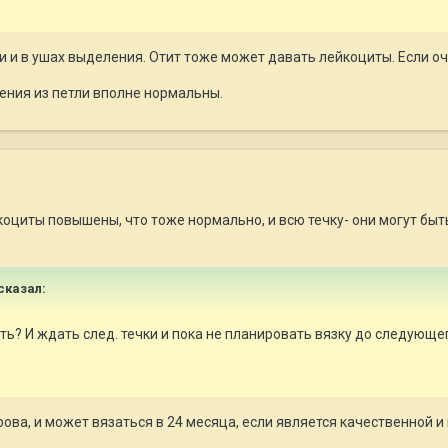
и и в ушах выделения. Отит тоже может давать лейкоциты. Если оче
ения из петли вполне нормальны.
йкоциты повышены, что тоже нормально, и всю течку- они могут бы
 сказал:
ать? И ждать след. течки и пока не планировать вязку до следующе
ова, и может вязаться в 24 месяца, если является качественной и 