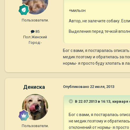
+мильон
Пользователи.
Автор, не залечите собаку. Ес
Выделения перед течкой вполне
85
Пол:
Женский
Город:
-
Бог с вами, я постаралась описат
медик поэтому и обратилась за по
нормы- я просто буду хлопать в ла
Дениска
Опубликовано
22 июля, 2013
В 22.07.2013 в 16:13, кирваря
Бог с вами, я постаралась опи
не медик поэтому и обратилась
Пользователи.
отклонений от нормы- я просто 