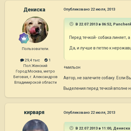
Дениска
Опубликовано
22 июля, 2013
В 22.07.2013 в 06:52, Panchen
Перед течкой- собака линяет, а 
Да, и лучше в петлю к нерожав
Пользователи.
29,4 тыс
1
Пол:
Женский
+мильон
Город:
Москва, метро
Беговая, г. Александров
Автор, не залечите собаку. Если 
Владимирской области
Выделения перед течкой вполне но
кирваря
Опубликовано
22 июля, 2013
В 22.07.2013 в 11:00, Дениска