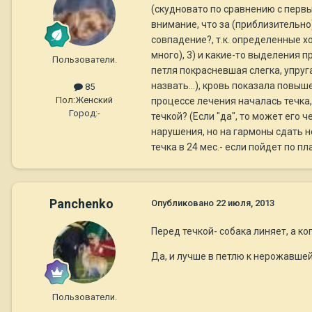
(скудновато по сравнению с первы
внимание, что за (приблизительно
совпадение?, т.к. определенные хо
много), 3) и какие-то выделения 
Пользователи.
петля покрасневшая слегка, упруга
назвать...), кровь показала повыш
85
Пол:
Женский
процессе лечения началась течка,
Город:
-
течкой? (Если "да", то может его 
нарушения, но на гармоны сдать не
течка в 24 мес.- если пойдет по 
Panchenko
Опубликовано
22 июля, 2013
Перед течкой- собака линяет, а ког
Да, и лучше в петлю к нерожавшей
Пользователи.