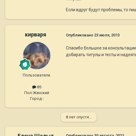
Если вдруг будут проблемы, то пиш
кирваря
Опубликовано
23 июля, 2013
Спасибо большое за консультацию 
добирать титулы и тесты и надеят
Пользователи.
85
Пол:
Женский
Город:
-
8 лет спустя...
Елена Шалыт
Опубликовано
30 августа, 2021