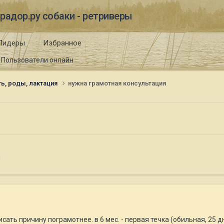
радор.ру собаки - ретриверы
Лидеры
Избранное
Пользователи онлайн
ь, роды, лактация
нужна грамотная консультация
я
ть причину пограмотнее. в 6 мес. - первая течка (обильная, 25 дн.)