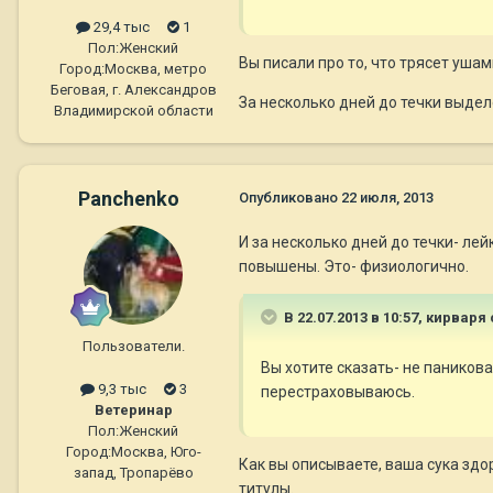
29,4 тыс
1
Пол:
Женский
Вы писали про то, что трясет ушам
Город:
Москва, метро
Беговая, г. Александров
За несколько дней до течки выдел
Владимирской области
Panchenko
Опубликовано
22 июля, 2013
И за несколько дней до течки- ле
повышены. Это- физиологично.
В 22.07.2013 в 10:57, кирваря
Пользователи.
Вы хотите сказать- не паников
9,3 тыс
3
перестраховываюсь.
Ветеринар
Пол:
Женский
Город:
Москва, Юго-
Как вы описываете, ваша сука здор
запад, Тропарёво
титулы.