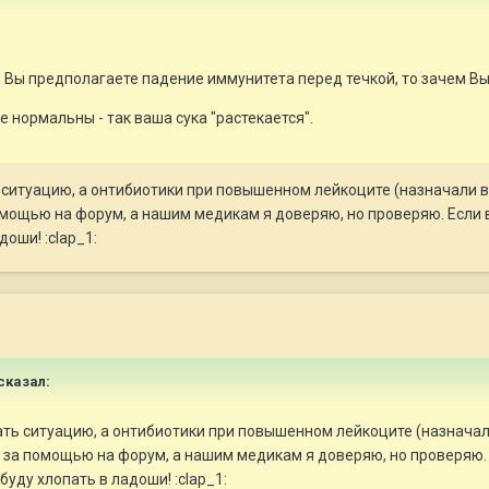
ли Вы предполагаете падение иммунитета перед течкой, то зачем 
 нормальны - так ваша сука "растекается".
ь ситуацию, а онтибиотики при повышенном лейкоците (назначали в
мощью на форум, а нашим медикам я доверяю, но проверяю. Если в
доши! :clap_1:
 сказал:
сать ситуацию, а онтибиотики при повышенном лейкоците (назначал
 за помощью на форум, а нашим медикам я доверяю, но проверяю. 
буду хлопать в ладоши! :clap_1: