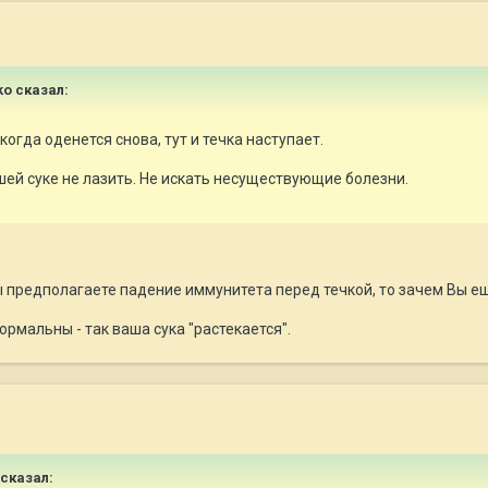
ko сказал:
когда оденется снова, тут и течка наступает.
шей суке не лазить. Не искать несуществующие болезни.
Вы предполагаете падение иммунитета перед течкой, то зачем Вы 
рмальны - так ваша сука "растекается".
 сказал: