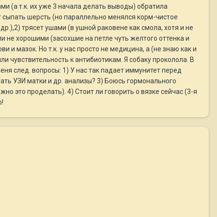
и (а т.к. их уже 3 начала делать выводы) обратила
ает сыпать шерсть (но параллельно менялся корм-чистое
.),2) трясет ушами (в ушной раковене как смола, хотя и не
ли не хорошими (засохшие на петле чуть желтого оттенка и
 и мазок. Но т.к. у нас просто не медицина, а (не знаю как и
лили чувствительность к антибиотикам. Я собаку проколола. В
еня след. вопросы: 1) У нас так падает иммунитет перед
елать УЗИ матки и др. анализы? 3) Боюсь гормонального
жно это проделать). 4) Стоит ли говорить о вязке сейчас (3-я
!