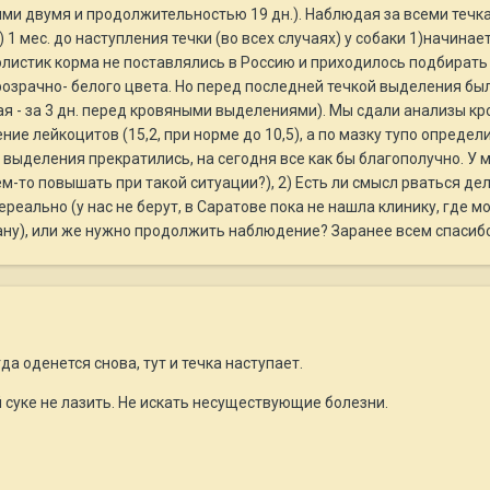
ми двумя и продолжительностью 19 дн.). Наблюдая за всеми течкам
) 1 мес. до наступления течки (во всех случаях) у собаки 1)начин
листик корма не поставлялись в Россию и приходилось подбирать др
прозрачно- белого цвета. Но перед последней течкой выделения бы
я - за 3 дн. перед кровяными выделениями). Мы сдали анализы крови
ение лейкоцитов (15,2, при норме до 10,5), а по мазку тупо опреде
 выделения прекратились, на сегодня все как бы благополучно. У м
чем-то повышать при такой ситуации?), 2) Есть ли смысл рваться д
реально (у нас не берут, в Саратове пока не нашла клинику, где мо
плану), или же нужно продолжить наблюдение? Заранее всем спасибо
да оденется снова, тут и течка наступает.
 суке не лазить. Не искать несуществующие болезни.