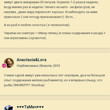
живут две в аквариуме 30 литров. Кормлю 1-2 раза в неделю,
воду меняю раз в неделю. Ничего не нало - ни фильтров, ни
нагрева , даже жару переносят хорошо. И наблюдать за ними
прикольно ( они погоду присказывают). Воть.....
А из рыб я люблю золотых ( и телескопов).
Черепах не советую = гИмор пипец ( в плане содержания и ухода) +
они агрессивны ( кусаются).
Anastasia&Lora
Опубликовано
28 июля, 2013
У меня одной живут уже несколько лет скалярии, да и не большой
опыт содержания мелких рыб имеется, но я впервые слышу, что
рыбы ЛИНЯЮТ!!!? :thumbup:
♥♥♥ТаМич♥♥♥