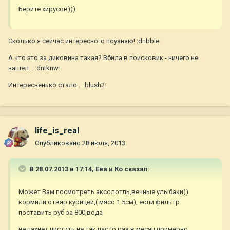
Берите хирусов)))
Сколько я сейчас интересного поузнаю! :dribble:
А что это за диковина такая? Вбила в поисковик - ничего не
нашел... :dntknw:
Интересненько стало... :blush2:
life_is_real
Опубликовано
28 июля, 2013
В 28.07.2013 в 17:14, Ева и Ко сказал:
Может Вам посмотреть аксолотль,вечные улыбаки))
кормили отвар.курицей,( мясо 1.5см), если фильтр
поставить руб за 800,вода
не пахнет,чистить не так часто раз в месяц примерно .