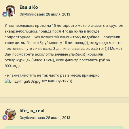
Ева и Ко
Опубликовано
28 июля, 2013
У нас черепашка прожила 15 лет,просто можно сказать в круглом
аквар.небольшом, правда посл 4 года жила в посуде
попросторнее... Без всяких УФ ламп и тому подобное....,покупали
тоже детям,была с 5 руб монету 15 лет назад)), воду надо менять
постоянно,чуть ли не кажд 3 дня иначе запашок ещё тот))) Может
Вам посмотреть аксолотль,вечные улыбаки)) кормили
отвар.курицей,( мясо 1.5см), если фильтр поставить руб за
800,вода
не пахнет,чистить не так часто раз в месяц примерно .
Вот наш Лунтик ))
life_is_real
Опубликовано
28 июля, 2013