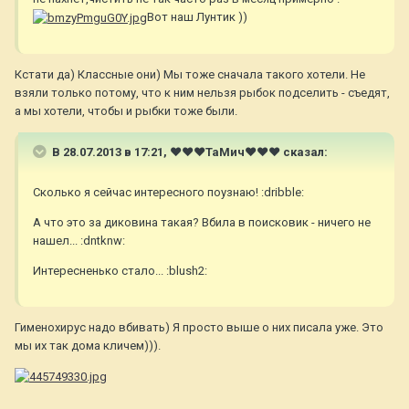
Вот наш Лунтик ))
Кстати да) Классные они) Мы тоже сначала такого хотели. Не
взяли только потому, что к ним нельзя рыбок подселить - съедят,
а мы хотели, чтобы и рыбки тоже были.
В 28.07.2013 в 17:21, ♥♥♥ТаМич♥♥♥ сказал:
Сколько я сейчас интересного поузнаю! :dribble:
А что это за диковина такая? Вбила в поисковик - ничего не
нашел... :dntknw:
Интересненько стало... :blush2:
Гименохирус надо вбивать) Я просто выше о них писала уже. Это
мы их так дома кличем))).