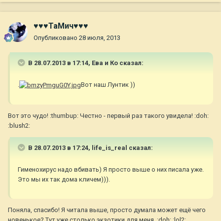
♥♥♥ТаМич♥♥♥
Опубликовано
28 июля, 2013
В 28.07.2013 в 17:14, Ева и Ко сказал:
.
Вот наш Лунтик ))
Вот это чудо! :thumbup: Честно - первый раз такого увидела! :doh:
:blush2:
В 28.07.2013 в 17:24, life_is_real сказал:
Гименохирус надо вбивать) Я просто выше о них писала уже.
Это мы их так дома кличем))).
Поняла, спасибо! Я читала выше, просто думала может ещё чего
новенькое? Тут уже столько экзотики для меня. :doh: :lol2: