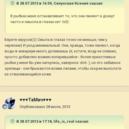
В 28.07.2013 в 16:59, Селунская Ксения сказал:
В рыбках меня останавливает то, что они линяют и дохнут
часто и смысла в глазах нет :lol2:
Берите хирусов))) Смыла в глазах точно не меньше, чем у
черепахи) И уход минимальный. Они, правда, тоже линяют, когда
воды в аквариум много доливаешь (я, кстати, воду не сливаю,
просто добавляю взамен испарившейся - более прихотливые
рыбки у меня бы уже загнулись, наверное :doh: ), но это забавное
зрелище - они брыкаются всеми лапами, чтобы скорее выползти
из отваливающейся кожи.
♥♥♥ТаМич♥♥♥
Опубликовано
28 июля, 2013
В 28.07.2013 в 17:18, life_is_real сказал: