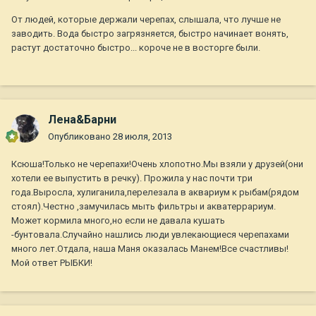
От людей, которые держали черепах, слышала, что лучше не
заводить. Вода быстро загрязняется, быстро начинает вонять,
растут достаточно быстро... короче не в восторге были.
Лена&Барни
Опубликовано
28 июля, 2013
Ксюша!Только не черепахи!Очень хлопотно.Мы взяли у друзей(они
хотели ее выпустить в речку). Прожила у нас почти три
года.Выросла, хулиганила,перелезала в аквариум к рыбам(рядом
стоял).Честно ,замучилась мыть фильтры и акватеррариум.
Может кормила много,но если не давала кушать
-бунтовала.Случайно нашлись люди увлекающиеся черепахами
много лет.Отдала, наша Маня оказалась Манем!Все счастливы!
Мой ответ РЫБКИ!