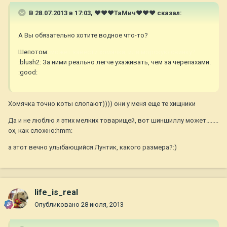
В 28.07.2013 в 17:03, ♥♥♥ТаМич♥♥♥ сказал:
А Вы обязательно хотите водное что-то?
Шепотом:
может завести хомячка, или морскую свинку?
:blush2: За ними реально легче ухаживать, чем за черепахами.
:good:
Хомячка точно коты слопают)))) они у меня еще те хищники
Да и не люблю я этих мелких товарищей, вот шиншиллу может........
ох, как сложно:hmm:
а этот вечно улыбающийся Лунтик, какого размера?:)
life_is_real
Опубликовано
28 июля, 2013