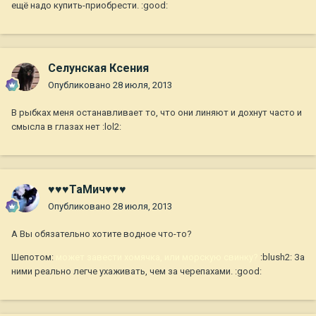
ещё надо купить-приобрести. :good:
Селунская Ксения
Опубликовано
28 июля, 2013
В рыбках меня останавливает то, что они линяют и дохнут часто и
смысла в глазах нет :lol2:
♥♥♥ТаМич♥♥♥
Опубликовано
28 июля, 2013
А Вы обязательно хотите водное что-то?
Шепотом:
может завести хомячка, или морскую свинку?
:blush2: За
ними реально легче ухаживать, чем за черепахами. :good: