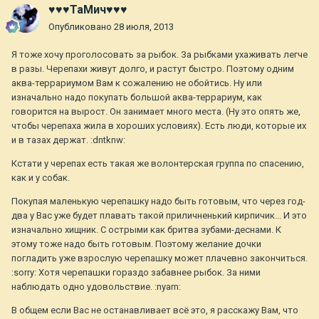
♥♥♥ТаМич♥♥♥
Опубликовано
28 июля, 2013
Я тоже хочу проголосовать за рыбок. За рыбками ухаживать легче
в разы. Черепахи живут долго, и растут быстро. Поэтому одним
аква-террариумом Вам к сожалению не обойтись. Ну или
изначально надо покупать большой аква-террариум, как
говорится на вырост. Он занимает много места. (Ну это опять же,
чтобы черепаха жила в хороших условиях). Есть люди, которые их
и в тазах держат. :dntknw:
Кстати у черепах есть такая же волонтерская группа по спасению,
как и у собак.
Покупая маленькую черепашку надо быть готовым, что через год-
два у Вас уже будет плавать такой приличненький кирпичик... И это
изначально хищник. С острыми как бритва зубами-деснами. К
этому тоже надо быть готовым. Поэтому желание дочки
погладить уже взрослую черепашку может плачевно закончиться.
:sorry: Хотя черепашки гораздо забавнее рыбок. За ними
наблюдать одно удовольствие. :nyam:
В общем если Вас не останавливает всё это, я расскажу Вам, что