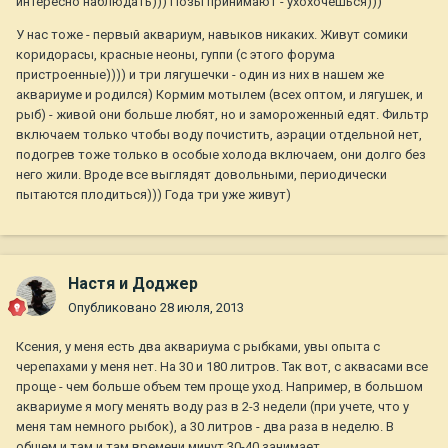
интересно наблюдать))) Позы принимают - ухохочешься)))
У нас тоже - первый аквариум, навыков никаких. Живут сомики
коридорасы, красные неоны, гуппи (с этого форума
пристроенные)))) и три лягушечки - один из них в нашем же
аквариуме и родился) Кормим мотылем (всех оптом, и лягушек, и
рыб) - живой они больше любят, но и замороженный едят. Фильтр
включаем только чтобы воду почистить, аэрации отдельной нет,
подогрев тоже только в особые холода включаем, они долго без
него жили. Вроде все выглядят довольными, периодически
пытаются плодиться))) Года три уже живут)
Настя и Доджер
Опубликовано
28 июля, 2013
Ксения, у меня есть два аквариума с рыбками, увы опыта с
черепахами у меня нет. На 30 и 180 литров. Так вот, с аквасами все
проще - чем больше объем тем проще уход. Например, в большом
аквариуме я могу менять воду раз в 2-3 недели (при учете, что у
меня там немного рыбок), а 30 литров - два раза в неделю. В
общем и там и там времени минут 30-40 занимает.