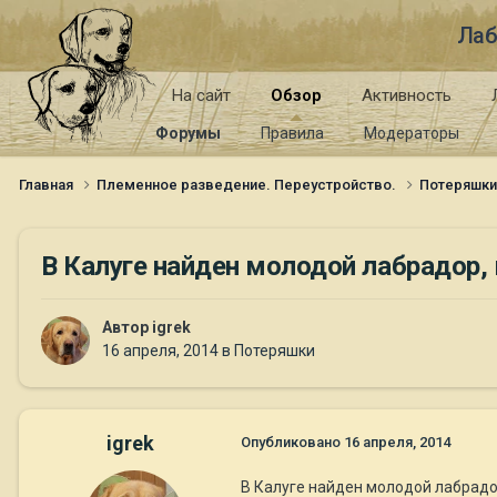
Лаб
На сайт
Обзор
Активность
Форумы
Правила
Модераторы
Главная
Племенное разведение. Переустройство.
Потеряшк
В Калуге найден молодой лабрадор, 
Автор
igrek
16 апреля, 2014
в
Потеряшки
igrek
Опубликовано
16 апреля, 2014
В Калуге найден молодой лабрадор