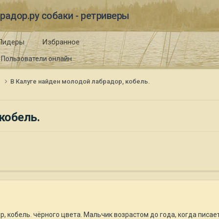
радор.ру собаки - ретриверы
Лидеры
Избранное
Пользователи онлайн
и
В Калуге найден молодой лабрадор, кобель.
кобель.
, кобель. чёрного цвета. Мальчик возрастом до года, когда писае