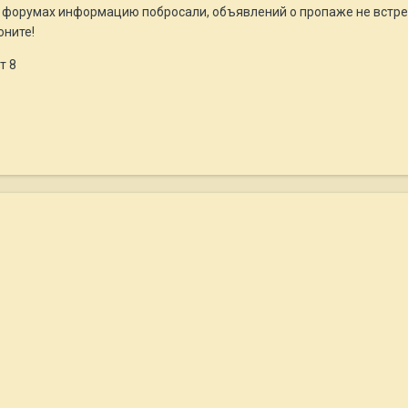
х форумах информацию побросали, объявлений о пропаже не встреч
оните!
т 8