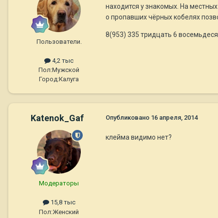
находится у знакомых. На местны
о пропавших чёрных кобелях позв
8(953) 335 тридцать 6 восемьдеся
Пользователи.
4,2 тыс
Пол:
Мужской
Город:
Калуга
Katenok_Gaf
Опубликовано
16 апреля, 2014
клейма видимо нет?
Модераторы
15,8 тыс
Пол:
Женский