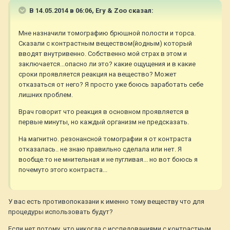
В 14.05.2014 в 06:06, Ery & Zoo сказал:
Мне назначили томографию брюшной полости и торса.
Сказали с контрастным веществом(йодным) который
вводят внутривенно. Собственно мой страх в этом и
заключается...опасно ли это? какие ощущения и в какие
сроки проявляется реакция на вещество? Может
отказаться от него? Я просто уже боюсь заработать себе
лишних проблем.
Врач говорит что реакция в основном проявляется в
первые минуты, но каждый организм не предсказать.
На магнитно. резонансной томографии я от контраста
отказалась.. не знаю правильно сделала или нет. Я
вообще.то не мнительная и не пугливая... но вот боюсь я
почемуто этого контраста...
У вас есть противопоказани к именно тому веществу что для
процедуры использовать будут?
Если нет потому, что никогда с исследованиями с контрастным