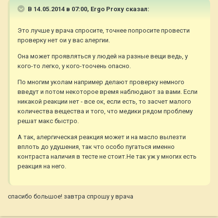
В 14.05.2014 в 07:00, Ergo Proxy сказал:
Это лучше у врача спросите, точнее попросите провести
проверку нет ои у вас алергии.
Она может проявляться у людей на разные вещи ведь, у
кого-то легко, у кого-тоочень опасно.
По многим уколам например делают проверку немного
введут и потом некоторое время наблюдают за вами. Если
никакой реакции нет - все ок, если есть, то засчет малого
количества вещества и того, что медики рядом проблему
решат макс быстро.
А так, алергическая реакция может и на масло вылезти
вплоть до удушения, так что особо пугаться именно
контраста наличия в тесте не стоит.Не так уж у многих есть
реакция на него.
спасибо большое! завтра спрошу у врача