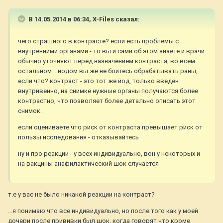
В 14.05.2014 в 06:34, X-Files сказал:
чего страшного в контрасте? если есть проблемы с
внутренними органами - то вы и сами об этом знаете и врачи
обычно уточняют перед назначением контраста, во всём
остальном .. йодом вы же не боитесь обрабатывать раны,
если что? контраст - это тот же йод, только введён
внутривенно, на снимке нужные органы получаются более
контрастно, что позволяет более детально описать этот
снимок.
если оцениваете что риск от контраста превышает риск от
пользы исследования - отказывайтесь
ну и про реакции - у всех индивидуально, вон у некоторых и
на вакцины анафилактический шок случается
т.е у вас не было никакой реакции на контраст?
...я понимаю что все индивидуально, но после того как у моей
дочери после прививки был шок, когда говорят что кроме