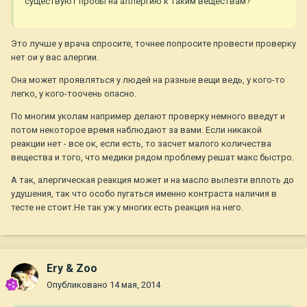
существуют пробы на аллергию к таким веществам?
Это лучше у врача спросите, точнее попросите провести проверку
нет ои у вас алергии.
Она может проявляться у людей на разные вещи ведь, у кого-то
легко, у кого-тоочень опасно.
По многим уколам например делают проверку немного введут и
потом некоторое время наблюдают за вами. Если никакой
реакции нет - все ок, если есть, то засчет малого количества
вещества и того, что медики рядом проблему решат макс быстро.
А так, алергическая реакция может и на масло вылезти вплоть до
удушения, так что особо пугаться именно контраста наличия в
тесте не стоит.Не так уж у многих есть реакция на него.
Ery & Zoo
Опубликовано
14 мая, 2014