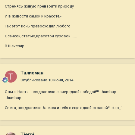
Стремясь живую превзойти природу
И в живости самой и красоте,-
Так этот конь превосходил любого
Осанкой,статью,красотой суровой.......
В.Шекспир
Талисман
Опубликовано
10 июня, 2014
Ольга, Настя - поздравляю с очередной победой!!! :thumbup:
:thumbup:
Света, поздравляю Алекса и тебя с еще одной страной!! :clap_1:
Tierni