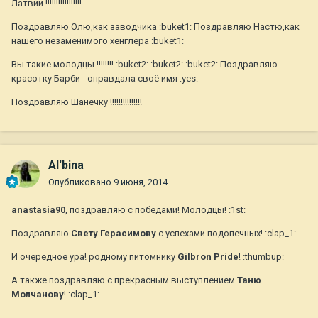
Латвии !!!!!!!!!!!!!!!!!
Поздравляю Олю,как заводчика :buket1: Поздравляю Настю,как
нашего незаменимого хенглера :buket1:
Вы такие молодцы !!!!!!!! :buket2: :buket2: :buket2: Поздравляю
красотку Барби - оправдала своё имя :yes:
Поздравляю Шанечку !!!!!!!!!!!!!!!
Al'bina
Опубликовано
9 июня, 2014
anastasia90
, поздравляю с победами! Молодцы! :1st:
Поздравляю
Свету Герасимову
с успехами подопечных! :clap_1:
И очередное ура! родному питомнику
Gilbron Pride
! :thumbup:
А также поздравляю с прекрасным выступлением
Таню
Молчанову
! :clap_1: