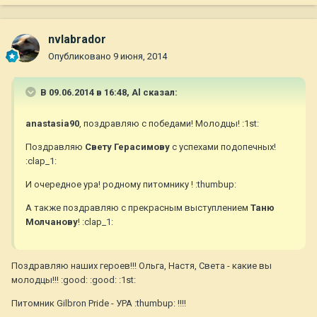
nvlabrador
Опубликовано
9 июня, 2014
В 09.06.2014 в 16:48, Al сказал:
anastasia90
, поздравляю с победами! Молодцы! :1st:
Поздравляю
Свету Герасимову
с успехами подопечных!
:clap_1:
И очередное ура! родному питомнику
! :thumbup:
А также поздравляю с прекрасным выступлением
Таню
Молчанову
! :clap_1:
Поздравляю наших героев!!! Ольга, Настя, Света - какие вы
молодцы!!! :good: :good: :1st:
Питомник Gilbron Pride - УРА :thumbup: !!!!