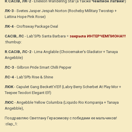
R.CACIB, ЛК-2
- Eneleon Wandering Star (а также
Чемпион Латвии
!)
ЛК-3
- Svetes Jasper Jespah Norton (Rocheby Millitary Twostep +
Lattina Hope Pink Rose)
ЛК-4
- Croftsway Package Deal
CACIB, ЛС
- Lab'SPb Santa Barbara =
закрыла ИНТЕРЧЕМПИОНА!!!
:thumbup:
R.CACIB, ЛС-2
- Lima Anglable (Choicemaker's Gladiator + Tanaya
Angebble)
ЛС-3
- Gilbron Pride Smart Chilli Pepper
ЛС-4
- Lab'SPb Rise & Shine
ЛЮК
- Capulet Gang Beckett'n'Elf (Labry Berry Scherbet At Play Mor +
Teepee Teodori Elegant Elf)
ЛЮC
- Angebble Yellow Columbia (Liquido Rio Kompanija + Tanaya
Angebble),
Поздравляю Светлану Герасимову с победами ее мальчиков!
:clap_1: