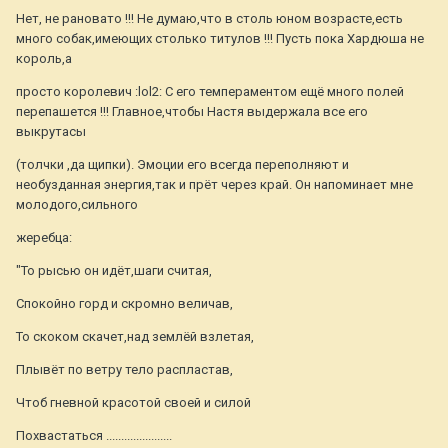
Нет, не рановато !!! Не думаю,что в столь юном возрасте,есть
много собак,имеющих столько титулов !!! Пусть пока Хардюша не
король,а
просто королевич :lol2: С его темпераментом ещё много полей
перепашется !!! Главное,чтобы Настя выдержала все его
выкрутасы
(толчки ,да щипки). Эмоции его всегда переполняют и
необузданная энергия,так и прёт через край. Он напоминает мне
молодого,сильного
жеребца:
"То рысью он идёт,шаги считая,
Спокойно горд и скромно величав,
То скоком скачет,над землёй взлетая,
Плывёт по ветру тело распластав,
Чтоб гневной красотой своей и силой
Похвастаться ......................