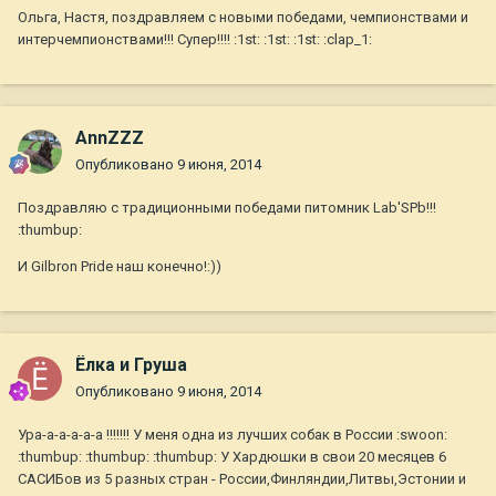
Ольга, Настя, поздравляем с новыми победами, чемпионствами и
интерчемпионствами!!! Супер!!!! :1st: :1st: :1st: :clap_1:
AnnZZZ
Опубликовано
9 июня, 2014
Поздравляю с традиционными победами питомник Lab'SPb!!!
:thumbup:
И Gilbron Pride наш конечно!:))
Ёлка и Груша
Опубликовано
9 июня, 2014
Ура-а-а-а-а-а !!!!!!! У меня одна из лучших собак в России :swoon:
:thumbup: :thumbup: :thumbup: У Хардюшки в свои 20 месяцев 6
САСИБов из 5 разных стран - России,Финляндии,Литвы,Эстонии и