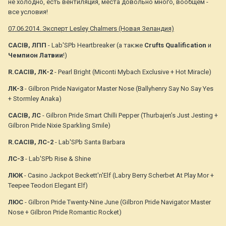
не холодно, есть вентиляция, места довольно много, вообщем -
все условия!
07.06.2014. Эксперт Lesley Chalmers (Новая Зеландия)
CACIB, ЛПП
- Lab'SPb Heartbreaker (а также
Crufts Qualification
и
Чемпион Латвии
!)
R.CACIB, ЛК-2
- Pearl Bright (Miconti Mybach Exclusive + Hot Miracle)
ЛК-3
- Gilbron Pride Navigator Master Nose (Ballyhenry Say No Say Yes
+ Stormley Anaka)
CACIB, ЛС
- Gilbron Pride Smart Chilli Pepper (Thurbajen’s Just Jesting +
Gilbron Pride Nixie Sparkling Smile)
R.CACIB, ЛС-2
- Lab'SPb Santa Barbara
ЛС-3
- Lab'SPb Rise & Shine
ЛЮК
- Casino Jackpot Beckett'n'Elf (Labry Berry Scherbet At Play Mor +
Teepee Teodori Elegant Elf)
ЛЮC
- Gilbron Pride Twenty-Nine June (Gilbron Pride Navigator Master
Nose + Gilbron Pride Romantic Rocket)