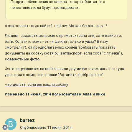
Подруга объявления не клеила ,говорит боится ,что
нечестные люди будут претендовать .
А как хозяев тогда найти? :dntknw: Может бегают-ищут?
Людям - задавать вопросы о приметах (если они, хоть какие-то,
есть. Кстати клейма нет нигде или только в ушах? В паху
смотрели?), от предполагаемых хозяев требовать показать
документы на собаку (хотя бы ветпаспорт, если соба "с птички"),
совместные фото
.
Фото загружаются на radikal.ru или другие фотохостинги и оттуда
уже сюда с помощью кнопки "Вставить изображение".
Что делать, если вы нашли собаку
Изменено
11 июня, 2014
пользователем Алла и Кики
bartez
Опубликовано
11 июня, 2014