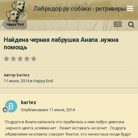
Лабрадор.ру собаки - ретриверы
Happy End
Найдена черная лабрушка Анапа .нужна
помощь
Автор
bartez
11 июня, 2014
в
Happy End
bartez
Опубликовано
11 июня, 2014
Подруга в Анапе написала что прибилась к ним лабро девочка
,черного цвета ,клейма нет . Лежит вставать не хочет . Подруга
объявления не клеила ,говорит боится ,что нечестные люди будут