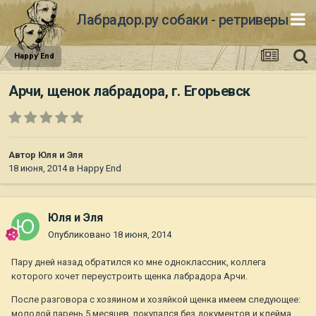
Лабрадор.ру собаки - ретриверы
Happy End
Арчи, щенок лабрадора, г. Егорьевск
Автор
Юля и Эля
18 июня, 2014
в
Happy End
Юля и Эля
Опубликовано
18 июня, 2014
Пару дней назад обратился ко мне одноклассник, коллега
которого хочет переустроить щенка лабрадора Арчи.
После разговора с хозяином и хозяйкой щенка имеем следующее:
молодой парень 5 месяцев, покупался без документов и клейма,