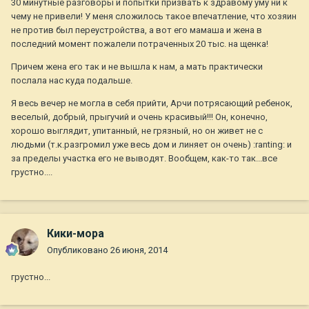
30 минутные разговоры и попытки призвать к здравому уму ни к
чему не привели! У меня сложилось такое впечатление, что хозяин
не против был переустройства, а вот его мамаша и жена в
последний момент пожалели потраченных 20 тыс. на щенка!
Причем жена его так и не вышла к нам, а мать практически
послала нас куда подальше.
Я весь вечер не могла в себя прийти, Арчи потрясающий ребенок,
веселый, добрый, прыгучий и очень красивый!!! Он, конечно,
хорошо выглядит, упитанный, не грязный, но он живет не с
людьми (т.к.разгромил уже весь дом и линяет он очень) :ranting: и
за пределы участка его не выводят. Вообщем, как-то так...все
грустно....
Кики-мора
Опубликовано
26 июня, 2014
грустно...