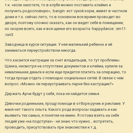
т.к. «если захотите, то в клубе можно поставить клеймо и
получить родословную», :bangin: ест сухой корм, живет в частном
доме и т.к. сейчас лето, то в основном все время проводит во
дворе, поэтому сложно сказать, как он ведет себя в помещении,
но скорее всего, как и все щенки его возраста :happydance: :sm11:
:run3:
Заводчица в курсе ситуации. У нее маленький ребенок и ей
заниматься переустройством некогда.
Что касается кастрации за счет владельцев, то тут проблемы.
Щенка, несмотря на отсутствие документов и клейма, купили за
немаленькие деньги и если еще придется платить за операцию, то
тогда проще отдать с помощью социальных сетей. В связи с чем
вопрос: «Можно ли переустраивать парня без кастрации?»
Держать Арчи будут у себя, пока не найдется семья.
Девочки родненькие, прощу помощи в отборе ручек и рекламе. У
меня нет такого опыта. Какого рода вопросы задавать и как
выявить тех самых, я понятия не имею. Я готова взять на себя
людей уже «на подступах» - не знаю что нужно….встретить,
проводить, присутствовать при знакомстве и т.д.