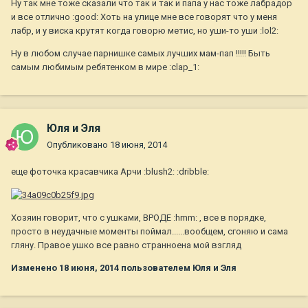
Ну так мне тоже сказали что так и так и папа у нас тоже лабрадор
и все отлично :good: Хоть на улице мне все говорят что у меня
лабр, и у виска крутят когда говорю метис, но уши-то уши :lol2:
Ну в любом случае парнишке самых лучших мам-пап !!!!! Быть
самым любимым ребятенком в мире :clap_1:
Юля и Эля
Опубликовано
18 июня, 2014
еще фоточка красавчика Арчи :blush2: :dribble:
Хозяин говорит, что с ушками, ВРОДЕ :hmm: , все в порядке,
просто в неудачные моменты поймал......вообщем, сгоняю и сама
гляну. Правое ушко все равно странноена мой взгляд
Изменено
18 июня, 2014
пользователем Юля и Эля