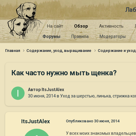
Лаб
На сайт
Обзор
Активность
Форумы
Правила
Модераторы
Главная
Содержание, уход, выращивание
Содержание и уход
Как часто нужно мыть щенка?
Автор
ItsJustAlex
30 июня, 2014
в
Уход за шерстью, линька, стрижка ко
ItsJustAlex
Опубликовано
30 июня, 2014
У всех моих знакомых владельцев