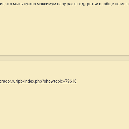
ие,что мыть нужно максимум пару раз в год,третьи вообще не моют
abrador.ru/ipb/index.php?showtopic=79616