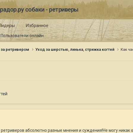
радор.ру собаки - ретриверы
Лидеры
Избранное
Пользователи онлайн
 за ретривером
Уход за шерстью, линька, стрижка когтей
Как ч
гтей
 ретриверов абсолютно разные мнения и суждения!Не могу никак 