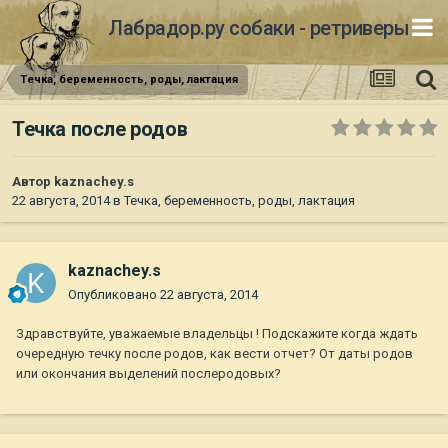
Лабрадор.ру собаки - ретриверы
Течка, беременность, роды, лактация
Течка после родов
Автор
kaznachey.s
22 августа, 2014
в
Течка, беременность, роды, лактация
kaznachey.s
Опубликовано
22 августа, 2014
Здравствуйте, уважаемые владельцы ! Подскажите когда ждать
очередную течку после родов, как вести отчет? От даты родов
или окончания выделений послеродовых?