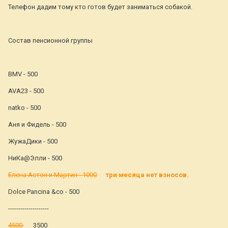
Телефон дадим тому кто готов будет заниматься собакой.
Состав пенсионной группы
BMV - 500
AVA23 - 500
natko - 500
Аня и Фидель - 500
ЖужаДики - 500
НиКа@Элли - 500
Елена Астон и Мартин - 1000
три месяца нет взносов.
Dolce Pancina &co - 500
--------------------
4500
3500