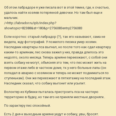
Об этом лабрадоре я уже писала вот в этой темке, где, к счастью,
удалось найти хозяев потерянной девочки. Но там был еще и
мальчик.
/>http://labrador.ru/ipb/index.php?
showtopic=82388&st=180&p=2756083entry2756083
Если коротко: старый лабрадор (?), так его называют, сама не
видела, жду фотографий. У пожилого песика умер хозяин.
Наследник квартиры пса выгнал, но после того как сдал квартиру
каким-то армянам, пес снова зажил у них, правда длилось это
недолго, около месяца. Теперь армяне переезжают, с собой они
взять собаку не могут, объясняя это тем, что пес может жить на
первом этаже либо в частном доме, тк у него больные лапы (он
попадал в аварию с хозяином и теперь не может подниматься по
ступенькам). Они же переезжают в пятиэтажку на последний этаж.
Наследник сказал, что собаку выгонит или усыпит.
Волонтер из Кубинки пыталась пристроить пса на частную
территорию в будку, но там его не приняли местные дворняги..
По характеру пес спокойный.
Есть 2 дня-к выходным армяне уедут и собаку, увы, бросят.