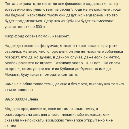
Пыталась узнать, не хотят ли они финансово содержать пса, ну
естесвенно поступил ответ из серии "люди мы не местные, люди
мы бедные", несколько тысяч они дадут, но не уверена, что это
будет продолжаться. Девушка из Кубинки будет ежемесячно
учавствовать по 500 р.
Лабр-фонд собаке помочь не может.
Надежда только на форумчан, может, кто согласится пригреть
старичка. Не знаю, чистопородный он или нет-местные собачники
говорят, что да, но думаю, в данном случае, даже если он метис,
особой роли это не играет...Старичку около 10-11 лет... Со своей
стороны, помогу перевезти из Кубинки до Одинцово или до
Москвы, буду искать помощь в контакте.
Сама не люблю такие темы, да еще и без фото, выложу как только
их мне пришлют...
89261080034 Елена
Модераторы, извините, если не там открыл темку, я
разговаривала сегодня с неск членами лабр-команды, они
сказали мне поискать, возможно темка уже открыта-но я не
нашла.