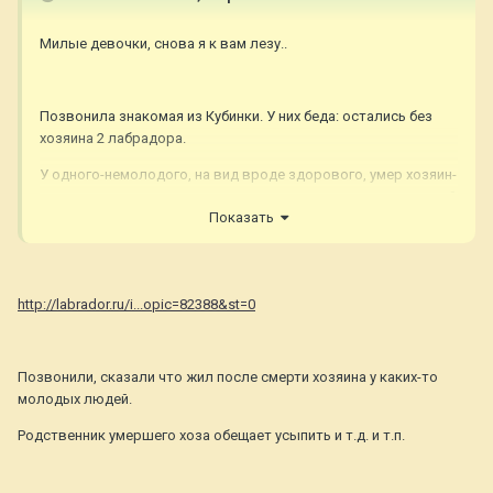
Милые девочки, снова я к вам лезу..
Позвонила знакомая из Кубинки. У них беда: остались без
хозяина 2 лабрадора.
У одного-немолодого, на вид вроде здорового, умер хозяин-
дедушка, пса выгнали из квартиры, он мечется между улицей
Показать
и подъездом уже несколько дней.
http://labrador.ru/i...opic=82388&st=0
Позвонили, сказали что жил после смерти хозяина у каких-то
молодых людей.
Родственник умершего хоза обещает усыпить и т.д. и т.п.