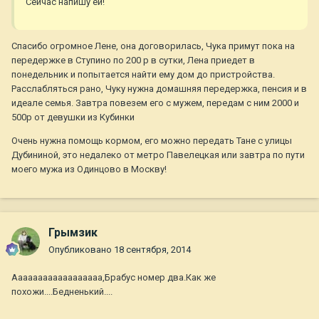
Сейчас напишу ей!
Спасибо огромное Лене, она договорилась, Чука примут пока на
передержке в Ступино по 200 р в сутки, Лена приедет в
понедельник и попытается найти ему дом до пристройства.
Расслабляться рано, Чуку нужна домашняя передержка, пенсия и в
идеале семья. Завтра повезем его с мужем, передам с ним 2000 и
500р от девушки из Кубинки
Очень нужна помощь кормом, его можно передать Тане с улицы
Дубининой, это недалеко от метро Павелецкая или завтра по пути
моего мужа из Одинцово в Москву!
Грымзик
Опубликовано
18 сентября, 2014
Аааааааааааааааааа,Брабус номер два.Как же
похожи....Бедненький....