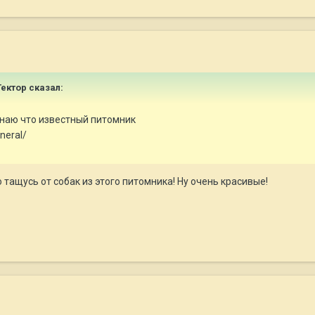
Гектор сказал:
знаю что известный питомник
neral/
 тащусь от собак из этого питомника! Ну очень красивые!