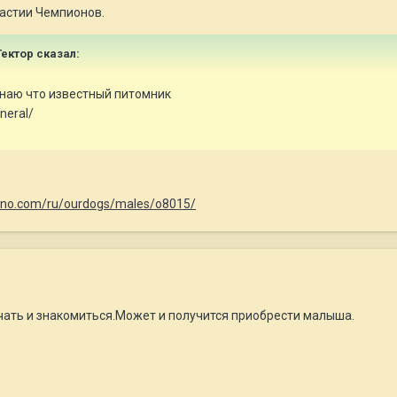
настии Чемпионов.
Гектор сказал:
знаю что известный питомник
neral/
liano.com/ru/ourdogs/males/o8015/
чать и знакомиться.Может и получится приобрести малыша.