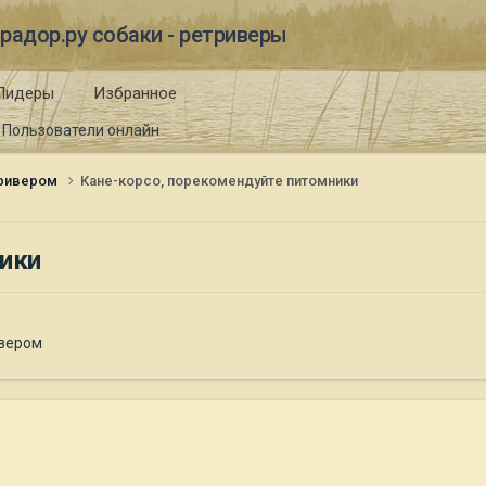
радор.ру собаки - ретриверы
Лидеры
Избранное
Пользователи онлайн
тривером
Кане-корсо, порекомендуйте питомники
ники
ивером