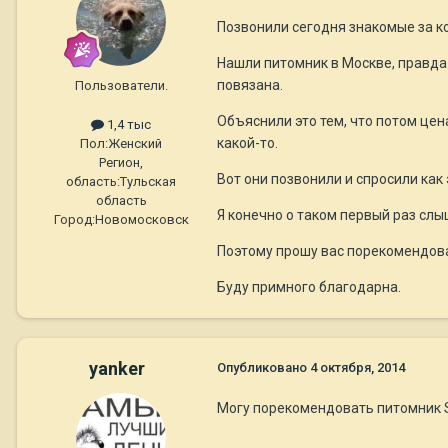
Позвонили сегодня знакомые за ко
Нашли питомник в Москве, правда 
повязана.
Пользователи.
Объяснили это тем, что потом цена
1,4 тыс
какой-то.
Пол:
Женский
Регион,
Вот они позвонили и спросили как
область:
Тульская
область
Я конечно о таком первый раз слыш
Город:
Новомосковск
Поэтому прошу вас порекомендоват
Буду примного благодарна.
yanker
Опубликовано
4 октября, 2014
Могу порекомендовать питомник S