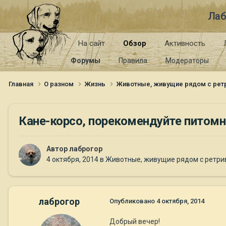
Лаб
На сайт
Обзор
Активность
Форумы
Правила
Модераторы
Главная
О разном
Жизнь
Животные, живущие рядом с ре
Кане-корсо, порекомендуйте питом
Автор
лаброгор
4 октября, 2014
в
Животные, живущие рядом с ретр
лаброгор
Опубликовано
4 октября, 2014
Добрый вечер!