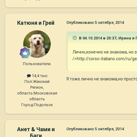
Катюня и Грей
Опубликовано
5 октября, 2014
В 04.10.2014 в 20:37, Ирина и 
Лично,конечно не знакома, но 
/>http://corso-italiano.com/ru/ge
Пользователи.
14,4 тыс
Я тоже лично не знакома,но просто
Пол:
Женский
Регион,
область:
Московская
область
Город:
Подольск
Анет & Чами и
Опубликовано
5 октября, 2014
Баги