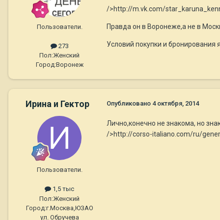
/>http://m.vk.com/star_karuna_ken
Правда он в Воронеже,а не в Москв
Пользователи.
Условий покупки и бронирования я
273
Пол:
Женский
Город:
Воронеж
Ирина и Гектор
Опубликовано
4 октября, 2014
Лично,конечно не знакома, но зна
/>http://corso-italiano.com/ru/gener
Пользователи.
1,5 тыс
Пол:
Женский
Город:
г.Москва,ЮЗАО
ул. Обручева