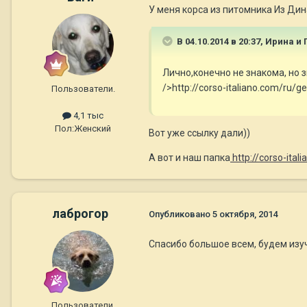
У меня корса из питомника Из Ди
В 04.10.2014 в 20:37, Ирина и 
Лично,конечно не знакома, но 
/>http://corso-italiano.com/ru/ge
Пользователи.
4,1 тыс
Пол:
Женский
Вот уже ссылку дали))
А вот и наш папка
http://corso-ita
лаброгор
Опубликовано
5 октября, 2014
Спасибо большое всем, будем изу
Пользователи.