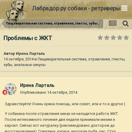
Лабрадор.ру собаки - ретриверы
Пищеварительная система, отравления, глисты, зубы, анальные синусы
Проблемы с ЖКТ
Автор
Ирина Ларталь
14 октября, 2014
в
Пищеварительная система, отравления, глисты,
зубы, анальные синусы
Ирина Ларталь
Опубликовано
14 октября, 2014
Здравствуйте! Очень нужна помощь, или совет, или и то и другое )
У собакина после отравления никак не наладится работа ЖКТ.
После интенсивного лечения две недели принимали мезим и
карсил. Сейчас ест натуралку (рекомендовано доктором до
восстановления). Говядина, курица, морская рыба, рис. Стул