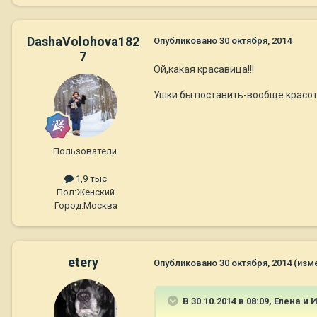
DashaVolohova182
Опубликовано
30 октября, 2014
7
Ой,какая красавица!!!
Ушки бы поставить-вообще красот
Пользователи.
1,9 тыс
Пол:
Женский
Город:
Москва
etery
Опубликовано
30 октября, 2014
(изм
В 30.10.2014 в 08:09, Елена и 