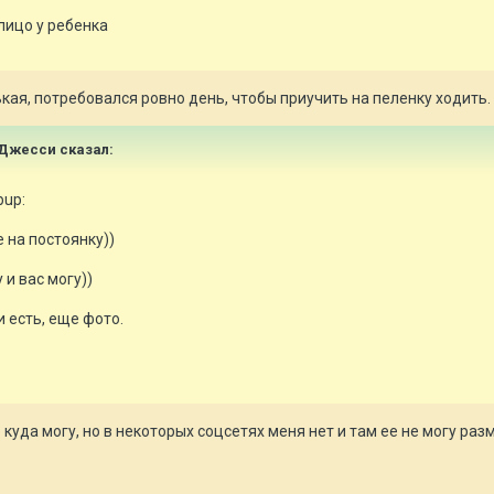
лицо у ребенка
кая, потребовался ровно день, чтобы приучить на пеленку ходить.
и Джесси сказал:
bup:
 на постоянку))
и вас могу))
и есть, еще фото.
куда могу, но в некоторых соцсетях меня нет и там ее не могу раз