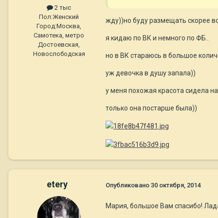
2 тыс
Пол:
Женский
жду))но буду размещать скорее все
Город:
Москва,
Самотека, метро
я кидаю по ВК и немного по ФБ..
Достоевская,
Новослободская
но в ВК стараюсь в большое колич
уж девочка в душу запала))
у меня похожая красота сидела на
только она постарше была))
etery
Опубликовано
30 октября, 2014
Мария, большое Вам спасибо! Лада