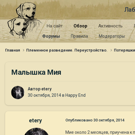
Лаб
На сайт
Обзор
Активность
Форумы
Правила
Модераторы
Главная
Племенное разведение. Переустройство.
Потеряшк
Малышка Мия
Автор
etery
30 октября, 2014
в
Happy End
etery
Опубликовано
30 октября, 2014
Мие около 2 месяцев, приучена к 