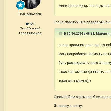
мини зенненхунд, очень умное 
Пользователи.
Елена спасибо! Она правда умнень
422
Пол:
Женский
Город:
Москва
В 30.10.2014 в 08:14, Мария 
очень красивая девочка! :thum
могу попробовать помочь, но не
буду раскидывать свою Флошку 
с вас контактные данные и, есл
текст этот можно)))
Спасибо Вам огромное! Я ее кидаю 
Я напишу в личку.