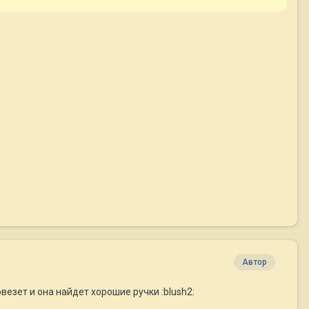
Автор
езет и она найдет хорошие ручки :blush2: