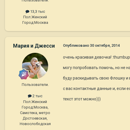
Пользователи.
13,3 тыс
Пол:
Женский
Город:
Москва
Мария и Джесси
Опубликовано
30 октября, 2014
очень красивая девочка! :thumbup
могу попробовать помочь, но не на
буду раскидывать свою Флошку и в
Пользователи.
с вас контактные данные и, если е
2 тыс
текст этот можно)))
Пол:
Женский
Город:
Москва,
Самотека, метро
Достоевская,
Новослободская