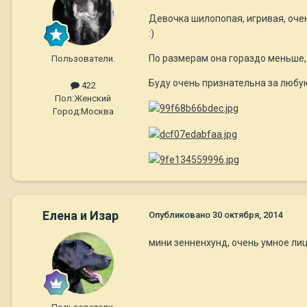
Девочка шилопопая, игривая, очен
:)
По размерам она гораздо меньше,
Пользователи.
Буду очень признательна за любу
422
Пол:
Женский
Город:
Москва
Елена и Изар
Опубликовано
30 октября, 2014
мини зенненхунд, очень умное лиц