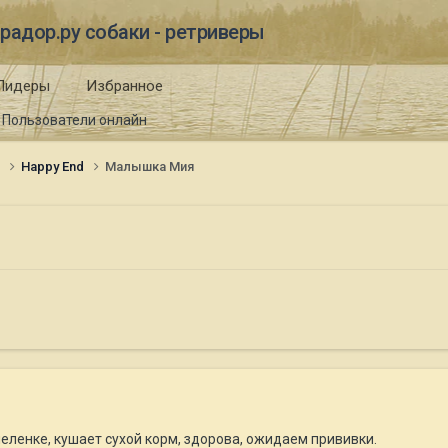
радор.ру собаки - ретриверы
Лидеры
Избранное
Пользователи онлайн
и
Happy End
Малышка Мия
пеленке, кушает сухой корм, здорова, ожидаем прививки.