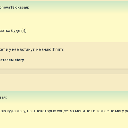
lohova18 сказал:
отка будет)))
ет и у нее встанут, не знаю :hmm:
ателем etery
зал:
аю куда могу, но в некоторых соцсетях меня нет и там ее не могу 