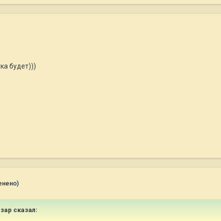
ка будет)))
енено)
Изар сказал: