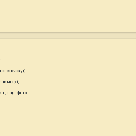
:
 постоянку))
ас могу))
сть, еще фото.