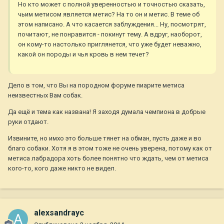
Но кто может с полной уверенностью и точностью сказать,
чьим метисом является метис? На то он и метис. В теме об
этом написано. А что касается заблуждения... Ну, посмотрят,
почитают, не понравится - покинут тему. А вдруг, наоборот,
он кому-то настолько приглянется, что уже будет неважно,
какой он породы и чья кровь в нем течет?
Дело в том, что Вы на породном форуме пиарите метиса
неизвестных Вам собак.
Да ещё и тема как названа! Я заходя думала чемпиона в добрые
руки отдают.
Извините, но имхо это больше тянет на обман, пусть даже и во
благо собаки. Хотя я в этом тоже не очень уверена, потому как от
метиса лабрадора хоть более понятно что ждать, чем от метиса
кого-то, кого даже никто не видел.
alexsandrayc