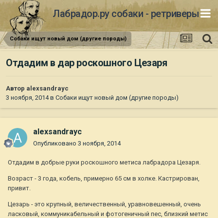
Лабрадор.ру собаки - ретриверы
Собаки ищут новый дом (другие породы)
Отдадим в дар роскошного Цезаря
Автор
alexsandrayc
3 ноября, 2014
в
Собаки ищут новый дом (другие породы)
alexsandrayc
Опубликовано
3 ноября, 2014
Отдадим в добрые руки роскошного метиса лабрадора Цезаря.
Возраст - 3 года, кобель, примерно 65 см в холке. Кастрирован,
привит.
Цезарь - это крупный, величественный, уравновешенный, очень
ласковый, коммуникабельный и фотогеничный пес, близкий метис