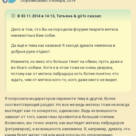
Опубликовано
3 ноября, 2014
В 03.11.2014 в 14:13, Татьяна & girls сказал:
Дело в том, что Вы на породном форуме пиарите метиса
неизвестных Вам собак.
Да ещё и тема как названа! Я заходя думала чемпиона в
добрые руки отдают.
Извините, но имхо это больше тянет на обман, пусть даже и
во благо собаки. Хотя я в этом тоже не очень уверена,
потому как от метиса лабрадора хоть более понятно что
ждать, чем от метиса кого-то, кого даже никто не видел.
Я попросила модераторов перенести тему в другой, более
соответствующий раздел. Но все же ведь метисы тоже не всегда
выглядят как-то конкретно, одинаково. Ведь их внешность
зависит от того, какие гены проявятся в большей степени.
Возможно, вы точно знаете, как выглядят метисы лабрадоров
(ретриверов), и их внешность неизменна. Я, например, думала, что
каким будет метис той или иной породы по определению