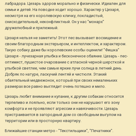
лабрадора. Цезарь здоров морально и физически. Идеален для
семьи и детей. На поводке ходит хорошо. Характер у Цезаря,
несмотря на его королевскую кличку, покладистый,
снисходительный, неконфликтный. Он у нас "монарх"
дружелюбный и прилежный.
Цезаря нельзя не заметить! Этот пес вызывает восхищение и
своим благородным экстерьером, и интеллектом, и характером.
Такую собаку даже бы королевские особы оценили! "Фишка"
Цезаря - лучезарная улыбка и бесконечное обаяние. Цезарь - пес-
оптимист, пушистое очарование с атласной черной шерсткой и
улыбкой светлее, чем самые яркие лучи солнца в летний день.
Добряк по натуре, ласкучий лентяй и чистюля. Этакий
обаятельный медвежонок, который при своих немаленьких
размерах все равно выглядит очень потешно и мило.
Цезарь любит внимание и купание, к другим собакам относится
терпеливо и лояльно, если только они не нарушают его зону
комфорта и не проявляют агрессии и навязчивости. Цезарь
пристраивается в загородный дом со свободным выгулом на
территории или в просторную квартиру.
Ближайшие станции метро - "Текстильщики", "Печатники".