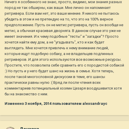
Ничего я особенного не знаю, просто, видимо, мои знания разных
пород не так обширны, как ваши. Мне лично он напоминает
ретривера. Если вам нет, это ваше мнение. Я никого не пытаюсь
убедить в этом и не претендую на то, что это на 100% верное
предположение. Пусть он не метис ретривера, пусть он вообще не
метис, а обычная красивая дворняга. В данном случае это уже не
имеет значения. И к чему подобные "тесты" и "загадки"? Просто
хочется найти ему дом, а не "угадывать", кто и как будет
выглядеть. Мне хочется привлечь к нему внимание людей,
которые ищут подобную собаку, а не владельцев подлинных
ретриверов. И для этого используются все возможные ресурсы.
Простите, что позволила себе сравнить его с породистой собакой
:) Но пусть и у него будет шанс на жизнь в семье. Хотя теперь,
после такой многословной дискуссии в теме, его шансы
практически равны нулю :( Вряд ли после чтения всех
комментариев потенциальный хозяин Цезаря воодушевится хотя
бы на знакомство с ним.
Изменено
3 ноября, 2014
пользователем alexsandrayc