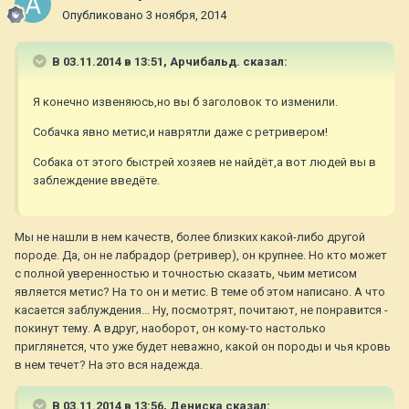
Опубликовано
3 ноября, 2014
В 03.11.2014 в 13:51, Арчибальд. сказал:
Я конечно извеняюсь,но вы б заголовок то изменили.
Собачка явно метис,и наврятли даже с ретривером!
Собака от этого быстрей хозяев не найдёт,а вот людей вы в
заблеждение введёте.
Мы не нашли в нем качеств, более близких какой-либо другой
породе. Да, он не лабрадор (ретривер), он крупнее. Но кто может
с полной уверенностью и точностью сказать, чьим метисом
является метис? На то он и метис. В теме об этом написано. А что
касается заблуждения... Ну, посмотрят, почитают, не понравится -
покинут тему. А вдруг, наоборот, он кому-то настолько
приглянется, что уже будет неважно, какой он породы и чья кровь
в нем течет? На это вся надежда.
В 03.11.2014 в 13:56, Дениска сказал: