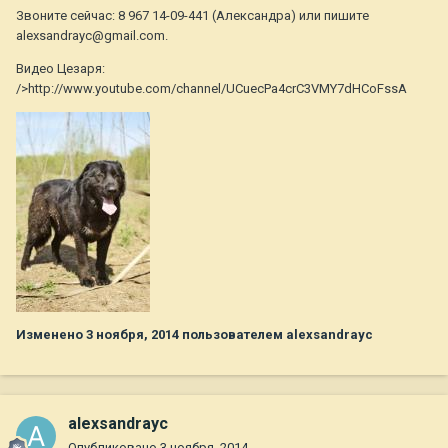
Звоните сейчас: 8 967 14-09-441 (Александра) или пишите
alexsandrayc@gmail.com.
Видео Цезаря:
/>http://www.youtube.com/channel/UCuecPa4crC3VMY7dHCoFssA
Изменено
3 ноября, 2014
пользователем alexsandrayc
alexsandrayc
Опубликовано
3 ноября, 2014