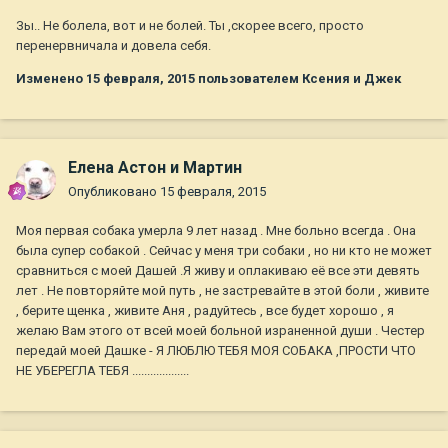
Зы.. Не болела, вот и не болей. Ты ,скорее всего, просто
перенервничала и довела себя.
Изменено
15 февраля, 2015
пользователем Ксения и Джек
Елена Астон и Мартин
Опубликовано
15 февраля, 2015
Моя первая собака умерла 9 лет назад . Мне больно всегда . Она
была супер собакой . Сейчас у меня три собаки , но ни кто не может
сравниться с моей Дашей .Я живу и оплакиваю её все эти девять
лет . Не повторяйте мой путь , не застревайте в этой боли , живите
, берите щенка , живите Аня , радуйтесь , все будет хорошо , я
желаю Вам этого от всей моей больной израненной души . Честер
передай моей Дашке - Я ЛЮБЛЮ ТЕБЯ МОЯ СОБАКА ,ПРОСТИ ЧТО
НЕ УБЕРЕГЛА ТЕБЯ ...................