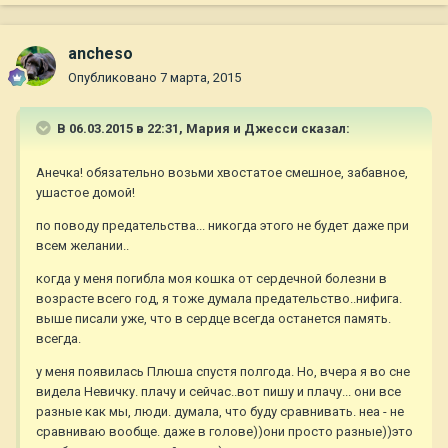
ancheso
Опубликовано
7 марта, 2015
В 06.03.2015 в 22:31, Мария и Джесси сказал:
Анечка! обязательно возьми хвостатое смешное, забавное,
ушастое домой!
по поводу предательства... никогда этого не будет даже при
всем желании..
когда у меня погибла моя кошка от сердечной болезни в
возрасте всего год, я тоже думала предательство..нифига.
выше писали уже, что в сердце всегда останется память.
всегда.
у меня появилась Плюша спустя полгода. Но, вчера я во сне
видела Невичку. плачу и сейчас..вот пишу и плачу... они все
разные как мы, люди. думала, что буду сравнивать. неа - не
сравниваю вообще. даже в голове))они просто разные))это