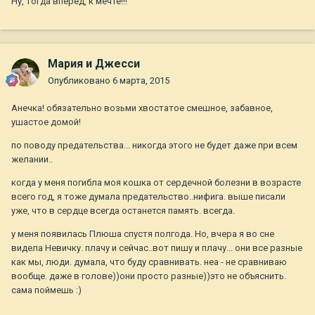
Ну, тогда вперед, к мечте!!!
Мария и Джесси
Опубликовано
6 марта, 2015
Анечка! обязательно возьми хвостатое смешное, забавное,
ушастое домой!
по поводу предательства... никогда этого не будет даже при всем
желании..
когда у меня погибла моя кошка от сердечной болезни в возрасте
всего год, я тоже думала предательство..нифига. выше писали
уже, что в сердце всегда останется память. всегда.
у меня появилась Плюша спустя полгода. Но, вчера я во сне
видела Невичку. плачу и сейчас..вот пишу и плачу... они все разные
как мы, люди. думала, что буду сравнивать. неа - не сравниваю
вообще. даже в голове))они просто разные))это не объяснить.
сама поймешь :)