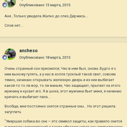
Опубликовано
13 марта, 2015
Аня...Только увидела.Жалко до слез.Держись...
Слов нет...
ancheso
Опубликовано
18 марта, 2015
Очень странный сон приснился, Чес в нем был, снова. Будто я с
ним выхожу гулять, а у нас в холле тусклый такой свет, совсем
темно, начинаю открывать железную дверь и из нее выбегает
какой-то то ли вор, то ли маньяк, Чес защищает, прыгает на этого
мужчину и кусает его. Я в шоке, этот мужчина бьет меня, я начинаю
кричать и выбегает папа...
Вообще, мне постоянно снятся странные сны... Но этот решила
загуглить
"Умершая собака во сне — это символ защиты, как правило снится
в моменты переживаний и таким образом через сон символически