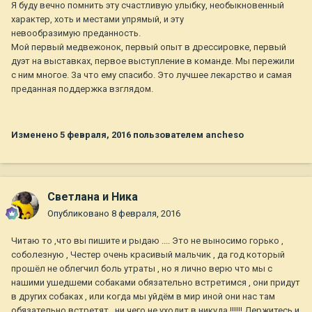
Я буду вечно помнить эту счастливую улыбку, необыкновенный
характер, хоть и местами упрямый, и эту
невообразимую преданность.
Мой первый медвежонок, первый опыт в дрессировке, первый
дуэт на выставках, первое выступление в команде. Мы пережили
с ним многое. За что ему спасибо. Это лучшее лекарство и самая
преданная поддержка взглядом.
Изменено
5 февраля, 2016
пользователем ancheso
Светлана и Ника
Опубликовано
8 февраля, 2016
Читаю то ,что вы пишите и рыдаю .... Это не выносимо горько ,
соболезную , Честер очень красивый мальчик , да год который
прошёл не облегчил боль утраты , но я лично верю что мы с
нашими ушедшеми собаками обязательно встретимся , они придут
в других собаках , или когда мы уйдём в мир иной они нас там
обязательно встретят , ни чего не уходит в никуда !!!!!! Держитесь и