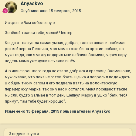
Anyaskvo
Опубликовано
15 февраля, 2015
Искренне Вам соболезную.......
Зелёной травки тебе, милый Честер
Когда от нас ушла самая умная, добрая, воспитанная и любимая
ротвейлерша Лерочка, моя мама тоже была против собаки, но
муж глядя, как я чахну подарил мне лабрика Залмика, через пару
недель мама уже души не чаяла в нём.
А в июне прошлого года не стало добряка и красавца Залманюши,
муж сказал, что пока не готов брать щенка и попросил подождать.
В общем тихим сапом я его подвела взять на волонтерскую
передержку Марка, так он у нас и остался. Меня посещают такие
мысли, будто Залман в тот день шепнул Марку в ушко "беги, тебя
примут, там тебе будет хорошо".
Изменено
15 февраля, 2015
пользователем Anyaskvo
3 недели спустя...