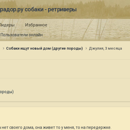
радор.ру собаки - ретриверы
Лидеры
Избранное
Пользователи онлайн
и
Собаки ищут новый дом (другие породы)
Джулия, 3 месяца
породы)
 нет своего дома, она живет то у меня, то на передержке.