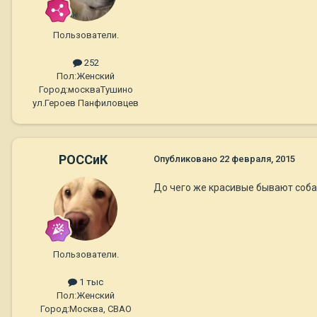
Пользователи.
252
Пол:
Женский
Город:
москваТушино
ул.Героев Панфиловцев
РОССиК
Опубликовано
22 февраля, 2015
До чего же красивые бывают собак
Пользователи.
1 тыс
Пол:
Женский
Город:
Москва, СВАО