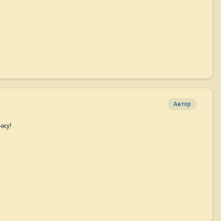
Автор
чку!