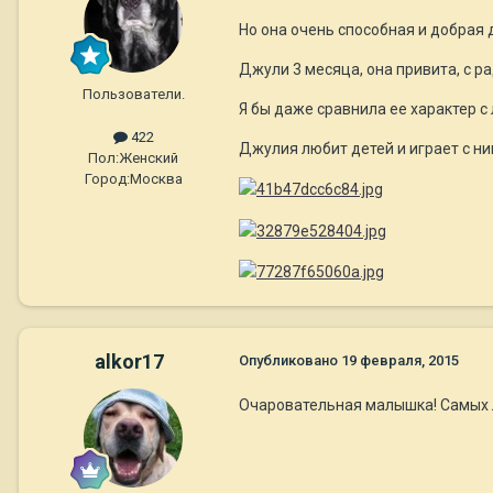
Но она очень способная и добрая 
Джули 3 месяца, она привита, с р
Пользователи.
Я бы даже сравнила ее характер с
422
Джулия любит детей и играет с ни
Пол:
Женский
Город:
Москва
alkor17
Опубликовано
19 февраля, 2015
Очаровательная малышка! Самых л