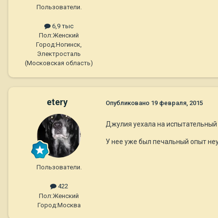
Пользователи.
6,9 тыс
Пол:
Женский
Город:
Ногинск,
Электросталь
(Московская область)
etery
Опубликовано
19 февраля, 2015
Джулия уехала на испытательный с
У нее уже был печальный опыт не
Пользователи.
422
Пол:
Женский
Город:
Москва