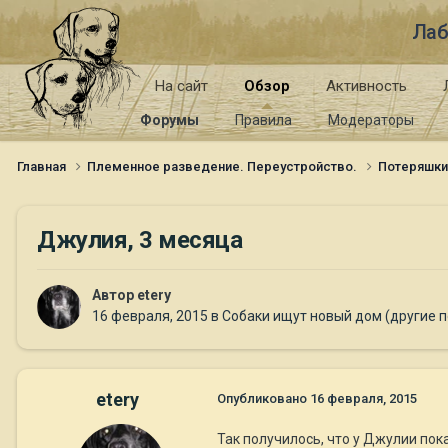
Лаб
На сайт
Обзор
Активность
Форумы
Правила
Модераторы
Главная
Племенное разведение. Переустройство.
Потеряшк
Джулия, 3 месяца
Автор
etery
16 февраля, 2015
в
Собаки ищут новый дом (другие 
etery
Опубликовано
16 февраля, 2015
Так получилось, что у Джулии пока