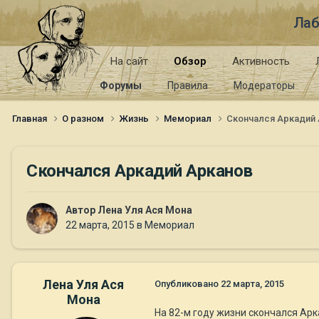
Лаб
На сайт
Обзор
Активность
Форумы
Правила
Модераторы
Главная
О разном
Жизнь
Мемориал
Скончался Аркадий
Скончался Аркадий Арканов
Автор
Лена Уля Ася Мона
22 марта, 2015
в
Мемориал
Лена Уля Ася
Опубликовано
22 марта, 2015
Мона
На 82-м году жизни скончался Арк