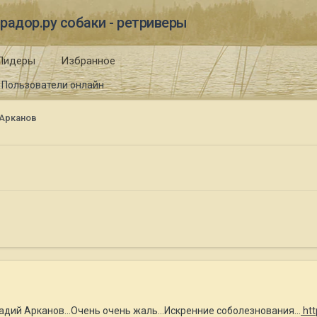
радор.ру собаки - ретриверы
Лидеры
Избранное
Пользователи онлайн
 Арканов
адий Арканов...Очень очень жаль...Искренние соболезнования...
htt