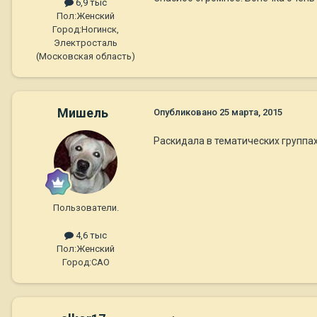
6,9 тыс
Пол:
Женский
Город:
Ногинск,
Электросталь
(Московская область)
Мишель
Опубликовано
25 марта, 2015
Раскидала в тематических группах 
Пользователи.
4,6 тыс
Пол:
Женский
Город:
САО