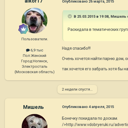
alkor17
Опубликовано
26 марта, 2015
В 25.03.2015 в 19:08, Мишель 
Раскидала в тематических групп
Пользователи.
Надя спасибо!!!
6,9 тыс
Пол:
Женский
Очень хочется найти парню дом, о
Город:
Ногинск,
Электросталь
так хочется его забрать хотя бы на
(Московская область)
2 недели спустя...
Мишель
Опубликовано
4 апреля, 2015
Бонечку покидала по доскам.
/>http://www.vdobryeruki.ru/adver