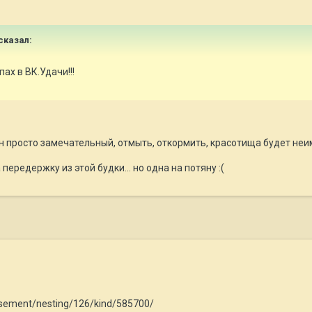
сказал:
ах в ВК.Удачи!!!
н просто замечательный, отмыть, откормить, красотища будет неимо
 передержку из этой будки... но одна на потяну :(
tisement/nesting/126/kind/585700/