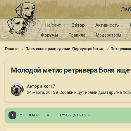
Лаб
На сайт
Обзор
Активность
Форумы
Правила
Модераторы
Главная
Племенное разведение. Переустройство.
Потеряшк
Молодой метис ретривера Боня ищет
Автор
alkor17
24 марта, 2015
в
Собаки ищут новый дом (другие пор
1
2
ДАЛЕЕ
Страница 1 из 2