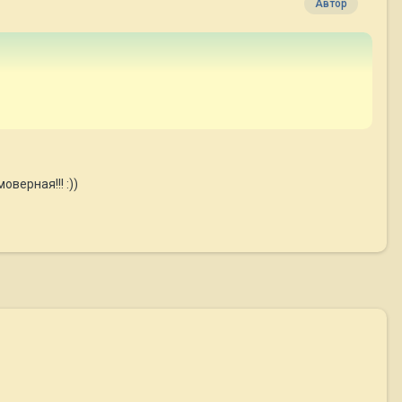
Автор
верная!!! :))