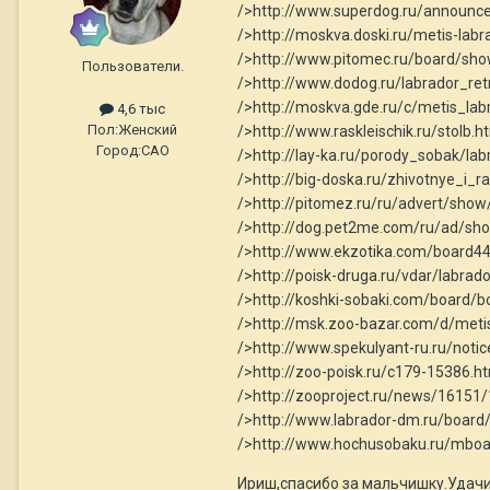
/>http://www.superdog.ru/announ
/>http://moskva.doski.ru/metis-lab
/>http://www.pitomec.ru/board/sh
Пользователи.
/>http://www.dodog.ru/labrador_r
/>http://moskva.gde.ru/c/metis_la
4,6 тыс
Пол:
Женский
/>http://www.raskleischik.ru/stolb
Город:
САО
/>http://lay-ka.ru/porody_sobak/la
/>http://big-doska.ru/zhivotnye_i_
/>http://pitomez.ru/ru/advert/sho
/>http://dog.pet2me.com/ru/ad/sh
/>http://www.ekzotika.com/board4
/>http://poisk-druga.ru/vdar/labrado
/>http://koshki-sobaki.com/board/b
/>http://msk.zoo-bazar.com/d/metis
/>http://www.spekulyant-ru.ru/no
/>http://zoo-poisk.ru/c179-15386.h
/>http://zooproject.ru/news/16151/1
/>http://www.labrador-dm.ru/boar
/>http://www.hochusobaku.ru/mbo
Ириш,спасибо за мальчишку.Удачи 