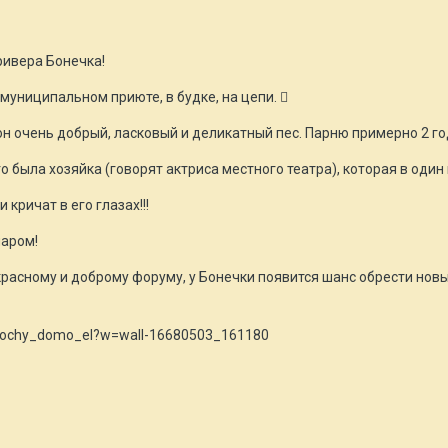
ривера Бонечка!
муниципальном приюте, в будке, на цепи. 
 он очень добрый, ласковый и деликатный пес. Парню примерно 2 го
го была хозяйка (говорят актриса местного театра), которая в оди
кричат в его глазах!!!
иаром!
асному и доброму форуму, у Бонечки появится шанс обрести новый
/hochy_domo_el?w=wall-16680503_161180