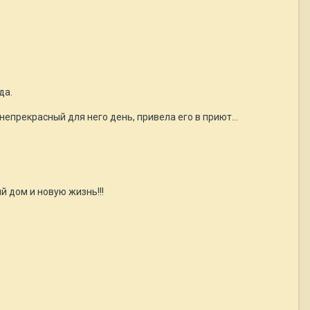
да.
н непрекрасный для него день, привела его в приют…
 дом и новую жизнь!!!