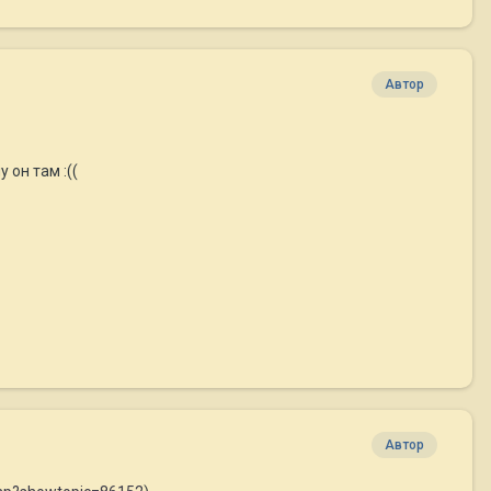
Автор
 он там :((
Автор