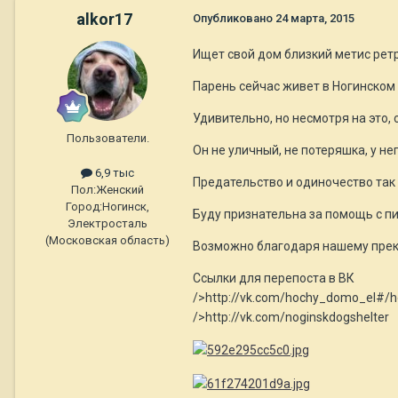
alkor17
Опубликовано
24 марта, 2015
Ищет свой дом близкий метис рет
Парень сейчас живет в Ногинском 
Удивительно, но несмотря на это,
Пользователи.
Он не уличный, не потеряшка, у не
6,9 тыс
Предательство и одиночество так и 
Пол:
Женский
Город:
Ногинск,
Буду признательна за помощь с п
Электросталь
(Московская область)
Возможно благодаря нашему прекр
Ссылки для перепоста в ВК
/>http://vk.com/hochy_domo_el#
/>http://vk.com/noginskdogshelter