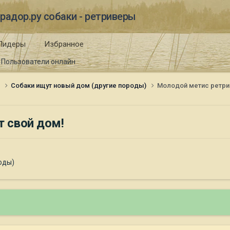
радор.ру собаки - ретриверы
Лидеры
Избранное
Пользователи онлайн
и
Собаки ищут новый дом (другие породы)
Молодой метис ретри
 свой дом!
оды)