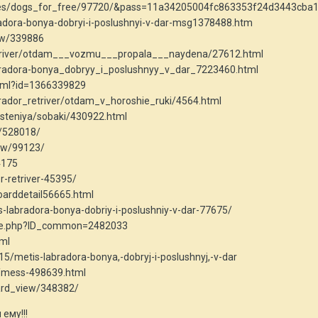
ces/dogs_for_free/97720/&pass=11a34205004fc863353f24d3443cba
radora-bonya-dobryi-i-poslushnyi-v-dar-msg1378488.htm
ow/339886
etriver/otdam___vozmu___propala___naydena/27612.html
bradora-bonya_dobryy_i_poslushnyy_v_dar_7223460.html
.html?id=1366339829
brador_retriver/otdam_v_horoshie_ruki/4564.html
rasteniya/sobaki/430922.html
w/528018/
ow/99123/
4175
r-retriver-45395/
oarddetail56665.html
-labradora-bonya-dobriy-i-poslushniy-v-dar-77675/
tice.php?ID_common=2482033
tml
5/metis-labradora-bonya,-dobryj-i-poslushnyj,-v-dar
d/mess-498639.html
ard_view/348382/
ему!!!