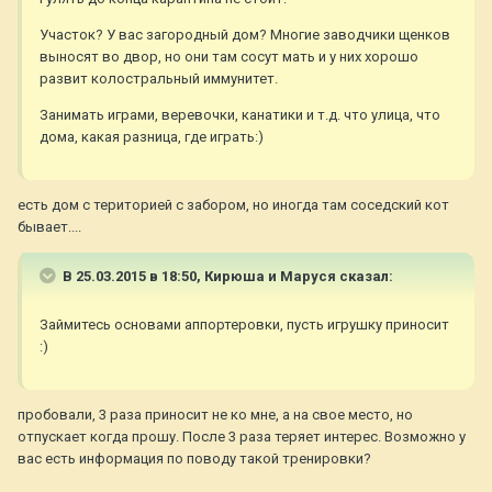
Участок? У вас загородный дом? Многие заводчики щенков
выносят во двор, но они там сосут мать и у них хорошо
развит колостральный иммунитет.
Занимать играми, веревочки, канатики и т.д. что улица, что
дома, какая разница, где играть:)
есть дом с територией с забором, но иногда там соседский кот
бывает....
В 25.03.2015 в 18:50, Кирюша и Маруся сказал:
Займитесь основами аппортеровки, пусть игрушку приносит
:)
пробовали, 3 раза приносит не ко мне, а на свое место, но
отпускает когда прошу. После 3 раза теряет интерес. Возможно у
вас есть информация по поводу такой тренировки?