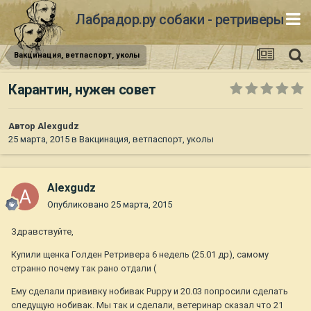
Лабрадор.ру собаки - ретриверы
Вакцинация, ветпаспорт, уколы
Карантин, нужен совет
Автор
Alexgudz
25 марта, 2015
в
Вакцинация, ветпаспорт, уколы
Alexgudz
Опубликовано
25 марта, 2015
Здравствуйте,
Купили щенка Голден Ретривера 6 недель (25.01 др), самому
странно почему так рано отдали (
Ему сделали прививку нобивак Puppy и 20.03 попросили сделать
следущую нобивак. Мы так и сделали, ветеринар сказал что 21