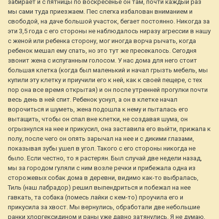
забирает и с пятницы по воскресенье он там, почти каждый раз
мы сами туда приезжаем. Пес слегка избалован вниманием и
свободой, на даче большой участок, бегает постоянно. Никогда за
эти 3,5 года с его стороны не наблюдалось ниразу агрессии в нашу
с женой или ребенка сторону, мог иногда ворча рычать, когда
ребенок мешал ему спать, но это тут же пресекалось. Сегодня
звонит жена с испуганным голосом. У нас дома для него стоит
большая клетка (когда был маленький и начал грызть мебель, мы
купили эту клетку и приучили его к ней, как к своей пещере, с тех
пор она все время открытая) и он после утренней прогулки почти
весь день в ней спит. Ребенок уснул, а он в клетке начал
ворочиться и шуметь, жена подошла к нему и пыталась его
вытащить, чтобы он спал вне клетки, не создавая шума, он
огрызнулся на нее и прикусил, она заставила его выйти, прижала к
полу, после чего он опять зарычал на нее и с дикими глазами,
показывая зубы ушел в угол. Такого с его стороны никогда не
было. Если честно, то я растерян. Был случай две недели назад,
мы за городом гуляли с ним возле речки и прибежала одна из
сторожевых собак дома в деревни, видимо как-то выбралась,
Тиль (наш лабрадор) решил выпендриться и побежал на нее
гавкать, та собака (помесь лайки с кем-то) проучила его и
прикусила за хвост. Мы вернулись, обработали две небольшие
ранки хлоргексидином и раны уже давно затянулись. Я не думаю,