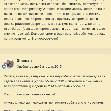
что сторожевой пес может страдать бешенством, поэтому и не
повез его в ветеринарку. А теперь в голове море мыслей, похоже
ли такое поведение на бешенство? Что теперь делать, везти и
сдавать анализы? Просто когда я прихожу вечером, он как и
всегда радостно встречает, мы идем гулять, на прогулке он нон
стоп бегает (раньше он просто ходил и все нюхал, помечая, а щас
именно носится). Дома вечером играет со мной, ребенком, и лижет
ноги и руки жене. Что посоветуете?
Shaman
Опубликовано
2 апреля, 2015
Ребята, зная вас, вашу семью и вашу собаку, я бы рекомендовала
сдать все анализы (кровь общий с СОЭ и биохимия, моча, кал на
всех простейших) и сделать УЗИ внутренних органов.
И второй момент, очень важный!!!
никогда. никогда-никогда мы не трогаем собаку в клетке руками.
можем только попросить выйти. голосом.