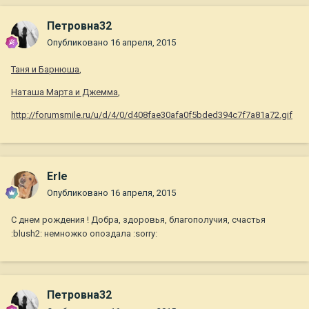
Петровна32
Опубликовано
16 апреля, 2015
Таня и Барнюша
,
Наташа Марта и Джемма
,
http://forumsmile.ru/u/d/4/0/d408fae30afa0f5bded394c7f7a81a72.gif
Erle
Опубликовано
16 апреля, 2015
С днем рождения ! Добра, здоровья, благополучия, счастья
:blush2: немножко опоздала :sorry:
Петровна32