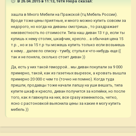
В 26.04.2015 в 11:13, тётя Нюра сказал:
зашла в Много Мебели на Пражской (тц Мебель России).
Вроде тоже цены приятные, и много можно купить совсем за
недорого, но когда на диваны смотришь , то раздражает
неизвестность по стоимости. Типа наш диван 13 т.р, если ты
купишь к нему столик, шкафчик, кресло... а обычная цена 15
т.р. , но и за 15 т.р ты можешь купить только если возьмешь
к нему... далее по списку - тумбу, стулья и что-нибудь еще ((
так и не поняла, сколько стоит диван ))
Да, есть у них такой геморрой... мы диван покупали за 9 000
примерно, такой, как из газетных вырезок, а кровать вышла
примерно 20 000 с чем то (точно не помню). Когда туда
пришли, продавцы тоже начали лапшу на уши вешать, типа
купите шкаф и кресло, диван получится за копейки, но после
того, как я гавкнула на них, все сразу изменилось, четко,
ясно с растоновкой выяснила цены за какие я могу купить
мебель.))