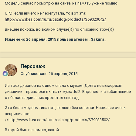
Модель сейчас посмотрю на сайте, на память уже не помню.
UPD: если ничего не перепутала, то вот эта:
http://www.ikea.com/ru/ru/catalog/products/S69023042/
Внешне похожа, во всяком случае))) по описанию тоже)))
Изменено
26 апреля, 2015
пользователем _Sakura_
Персонаж
Опубликовано
26 апреля, 2015
Из трех диванов на одном спала с мужем. Долго не выдержал
диванчик... пришлось выгнать мужа :lol2: Впрочем, и с избавлением
от баласта диванчик пролетал еще год.
Это была модель типа вот, только без козетки. Название очень
неприличное.
/>http://www.ikea.com/ru/ru/catalog/products/S79033502/
Второй был не помню, какой.