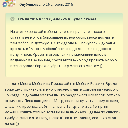
Опубликовано
26 апреля, 2015
В 26.04.2015 в 11:06, Анечка & Купер сказал:
На счет икеевской мебели ничего в принципе плохого
сказать не могу, в ближайшее время собираемся покупать
там мебель в детскую. Не так давно мы покупали и диван и
кровать в "Много Мебели" я очень довольна и не дорого
получилось. Кровать огромная и не маленький плюс в
подъемном механизме, соответственно под кровать можно
все ненужное барахло убрать, а у меня его много!!!!))
зашла в Много Мебели на Пражской (тц Мебель России). Вроде
тоже цены приятные, и много можно купить совсем за недорого,
но когда на диваны смотришь , то раздражает неизвестность по
стоимости. Типа наш диван 13 т.р, если ты купишь к нему столик,
шкафчик, кресло... а обычная цена 15 т.р. , но и за 15 т.р ты
можешь купить только если возьмешь к нему... далее по списку -
тумбу, стулья и что-нибудь еще (( так и не поняла, сколько стоит
диван ))