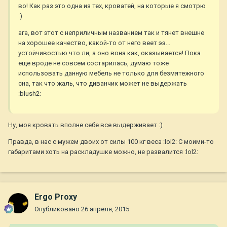
во! Как раз это одна из тех, кроватей, на которые я смотрю
:)
ага, вот этот с неприличным названием так и тянет внешне
на хорошее качество, какой-то от него веет ээ...
устойчивостью что ли, а оно вона как, оказывается! Пока
еще вроде не совсем состарилась, думаю тоже
использовать данную мебель не только для безмятежного
сна, так что жаль, что диванчик может не выдержать
:blush2:
Ну, моя кровать вполне себе все выдерживает :)
Правда, в нас с мужем двоих от силы 100 кг веса :lol2: С моими-то
габаритами хоть на раскладушке можно, не развалится :lol2:
Ergo Proxy
Опубликовано
26 апреля, 2015