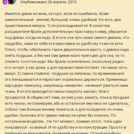
Опубликовано
26 апреля, 2015
Имеется диван из икеи, экторп, если не ошибаюсь. Всем
замечательный - мягкий, большой, очень удобный. Но есть два
существенных минуса. 1) не раскладывается. В качестве
расширителя брали дополнительную приставку к нему, убирается
под диван, когда не надо. В итоге она чуть ниже самого дивана, что
неудобно, сама по себе эта приставка по удобству тоже не ахти.
Плюс, чтобы обеспечить такое двухспальное место, с дивана надо
снять подушки, а без них сам диван мало пригоден для сна, че то
стелить толстое надо. Мы брали сознательно, поскольку редко
кто ночует у нас дома, а для перекантовки потянет. Но минус есть
минус. 2) самое главное - подушки на липучках. Со временем все
это изнашивается и перестает нормально держаться. Применишь
народную смекалку, закрепишь намертво - начинает рваться сама
ткань. В итоге приходится чехлы покупать заново, благо
продаются. В общем лет семь он уже у нас, менять, пока в продаже
есть чехлы, не планируем, ибо в остальном ему ничо не сделалось,
собсно там больше нечему ломаться, а для посиделок он очень
удобен. Сызнова этот диван сейчас не купил бы конечно. По
остальным моделям... На тот момент, помимо этого, тока один
понравился - кожаный. И по удобству и по конструкции. Просто в
интерьер не вписывался. Названия не помню. Остальное было