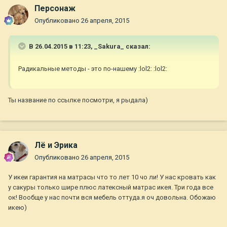
Персонаж
Опубликовано
26 апреля, 2015
В 26.04.2015 в 11:23, _Sakura_ сказал:
Радикальные методы - это по-нашему :lol2: :lol2:
Ты название по ссылке посмотри, я рыдала)
Лё и Эрика
Опубликовано
26 апреля, 2015
У икеи гарантия на матрасы что то лет 10 чо ли! У нас кровать как
у сакуры только шире плюс латексный матрас икея. Три года все
ок! Вообще у нас почти вся мебель оттуда.я оч довольна. Обожаю
икею)