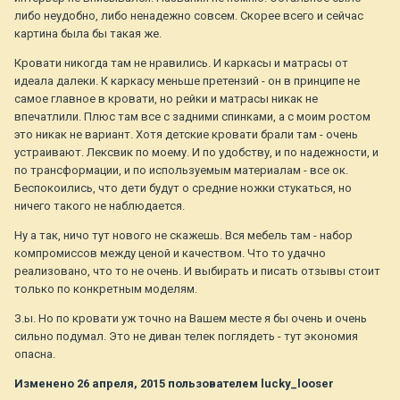
либо неудобно, либо ненадежно совсем. Скорее всего и сейчас
картина была бы такая же.
Кровати никогда там не нравились. И каркасы и матрасы от
идеала далеки. К каркасу меньше претензий - он в принципе не
самое главное в кровати, но рейки и матрасы никак не
впечатлили. Плюс там все с задними спинками, а с моим ростом
это никак не вариант. Хотя детские кровати брали там - очень
устраивают. Лексвик по моему. И по удобству, и по надежности, и
по трансформации, и по используемым материалам - все ок.
Беспокоились, что дети будут о средние ножки стукаться, но
ничего такого не наблюдается.
Ну а так, ничо тут нового не скажешь. Вся мебель там - набор
компромиссов между ценой и качеством. Что то удачно
реализовано, что то не очень. И выбирать и писать отзывы стоит
только по конкретным моделям.
З.ы. Но по кровати уж точно на Вашем месте я бы очень и очень
сильно подумал. Это не диван телек поглядеть - тут экономия
опасна.
Изменено
26 апреля, 2015
пользователем lucky_looser