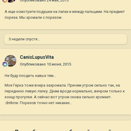
Опубликовано
24 мая, 2015
А еще осмотрите подушки на лапах и между пальцами. На предмет
пореза. Мы хромали с порезом .
3 недели спустя...
CanisLupusVita
Опубликовано
10 июня, 2015
Не буду плодить навых тем...
Моя Герка тоже вчера захромала. Причем утром сильно так, на
переднюю левую лапку. Днем вроде нормально, вечром только к
концу прогулки. А сейчас вот утром снова сильно хромает.
:dntknw: Порезов точно нет никаких...