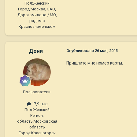
Пол:
Женский
Город:
Москва, ЗАО,
Дорогомилово / МО,
рядом с
Краснознаменском
Дони
Опубликовано
26 мая, 2015
Пришлите мне номер карты.
Пользователи.
17,9 тыс
Пол:
Женский
Регион,
область:
Московская
область
Город:
Красногорск