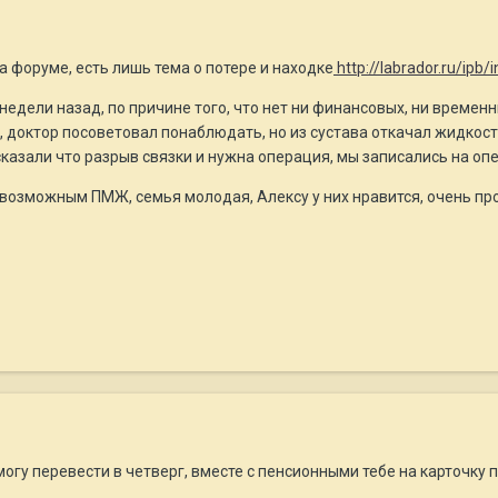
а форуме, есть лишь тема о потере и находке
http://labrador.ru/ipb
недели назад, по причине того, что нет ни финансовых, ни време
, доктор посоветовал понаблюдать, но из сустава откачал жидкость
сказали что разрыв связки и нужна операция, мы записались на о
 возможным ПМЖ, семья молодая, Алексу у них нравится, очень пр
могу перевести в четверг, вместе с пенсионными тебе на карточку 