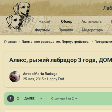
Лаб
На сайт
Обзор
Активность
Форумы
Правила
Модераторы
Главная
Племенное разведение. Переустройство.
Потеряшк
Алекс, рыжий лабрадор 3 года, ДОМ
Автор
Maria Raduga
25 мая, 2015
в
Happy End
1
2
ДАЛЕЕ
Страница 1 из 2