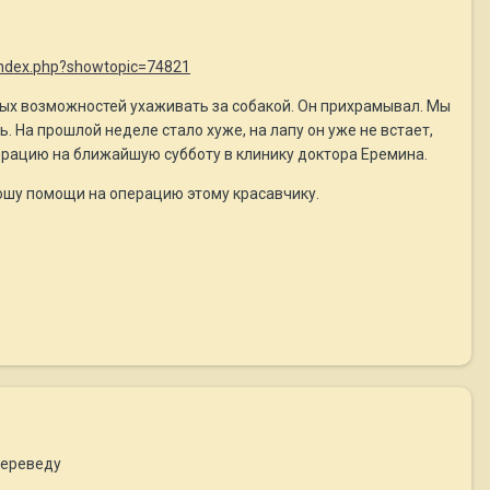
/index.php?showtopic=74821
нных возможностей ухаживать за собакой. Он прихрамывал. Мы
. На прошлой неделе стало хуже, на лапу он уже не встает,
перацию на ближайшую субботу в клинику доктора Еремина.
ошу помощи на операцию этому красавчику.
переведу