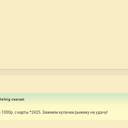
Helvig сказал:
1000р. с карты *2425. Зажмем кулачки рыжику на удачу!