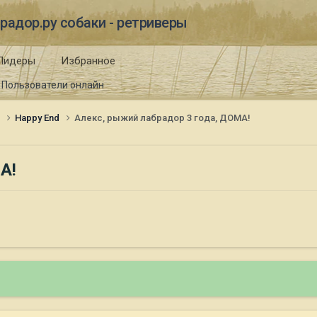
радор.ру собаки - ретриверы
Лидеры
Избранное
Пользователи онлайн
и
Happy End
Алекс, рыжий лабрадор 3 года, ДОМА!
А!