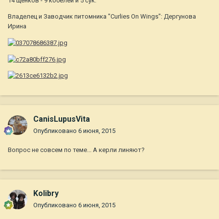
14 щенков - 9 кобелей и 5 сук.
Владелец и Заводчик питомника "Curlies On Wings": Дергунова
Ирина
CanisLupusVita
Опубликовано
6 июня, 2015
Вопрос не совсем по теме... А керли линяют?
Kolibry
Опубликовано
6 июня, 2015