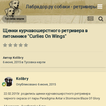
Лабрадор.ру собаки - ретриверы
Тусовка керли
Щенки курчавошерстного ретривера в
питомнике "Curlies On Wings"
Автор
Kolibry
6 июня, 2015
в
Тусовка керли
Kolibry
Опубликовано
6 июня, 2015
22.02.2015г. родились щенки курчавошерстного ретривера
черного окраса от пары Paradigma Antar x Stormacre Blaze Of Glory.