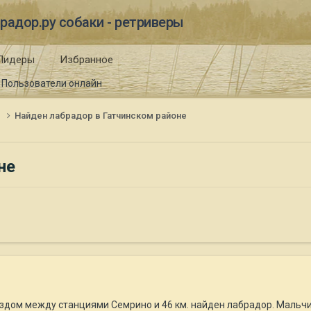
радор.ру собаки - ретриверы
Лидеры
Избранное
Пользователи онлайн
и
Найден лабрадор в Гатчинском районе
не
ом между станциями Семрино и 46 км. найден лабрадор. Мальчик. 