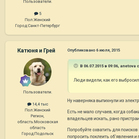
Пользователи.
5
Пол:
Женский
Город:
Санкт-Петербург
Катюня и Грей
Опубликовано
6 июля, 2015
В 06.07.2015 в 09:06, anetova 
Люди видели, как его выбросил
Пользователи.
Ну наверняка выпихнули из электр
14,4 тыс
Пол:
Женский
Есть не мало случаев, когда соба
Регион,
владельцев искать, рано пристраи
область:
Московская
область
Попробуйте охватить для поисков 
Город:
Подольск
попросить поклеить об'явления и