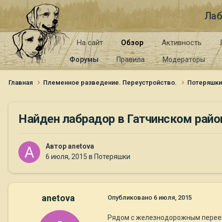
Лаб
На сайт
Обзор
Активность
Форумы
Правила
Модераторы
Главная
Племенное разведение. Переустройство.
Потеряшк
Найден лабрадор в Гатчинском райо
Автор
anetova
6 июля, 2015
в
Потеряшки
anetova
Опубликовано
6 июля, 2015
Рядом с железнодорожным переезд