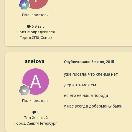
Пользователи.
6,9 тыс
Пол:
Не определился
Город:
СПб, Север
anetova
Опубликовано
6 июля, 2015
уже писала, что клейма нет
держать можем
но это не наша порода
Пользователи.
у нас всегда доберманы были
5
Пол:
Женский
Город:
Санкт-Петербург