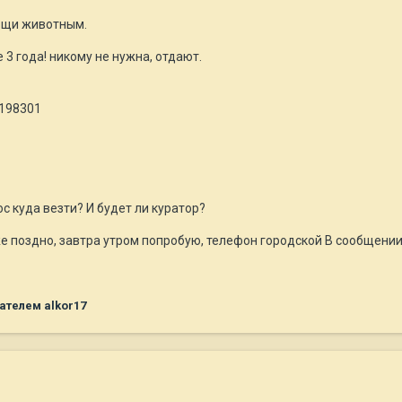
мощи животным.
 3 года! никому не нужна, отдают.
_198301
с куда везти? И будет ли куратор?
е поздно, завтра утром попробую, телефон городской В сообщении
ателем alkor17