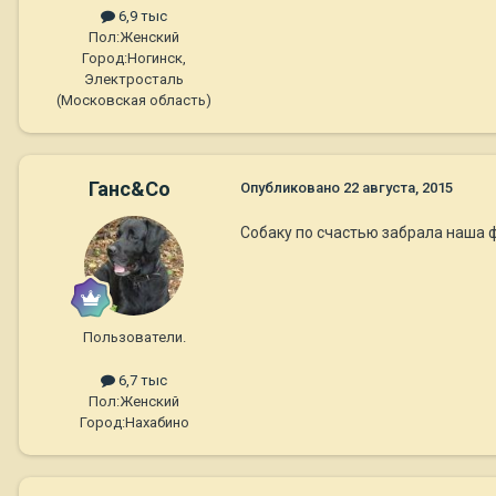
6,9 тыс
Пол:
Женский
Город:
Ногинск,
Электросталь
(Московская область)
Ганс&Co
Опубликовано
22 августа, 2015
Собаку по счастью забрала наша ф
Пользователи.
6,7 тыс
Пол:
Женский
Город:
Нахабино