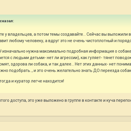
 сказал:
те у владельцев, а потом темы создавайте... Сейчас вы выложили 
тавит любому человеку, а вдруг это не очень чистоплотный и поря
! изначально нужна максимально подробная информация о собаке- 
тся с людьми детьми- нет ли агрессии), как гуляет- тянет поводо
рмят, здорова ли собака, и так далее... Нет этих данных- нет пони
нужно подобрать.., и это очень желательно знать ДО переезда соба
тогда и куратор легче находится!
того доступа, это уже выложено в группе в контакте и куча перепо