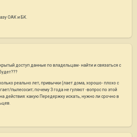
азу ОАК и БК.
ткрытый доступ данные по владельцам- найти и связаться с
будет???
лько реально лет, привычки (лает дома, хорошо- плохо с
гает/пылесосит; почему 3 года не гуляют -вопрос по этой
лана действия: какую Передержку искать, нужно ли срочно в
ьцев.