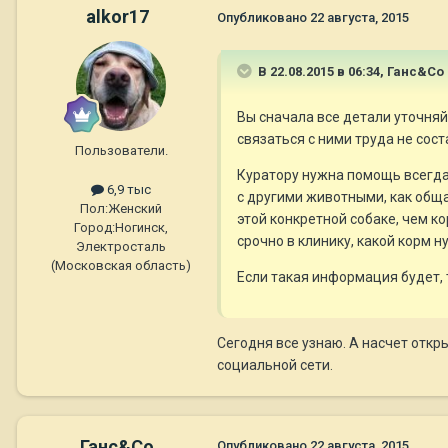
alkor17
Опубликовано
22 августа, 2015
В 22.08.2015 в 06:34, Ганс&Co
Вы сначала все детали уточняй
связаться с ними труда не сос
Пользователи.
Куратору нужна помощь всегда
6,9 тыс
с другими животными, как общае
Пол:
Женский
этой конкретной собаке, чем ко
Город:
Ногинск,
срочно в клинику, какой корм 
Электросталь
(Московская область)
Если такая информация будет, 
Сегодня все узнаю. А насчет откры
социальной сети.
Ганс&Co
Опубликовано
22 августа, 2015