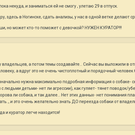
.пока некуда, и заниматься ей не смогу , улетаю 29 в отпуск.
у, здесь в Ногинске, сдать анализы, у нас в одной ветке делают ср
ши, но может кто-то поможет с девочкой? НУЖЕН КУРАТОР!!!
у владельцев, а потом темы создавайте... Сейчас вы выложили в о
ловеку, а вдруг это не очень чистоплотный и порядочный человек 
значально нужна максимально подробная информация о собаке- ско
с людьми детьми- нет ли агрессии), как гуляет- тянет поводок/убе
орова ли собака, и так далее... Нет этих данных- нет понимания п
ать.., и это очень желательно знать ДО переезда собаки от владел
да и куратор легче находится!