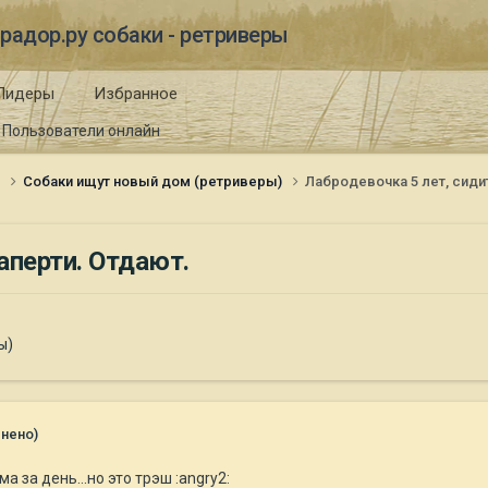
радор.ру собаки - ретриверы
Лидеры
Избранное
Пользователи онлайн
и
Собаки ищут новый дом (ретриверы)
Лабродевочка 5 лет, сидит
аперти. Отдают.
ы)
нено)
а за день...но это трэш :angry2: