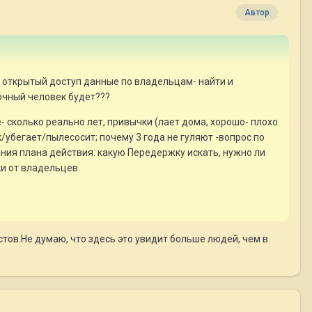
Автор
в открытый доступ данные по владельцам- найти и
дочный человек будет???
сколько реально лет, привычки (лает дома, хорошо- плохо
к/убегает/пылесосит; почему 3 года не гуляют -вопрос по
мания плана действия: какую Передержку искать, нужно ли
ки от владельцев.
стов.Не думаю, что здесь это увидит больше людей, чем в