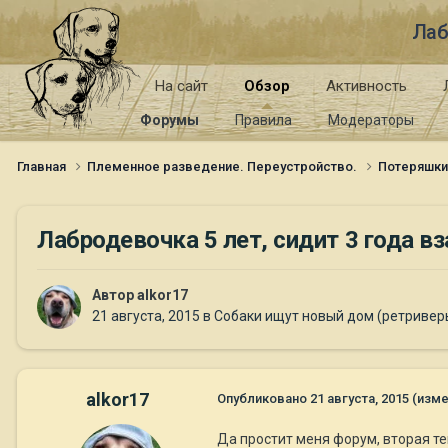
Лаб
На сайт
Обзор
Активность
Форумы
Правила
Модераторы
Главная
Племенное разведение. Переустройство.
Потеряшк
Лабродевочка 5 лет, сидит 3 года вз
Автор
alkor17
21 августа, 2015
в
Собаки ищут новый дом (ретривер
alkor17
Опубликовано
21 августа, 2015
(изме
Да простит меня форум, вторая тем