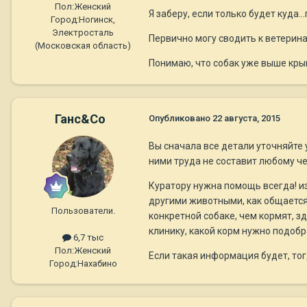
Пол:
Женский
Я заберу, если только будет куда..
Город:
Ногинск,
Электросталь
Первично могу сводить к ветеринар
(Московская область)
Понимаю, что собак уже выше кры
Ганс&Co
Опубликовано
22 августа, 2015
Вы сначала все детали уточняйте 
ними труда не составит любому че
Куратору нужна помощь всегда! и
другими животными, как общается 
Пользователи.
конкретной собаке, чем кормят, зд
клинику, какой корм нужно подобр
6,7 тыс
Пол:
Женский
Если такая информация будет, тог
Город:
Нахабино