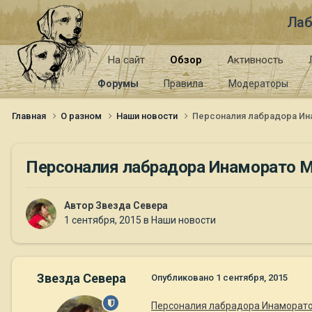
Лаб
На сайт
Обзор
Активность
Форумы
Правила
Модераторы
Главная
О разном
Наши новости
Персоналия лабрадора Ин
Персоналия лабрадора Инаморато М
Автор
Звезда Севера
1 сентября, 2015
в
Наши новости
Звезда Севера
Опубликовано
1 сентября, 2015
Персоналия лабрадора Инаморато