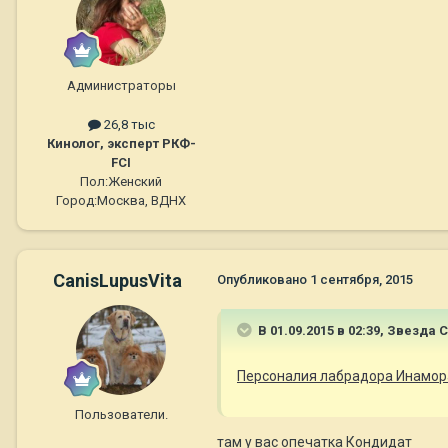
Администраторы
26,8 тыс
Кинолог, эксперт РКФ-
FCI
Пол:
Женский
Город:
Москва, ВДНХ
CanisLupusVita
Опубликовано
1 сентября, 2015
В 01.09.2015 в 02:39, Звезда 
Персоналия лабрадора Инамор
Пользователи.
там у вас опечатка Кондидат