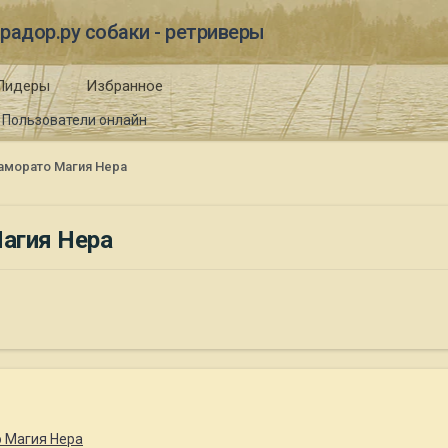
радор.ру собаки - ретриверы
Лидеры
Избранное
Пользователи онлайн
аморато Магия Нера
агия Нера
 Магия Нера