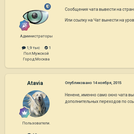
Сообщения чата вывести на стран
Или ссылку на Чат вынести на уро
Администраторы
1,9 тыс
1
Пол:
Мужской
Город:
Москва
Atavia
Опубликовано
14 ноября, 2015
Ненене, именно само окно чата вы
дополнительных переходов по ссы
Пользователи.