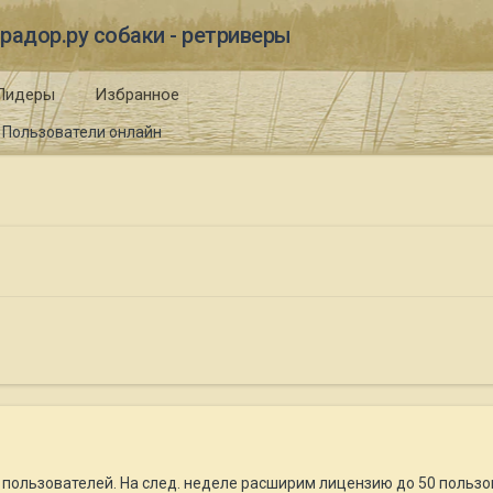
радор.ру собаки - ретриверы
Лидеры
Избранное
Пользователи онлайн
5 пользователей. На след. неделе расширим лицензию до 50 польз