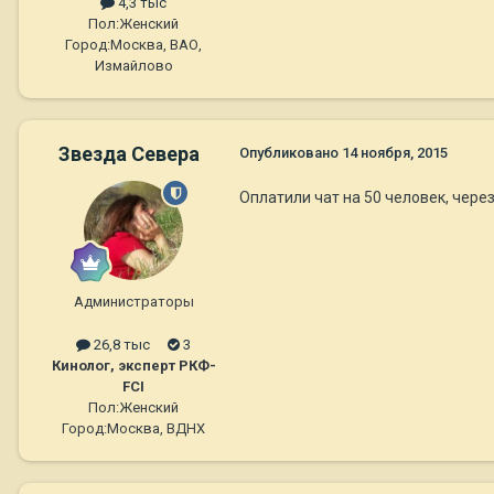
4,3 тыс
Пол:
Женский
Город:
Москва, ВАО,
Измайлово
Звезда Севера
Опубликовано
14 ноября, 2015
Оплатили чат на 50 человек, чере
Администраторы
26,8 тыс
3
Кинолог, эксперт РКФ-
FCI
Пол:
Женский
Город:
Москва, ВДНХ