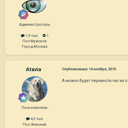
Администраторы
1,9 тыс
1
Пол:
Мужской
Город:
Москва
Atavia
Опубликовано
14 ноября, 2015
А можно будет перевести чат из о
Пользователи.
4,3 тыс
Пол:
Женский