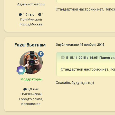
Администраторы
Стандартной настройки нет. Попо
1,9 тыс
1
Пол:
Мужской
Город:
Москва
Faza-Вьетнам
Опубликовано
15 ноября, 2015
В 15.11.2015 в 14:05,
Павел
ск
Стандартной настройки нет. П
Модераторы
Спасибо, буду ждать))
8,9 тыс
Пол:
Женский
Город:
Москва,
войковская.