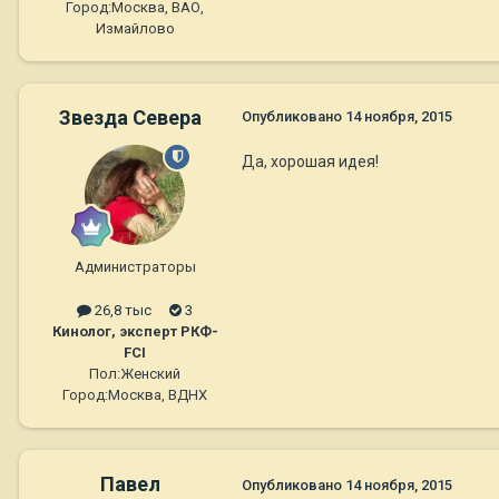
Город:
Москва, ВАО,
Измайлово
Звезда Севера
Опубликовано
14 ноября, 2015
Да, хорошая идея!
Администраторы
26,8 тыс
3
Кинолог, эксперт РКФ-
FCI
Пол:
Женский
Город:
Москва, ВДНХ
Павел
Опубликовано
14 ноября, 2015