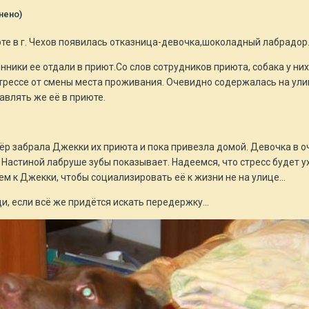
нено)
юте в г. Чехов появилась отказница-девочка,шоколадный лабрадор
енники ее отдали в приют.Со слов сотрудников приюта, собака у ни
трессе от смены места проживания. Очевидно содержалась на улице
авлять же её в приюте.
ёр забрала Джекки их приюта и пока привезла домой. Девочка в оче
е Настиной лабруше зубы показывает. Надеемся, что стресс будет у
 к Джекки, чтобы социализировать её к жизни не на улице...
 если всё же придётся искать передержку...