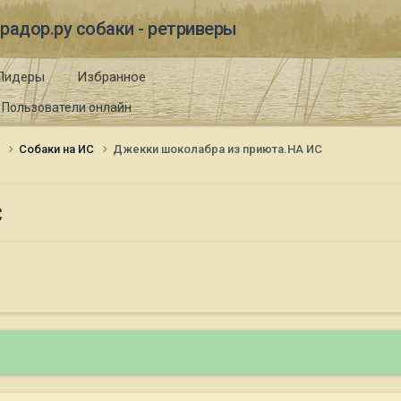
радор.ру собаки - ретриверы
Лидеры
Избранное
Пользователи онлайн
и
Собаки на ИС
Джекки шоколабра из приюта.НА ИС
С