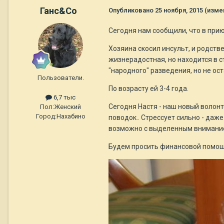
Ганс&Co
Опубликовано
25 ноября, 2015
(изме
Сегодня нам сообщили, что в при
Хозяина скосил инсульт, и родств
жизнерадостная, но находится в с
"народного" разведения, но не ост
Пользователи.
По возрасту ей 3-4 года.
6,7 тыс
Сегодня Настя - наш новый волонт
Пол:
Женский
Город:
Нахабино
поводок.. Стрессует сильно - даж
возможно с выделенным вниманием
Будем просить финансовой помощи,