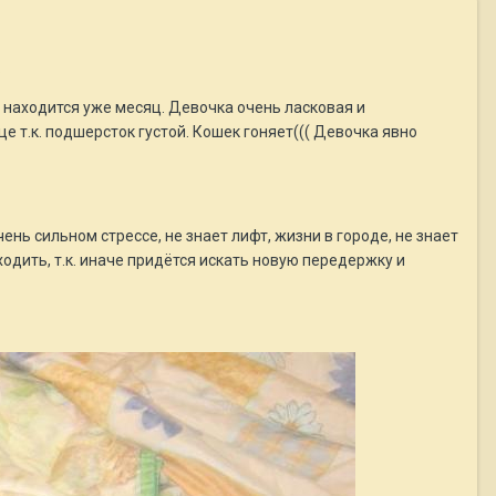
.
х находится уже месяц. Девочка очень ласковая и
 т.к. подшерсток густой. Кошек гоняет((( Девочка явно
нь сильном стрессе, не знает лифт, жизни в городе, не знает
ходить, т.к. иначе придётся искать новую передержку и