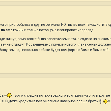
ого пристройства в другие регионы, НО.. вы во всех темах хотите ср
ь на смотрины
и только потом уже планировать переезд.
люди пишут, сама также была соискателем и тоже ездила на знакомс
разу не отдадут. Ибо решение о приёме нового члена семьи должн
Вашу семью, насколько собаке будет комфорто с Вами и Вам с соба
баку
Вот и спрашиваю про всех.кого то отдали кого то в други
ЖНО,даже кредиты в пол миллиона наверное проще брать!!!
М