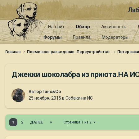
Лаб
На сайт
Обзор
Активность
Форумы
Правила
Модераторы
Главная
Племенное разведение. Переустройство.
Потеряшк
Джекки шоколабра из приюта.НА И
Автор
Ганс&Co
25 ноября, 2015
в
Собаки на ИС
1
2
ДАЛЕЕ
Страница 1 из 2