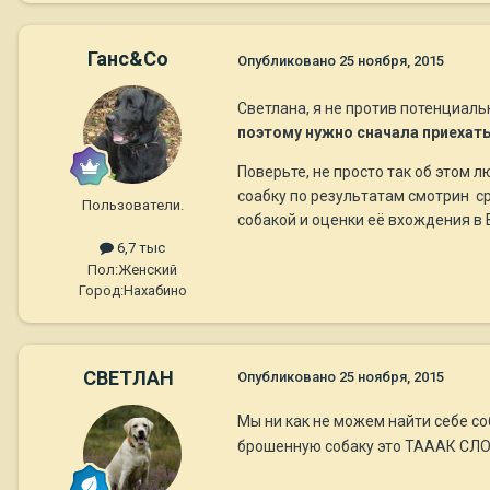
Ганс&Co
Опубликовано
25 ноября, 2015
Светлана, я не против потенциальн
поэтому нужно сначала приехат
Поверьте, не просто так об этом 
соабку по результатам смотрин с
Пользователи.
собакой и оценки её вхождения в 
6,7 тыс
Пол:
Женский
Город:
Нахабино
СВЕТЛАН
Опубликовано
25 ноября, 2015
Мы ни как не можем найти себе со
брошенную собаку это ТАААК СЛО