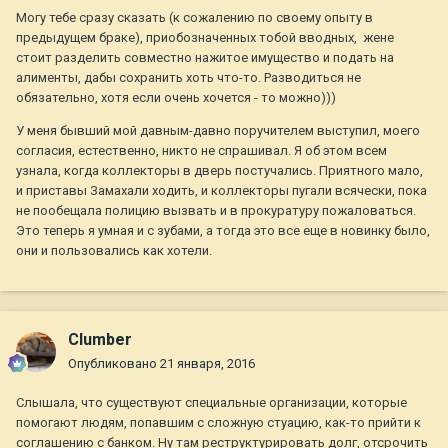
Могу тебе сразу сказать (к сожалению по своему опыту в
предыдущем браке), приобозначенных тобой вводных, жене
стоит разделить совместно нажитое имущество и подать на
алименты, дабы сохранить хоть что-то. Разводиться не
обязательно, хотя если очень хочется - то можно)))
У меня бывший мой давным-давно поручителем выступил, моего
согласия, естественно, никто не спрашивал. Я об этом всем
узнала, когда коллекторы в дверь постучались. Приятного мало,
и приставы Замахали ходить, и коллекторы пугали всячески, пока
не пообещала полицию вызвать и в прокуратуру пожаловаться.
Это теперь я умная и с зубами, а тогда это все еще в новинку было,
они и пользовались как хотели.
Clumber
Опубликовано
21 января, 2016
Слышала, что существуют специальные организации, которые
помогают людям, попавшим с сложную стуацию, как-то прийти к
соглашению с банком. Ну там реструктурировать долг, отсрочить