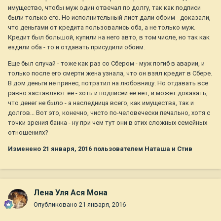
имущество, чтобы муж один отвечал по долгу, так как подписи
были только его. Но исполнительный лист дали обоим - доказали,
что деньгами от кредита пользовались оба, а не только муж.
Кредит был большой, купили на него авто, в том числе, но так как
ездили оба - то и отдавать присудили обоим.
Еще был случай - тоже как раз со Сбером - муж погиб в аварии, и
только после его смерти жена узнала, что он взял кредит в Сбере.
В дом деньги не принес, потратил на любовницу. Но отдавать все
равно заставляют ее - хоть и подписей ее нет, и может доказать,
что денег не было - а наследница всего, как имущества, так и
долгов... Вот это, конечно, чисто по-человечески печально, хотя с
точки зрения банка - ну при чем тут они в этих сложных семейных
отношениях?
Изменено
21 января, 2016
пользователем Наташа и Стив
Лена Уля Ася Мона
Опубликовано
21 января, 2016