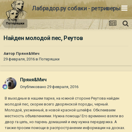
Лабрадор.ру собаки - ретриверы
Потеряшки
Найден молодой пес, Реутов
Автор
Пряня&Мич
29 февраля, 2016
в
Потеряшки
Пряня&Мич
Опубликовано
29 февраля, 2016
В выходные в нашем парке, на южной стороне Реутова найден
молодой пес, скорее всего дворянской породы, черный.
Молодой, ухоженный, в новой красной шлейфе. Обклеиваем
местность объявлениями. Нужна помощь! Его временно взяли во
двор га цепь, но парень домашний и ему нужна передержка. А
также просим помощи в распространении информации на досках.