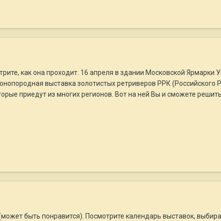
рите, как она проходит. 16 апреля в здании Московской Ярмарки Ув
нопородная выставка золотистых ретриверов РРК (Российского Ре
орые приедут из многих регионов. Вот на ней Вы и сможете решить,
(может быть понравится). Посмотрите календарь выставок, выбирай