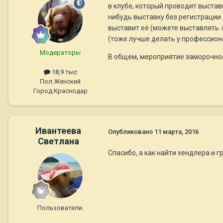
в клубе, который проводит выстав
нибудь выставку без регистрации 
выставит её (можете выставлять 
(тоже лучше делать у профессион
Модераторы
В общем, мероприятие заморочное
18,9 тыс
Пол:
Женский
Город:
Краснодар
Ивантеева
Опубликовано
11 марта, 2016
Светлана
Спасибо, а как найти хендлера и 
Пользователи.