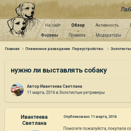
Лаб
На сайт
Обзор
Активность
Форумы
Правила
Модераторы
Главная
Племенное разведение. Переустройство.
Золотист
нужно ли выставлять собаку
Автор
Ивантеева Светлана
11 марта, 2016
в
Золотистые ретриверы
Ивантеева
Опубликовано
11 марта, 2016
Светлана
Помогите пожалуйста, покупала со