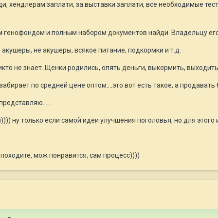
ди, хендлерам заплати, за выставки заплати, все необходимые тест
им генофондом и полным набором документов найди. Владельцу его
 акушеры, не акушеры, всякое питание, подкормки и т.д.
кто не знает. Щенки родились, опять деньги, выкормить, выходить, 
забирает по средней цене оптом....это вот есть такое, а продавать 
представляю.....
)))))) ну только если самой идеи улучшения поголовья, но для этог
 походите, мож понравится, сам процесс))))