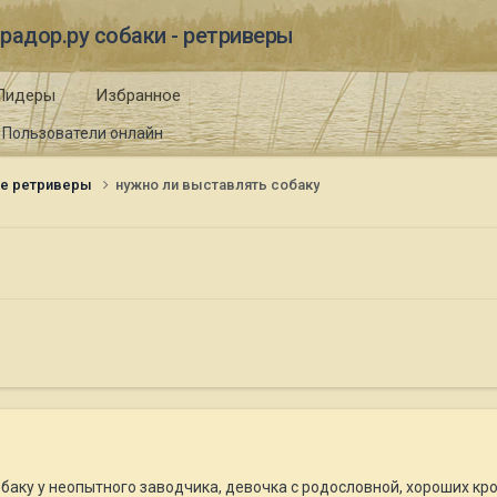
радор.ру собаки - ретриверы
Лидеры
Избранное
Пользователи онлайн
ые ретриверы
нужно ли выставлять собаку
баку у неопытного заводчика, девочка с родословной, хороших кро