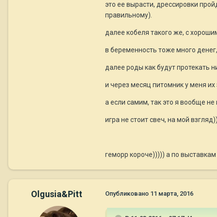
это ее вырасти, дрессировки прой
правильному).
далее кобеля такого же, с хорош
в беременность тоже много денег,
далее роды как будут протекать ни
и через месяц питомник у меня их 
а если самим, так это я вообще не 
игра не стоит свеч, на мой взгляд
геморр короче))))) а по выставкам
Olgusia&Pitt
Опубликовано
11 марта, 2016