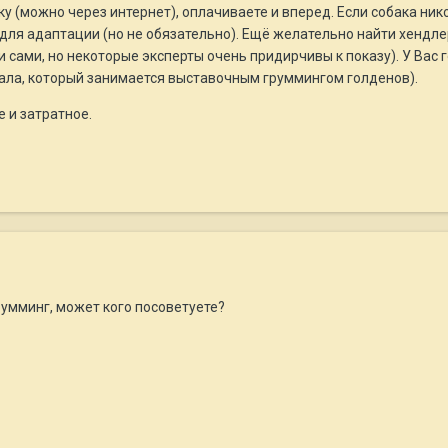
ку (можно через интернет), оплачиваете и вперед. Если собака ник
для адаптации (но не обязательно). Ещё желательно найти хендле
и сами, но некоторые эксперты очень придирчивы к показу). У Ва
ала, который занимается выставочным груммингом голденов).
 и затратное.
грумминг, может кого посоветуете?