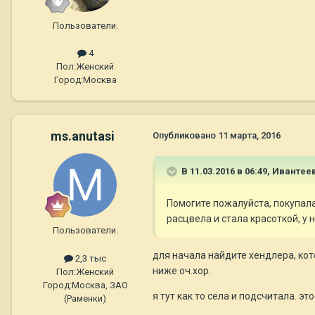
Пользователи.
4
Пол:
Женский
Город:
Москва
ms.anutasi
Опубликовано
11 марта, 2016
В 11.03.2016 в 06:49,
Ивантеев
Помогите пожалуйста, покупала
расцвела и стала красоткой, у
Пользователи.
для начала найдите хендлера, кот
2,3 тыс
ниже оч.хор.
Пол:
Женский
Город:
Москва, ЗАО
я тут как то села и подсчитала. э
(Раменки)