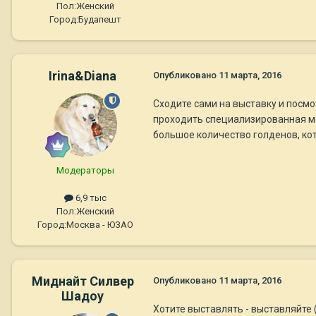
Пол:
Женский
Город:
Будапешт
Irina&Diana
Опубликовано
11 марта, 2016
Сходите сами на выставку и посмот
проходить специализированная мо
большое количество голденов, кот
Модераторы
6,9 тыс
Пол:
Женский
Город:
Москва - ЮЗАО
Миднайт Силвер
Опубликовано
11 марта, 2016
Шадоу
Хотите выставлять - выставляйте 