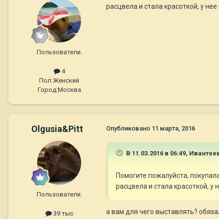
расцвела и стала красоткой, у не
Пользователи.
4
Пол:
Женский
Город:
Москва
Olgusia&Pitt
Опубликовано
11 марта, 2016
В 11.03.2016 в 06:49,
Ивантеев
Помогите пожалуйста, покупала
расцвела и стала красоткой, у
Пользователи.
а вам для чего выставлять? обяза
39 тыс