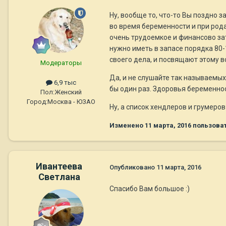
Ну, вообще то, что-то Вы поздно з
во время беременности и при рода
очень трудоемкое и финансово за
нужно иметь в запасе порядка 80-
своего дела, и посвящают этому в
Модераторы
Да, и не слушайте так называемых
6,9 тыс
бы один раз. Здоровья беременнос
Пол:
Женский
Город:
Москва - ЮЗАО
Ну, а список хендлеров и грумеро
Изменено
11 марта, 2016
пользоват
Ивантеева
Опубликовано
11 марта, 2016
Светлана
Спасибо Вам большое :)