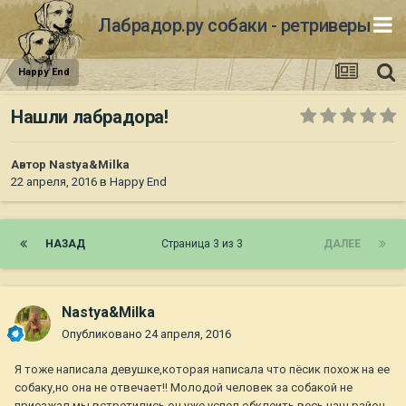
Лабрадор.ру собаки - ретриверы
Happy End
Нашли лабрадора!
Автор
Nastya&Milka
22 апреля, 2016
в
Happy End
НАЗАД
Страница 3 из 3
ДАЛЕЕ
Nastya&Milka
Опубликовано
24 апреля, 2016
Я тоже написала девушке,которая написала что пёсик похож на ее
собаку,но она не отвечает!! Молодой человек за собакой не
приезжал,мы встретились,он уже успел обклеить весь наш район