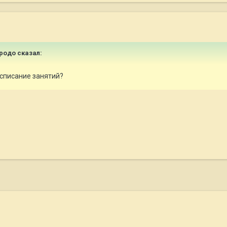
Фродо
сказал:
асписание занятий?