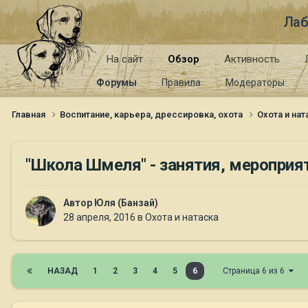
Лаб
На сайт
Обзор
Активность
Форумы
Правила
Модераторы
Главная
Воспитание, карьера, дрессировка, охота
Охота и на
"Школа Шмеля" - занятия, мероприя
Автор
Юля (Банзай)
28 апреля, 2016
в
Охота и натаска
НАЗАД
1
2
3
4
5
6
Страница 6 из 6