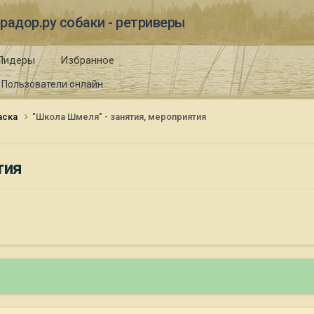
радор.ру собаки - ретриверы
Лидеры
Избранное
Пользователи онлайн
таска
"Школа Шмеля" - занятия, мероприятия
тия