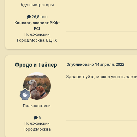
Администраторы
26,8 тыс
Кинолог, эксперт РКФ-
FCI
Пол:
Женский
Город:
Москва, ВДНХ
Фродо и Тайлер
Опубликовано
14 апреля, 2022
Здравствуйте, можно узнать расп
Пользователи.
6
Пол:
Женский
Город:
Москва