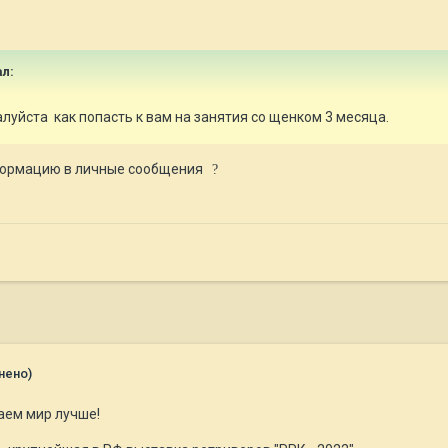
л:
уйста как попасть к вам на занятия со щенком 3 месяца.
нформацию в личные сообщения
?
нено)
аем мир лучше!