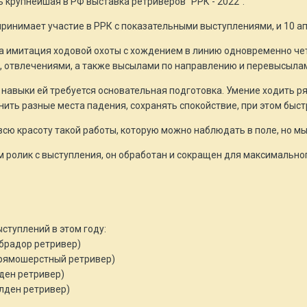
ь крупнейшая в РФ выставка ретриверов "РРК - 2022".
ринимает участие в РРК с показательными выступлениями, и 10 ап
ла имитация ходовой охоты с хождением в линию одновременно чет
и, отвлечениями, а также высылами по направлению и перевысылам
и навыки ей требуется основательная подготовка. Умение ходить 
нить разные места падения, сохранять спокойствие, при этом быс
всю красоту такой работы, которую можно наблюдать в поле, но мы
 ролик с выступления, он обработан и сокращен для максимально
ступлений в этом году:
абрадор ретривер)
рямошерстный ретривер)
лден ретривер)
лден ретривер)