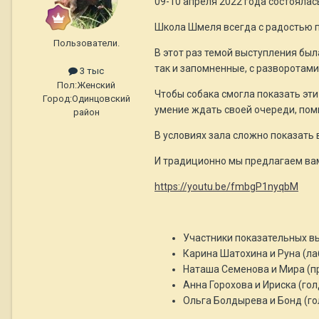
09-10 апреля 2022 года состоялас
Школа Шмеля всегда с радостью п
Пользователи.
В этот раз темой выступления бы
так и запомненные, с разворотам
3 тыс
Пол:
Женский
Чтобы собака смогла показать эт
Город:
Одинцовский
умение ждать своей очереди, пом
район
В условиях зала сложно показать 
И традиционно мы предлагаем вам
https://youtu.be/fmbgP1nyqbM
Участники показательных вы
Карина Шатохина и Руна (л
Наташа Семенова и Мира (п
Анна Горохова и Ириска (го
Ольга Болдырева и Бонд (го