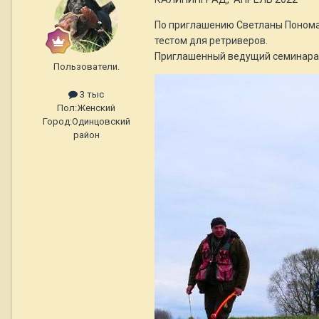
По приглашению Светланы Пономар
тестом для ретриверов.
Приглашенный ведущий семинара и
Пользователи.
3 тыс
Пол:
Женский
Город:
Одинцовский
район