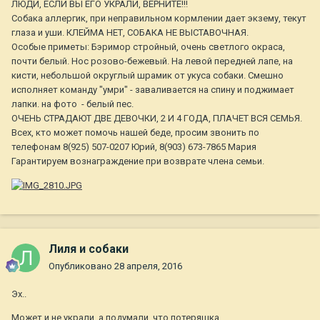
ЛЮДИ, ЕСЛИ ВЫ ЕГО УКРАЛИ, ВЕРНИТЕ!!!
Собака аллергик, при неправильном кормлении дает экзему, текут
глаза и уши. КЛЕЙМА НЕТ, СОБАКА НЕ ВЫСТАВОЧНАЯ.
Особые приметы: Бэримор стройный, очень светлого окраса,
почти белый. Нос розово-бежевый. На левой передней лапе, на
кисти, небольшой округлый шрамик от укуса собаки. Смешно
исполняет команду "умри" - заваливается на спину и поджимает
лапки. на фото - белый пес.
ОЧЕНЬ СТРАДАЮТ ДВЕ ДЕВОЧКИ, 2 И 4 ГОДА, ПЛАЧЕТ ВСЯ СЕМЬЯ.
Всех, кто может помочь нашей беде, просим звонить по
телефонам 8(925) 507-0207 Юрий, 8(903) 673-7865 Мария
Гарантируем вознаграждение при возврате члена семьи.
Лиля и собаки
Опубликовано
28 апреля, 2016
Эх..
Может и не украли, а подумали, что потеряшка...