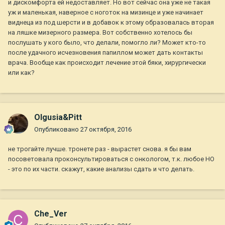
и дискомфорта ей недоставляет. Но вот сейчас она уже не такая
уж и маленькая, наверное с ноготок на мизинце и уже начинает
виднеца из под шерсти и в добавок к этому образовалась вторая
на ляшке мизерного размера. Вот собственно хотелось бы
послушать у кого было, что делали, помогло ли? Может кто-то
после удачного исчезновения папиллом может дать контакты
врача. Вообще как происходит лечение этой бяки, хирургически
или как?
Olgusia&Pitt
Опубликовано
27 октября, 2016
не трогайте лучше. тронете раз - вырастет снова. я бы вам
посоветовала проконсультироваться с онкологом, т.к. любое НО
- это по их части. скажут, какие анализы сдать и что делать.
Che_Ver