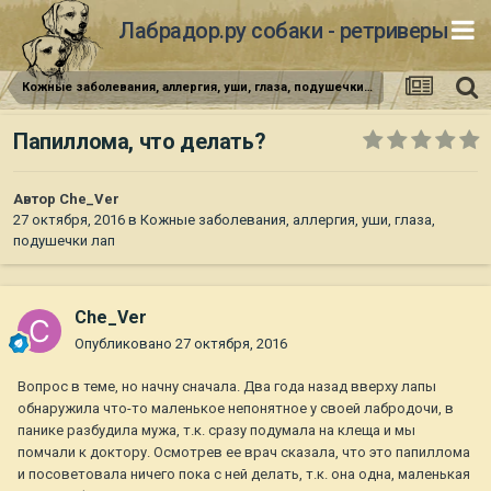
Лабрадор.ру собаки - ретриверы
Кожные заболевания, аллергия, уши, глаза, подушечки лап
Папиллома, что делать?
Автор
Che_Ver
27 октября, 2016
в
Кожные заболевания, аллергия, уши, глаза,
подушечки лап
Che_Ver
Опубликовано
27 октября, 2016
Вопрос в теме, но начну сначала. Два года назад вверху лапы
обнаружила что-то маленькое непонятное у своей лабродочи, в
панике разбудила мужа, т.к. сразу подумала на клеща и мы
помчали к доктору. Осмотрев ее врач сказала, что это папиллома
и посоветовала ничего пока с ней делать, т.к. она одна, маленькая