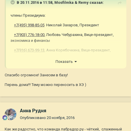
В 20.11.2016 в 11:58,
Mosfilmka & Remy
сказал:
члены Президиума:
+7(495) 998-85-05
Николай Захаров, Президент
+7(903) 776-18-00
, Любовь Чебурахина, Вице-президент,
экономика и финансы
+7(916) 673-99-13
, Анна Корябочкина, Вице-президент,
ведущий кинолог
Показать
+7(915) 313-90-50
, Наталья Постникова, Вице-президент,
секция декоративных пород
Спасибо огромное! Занесем в базу!
+7(910) 519-54-33
, Екатерина Кубаткина, Вице-президент,
Перень дома!!! Тему можно переносить в ХЭ )
секция служебных пород
Анна Рудня
Опубликовано
20 ноября, 2016
Как же радостно, что команда лабрадор.ру - чёткий, слаженный