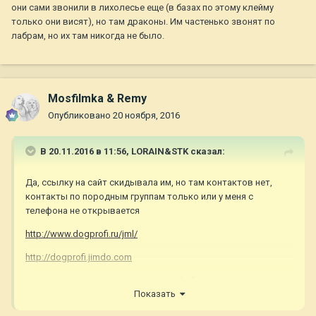
они сами звонили в лихолесье еще (в базах по этому клейму
только они висят), но там драконы. Им частенько звонят по
лабрам, но их там никогда не было.
Mosfilmka & Remy
Опубликовано
20 ноября, 2016
В 20.11.2016 в 11:56,
LORAIN&STK
сказал:
Да, ссылку на сайт скидывала им, но там контактов нет,
контакты по породным группам только или у меня с
телефона не открывается
http://www.dogprofi.ru/jml/
http://dogprofi.jimdo.com
они сами звонили в лихолесье еще (в базах по этому клейму
Показать
только они висят), но там драконы. Им частенько звонят по
лабрам, но их там никогда не было.