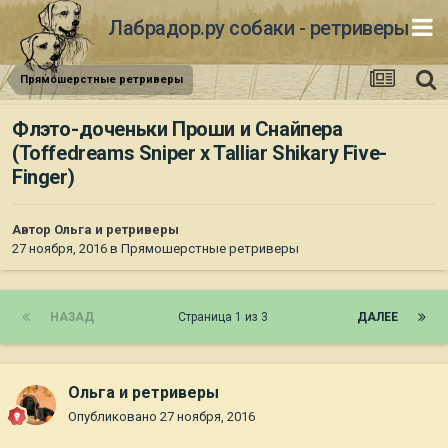
Лабрадор.ру собаки - ретриверы
Прямошерстные ретриверы
Флэто-доченьки Проши и Снайпера
(Toffedreams Sniper x Talliar Shikary Five-
Finger)
Автор
Ольга и ретриверы
27 ноября, 2016
в
Прямошерстные ретриверы
НАЗАД
Страница 1 из 3
ДАЛЕЕ
Ольга и ретриверы
Опубликовано
27 ноября, 2016