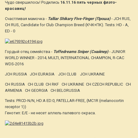
Чудо свершилось! Родились
16.11.16 пять черных флэто-
красавиц!
Счастливая мамочка -
Talliar Shikary Five-Finger (Проша)
- JCH RUS,
CH RUS, Candidate for Club Champion Breed (КЧК+ПК). Tests: HD - A,
ED - 0
Гордый отец семейства -
Toffedreams Sniper (Снайпер)
- JUNIOR
WORLD WINNER - 2014; MULTI, INTERNATIONAL CHAMPION, R-CAC
WDS-2016
JCH RUSSIA JCH EURASIA JCH CLUB JCH UKRAINE
CH RUSSIA CH CLUB CH RKF CH UKRAINE CH CZECH REPUBLIC CH
ARMENIA CH GEORGIA CH BELORUSSIA
Tests: PRCD-N/N, HD:A ED:0, PATELLAR-FREE, (MC1R (­melanocortin
receptor­ 1))
Генотип:­ E/E - не несет аллель­ палевого окраса.