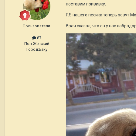
поставим прививку.
P.S нашего песика теперь зовут М
Врач сказал, что он у нас лабрад
Пользователи.
87
Пол:
Женский
Город:
Баку