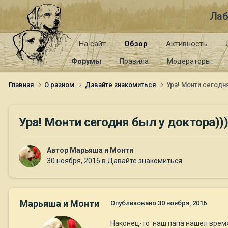
Лаб
На сайт
Обзор
Активность
Форумы
Правила
Модераторы
Главная
О разном
Давайте знакомиться
Ура! Монти сегодня
Ура! Монти сегодня был у доктора))
Автор
Марьяша и Монти
30 ноября, 2016
в
Давайте знакомиться
Марьяша и Монти
Опубликовано
30 ноября, 2016
Наконец-то наш папа нашел время 