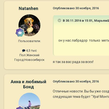
Natanhen
Опубликовано
30 ноября, 2016
В 30.11.2016 в 15:01,
Марьям
он у нас лабрадор только мет
Пользователи.
4,5 тыс
Пол:
Женский
Город:
Новосибирск
я так за вас рада за всех!
Анна и любимый
Опубликовано
30 ноября, 2016
Бонд
Отличные новости. Вы бы уже созд
следующая тема будет "Ура! Монти с