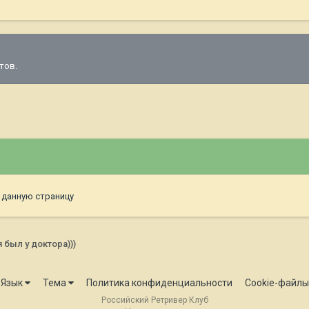
тов.
 данную страницу
 был у доктора)))
Язык
Тема
Политика конфиденциальности
Cookie-файлы
Российский Ретривер Клуб