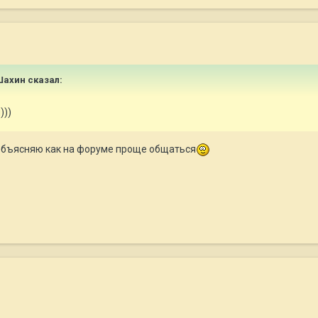
Шахин
сказал:
)))
з объясняю как на форуме проще общаться