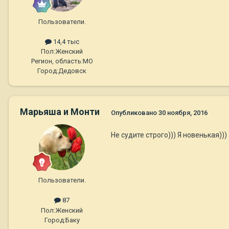
Пользователи.
14,4 тыс
Пол:
Женский
Регион, область:
МО
Город:
Дедовск
Марьяша и Монти
Опубликовано
30 ноября, 2016
Не судите строго))) Я новенькая)))
Пользователи.
87
Пол:
Женский
Город:
Баку