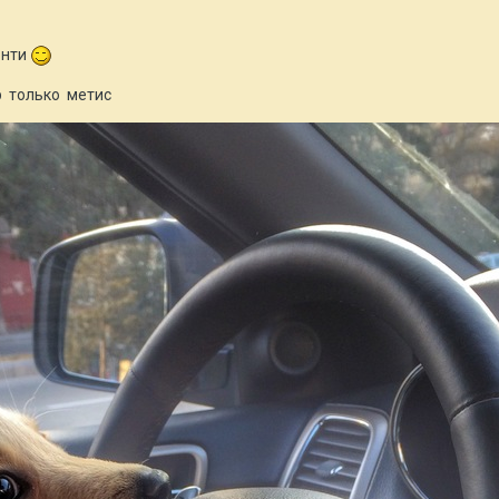
онти
ор только метис