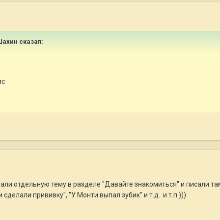
Шахин
сказал:
ис
али отдельную тему в разделе "Давайте знакомиться" и писали там
делали прививку", "У Монти выпал зубик" и т.д. и т.п.)))