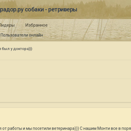
радор.ру собаки - ретриверы
Лидеры
Избранное
Пользователи онлайн
 был у доктора)))
)
от работы и мы посетили ветеринара))) С нашим Монти все в поря