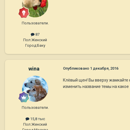
Пользователи.
87
Пол:
Женский
Город:
Баку
wina
Опубликовано
1 декабря, 2016
Клёвый щен! Вы вверху жамкайте к
изменить название темы на какое 
Пользователи.
15,8 тыс
Пол:
Женский
Город:
Москва