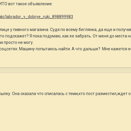
ИТО вот такое объявление:
baki/labrador_v_dobrye_ruki_898899983
лице у пивного магазина. Судя по всему беглянка, да еще и получ
кто подскажет? Я пока подумаю, как ее забрать. От меня до места 
и просто не могу.
 соцсетях. Машину попытаюсь найти. А что дальше? Мне кажется ее 
ылку. Она сказала что списалась с теми,кто пост разместил,ждет о