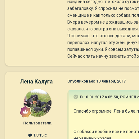
найдена сегодня, т.е. около суто
забегаловку. Я спросила не посмот
сменщице и как только собака поя
Вчера вечером не дождавшись звон
сказала, что завтра она выходная,
Я понимаю, что это все детали, 
переполох напугал эту женщину? Н
попавшиеся руки. Я совсем запута
Сейчас опять начну звонить этой 
Лена Калуга
Опубликовано
10 января, 2017
В 10.01.2017 в 05:50,
РЭЙЧЕЛ
с
Спасибо огромное. Лена была п
Пользователи.
С собакой вообще все не понят
1,8 тыс
нерадивых хозяев.