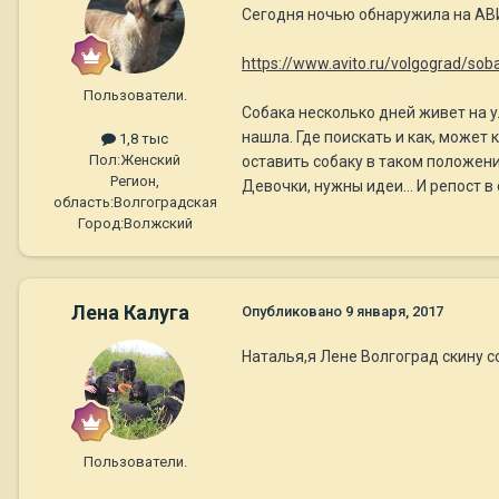
Сегодня ночью обнаружила на АВ
https://www.avito.ru/volgograd/so
Пользователи.
Собака несколько дней живет на у
нашла. Где поискать и как, может 
1,8 тыс
Пол:
Женский
оставить собаку в таком положени
Регион,
Девочки, нужны идеи... И репост в
область:
Волгоградская
Город:
Волжский
Лена Калуга
Опубликовано
9 января, 2017
Наталья,я Лене Волгоград скину сс
Пользователи.