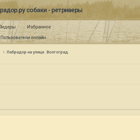
радор.ру собаки - ретриверы
Лидеры
Избранное
Пользователи онлайн
и
Лабрадор на улице. Волгоград.