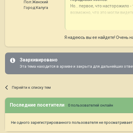
Пол:
Женский
Но... первое, что насторожило
Город:
Калуга
возможно, что это могли видет
Лена видела данное объявление
собака найдена сегодня, т.е. 
приходит в эту забегаловку. Я 
Я надеюсь вы ее найдете! Очень на
сказано, что она позвонит сме
Вчера вечером не дождавшись з
сказала, что завтра она выходн
Я понимаю, что это все детал
Заархивировано
Леной переполох напугал эту же
Эта тема находится в архиве и закрыта для дальнейших отве
первые попавшиеся руки. Я сов
Сейчас опять начну звонить эт
Перейти к списку тем
Последние посетители
0 пользователей онлайн
Ни одного зарегистрированного пользователя не просматривает