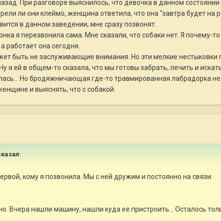
к назад. При разговоре выяснилось, что девочка в данном состоян
рели ли они клеймо, женщина ответила, что она "завтра будет на р
вится в данном заведении, мне сразу позвонят.
ка я перезвонила сама. Мне сказали, что собаки нет. Я почему-то
 а работает она сегодня.
может быть не заслуживающие внимания. Но эти мелкие нестыковки
у я ей в общем-то сказала, что мы готовы забрать, лечить и искат
лась... Но бродяжничающая где-то травмированная лабрадорка не д
женщине и выяснять, что с собакой.
казал:
ервой, кому я позвонила. Мы с ней дружим и постоянно на связи.
но. Вчера нашли машину, нашли куда ее пристроить... Осталось то