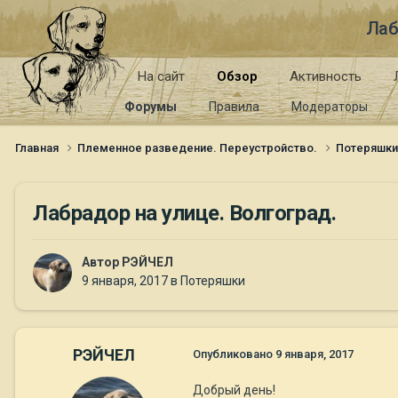
Лаб
На сайт
Обзор
Активность
Форумы
Правила
Модераторы
Главная
Племенное разведение. Переустройство.
Потеряшк
Лабрадор на улице. Волгоград.
Автор
РЭЙЧЕЛ
9 января, 2017
в
Потеряшки
РЭЙЧЕЛ
Опубликовано
9 января, 2017
Добрый день!