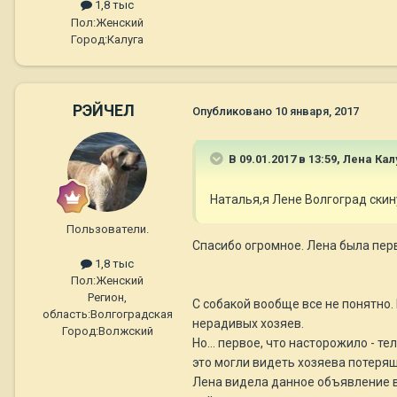
1,8 тыс
Пол:
Женский
Город:
Калуга
РЭЙЧЕЛ
Опубликовано
10 января, 2017
В 09.01.2017 в 13:59,
Лена Кал
Наталья,я Лене Волгоград скину
Пользователи.
Спасибо огромное. Лена была перв
1,8 тыс
Пол:
Женский
Регион,
С собакой вообще все не понятно.
область:
Волгоградская
нерадивых хозяев.
Город:
Волжский
Но... первое, что насторожило - 
это могли видеть хозяева потеряш
Лена видела данное объявление в 