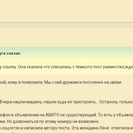
уга
сказал:
 ссылку. Она сказала что списалась с теми,кто пост разместил,жде
ой, кому я позвонила. Мы с ней дружим и постоянно на связи.
 Вчера нашли машину, нашли куда ее пристроить... Осталось тольк
телефон в объявлении на АВИТО не существующий. То есть у объявл
ки. Но дозвониться по этому номеру не возможно.
соцсетях и написала автору поста. Эта женщина Лене ответила и 