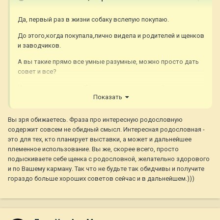
Да, первый раз в жизни собаку вслепую покупаю.
До этого,когда покупала,лично видела и родителей и щенков
и заводчиков.
А вы такие прямо все умные разумные, можно просто дать
совет и все?
И не писать, что я подбираю щенка с интересной
Показать
родословной или неинтересной родословной.
Да и цена имеет значение тоже.
Вы зря обижаетесь. Фраза про интересную родословную
содержит совсем не обидный смысл. Интересная родословная -
Если интересно, можете мою еще одну тему посмотреть, про
это для тех, кто планирует выставки, а может и дальнейшее
ноги щенка(там фото щенка есть),которые я вижу только на
племенное использование. Вы же, скорее всего, просто
фото и не хочу ошибиться!
подыскиваете себе щенка с родословной, желательно здорового
и по Вашему карману. Так что не будьте так обидчивы и получите
гораздо больше хороших советов сейчас и в дальнейшем.)))