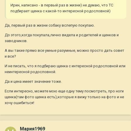
Ирин, написано - в первый раз в жизни) не думаю, что ТС
подбирает щенка с какой-то интересной родословной)
Да, первый раз в жизни собаку вслепую покупаю.
До этого,когда покупала,лично видела и родителей и щенков и
заводчиков.
А вы такие прямо все умные разумные, можно просто дать совет
и все?
И не писать, что я подбираю щенка с интересной родословной или
неинтересной родословной.
Да и цена имеет значение тоже.
Если интересно, можете мою еще одну тему посмотреть, про ноги
щенка(там фото щенка есть),которые я вижу только на фото и не
хочу ошибиться!
Мария1969