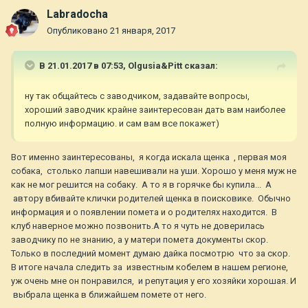
Labradocha
Опубликовано
21 января, 2017
В 21.01.2017 в 07:53,
Olgusia&Pitt
сказал:
ну так общайтесь с заводчиком, задавайте вопросы,
хороший заводчик крайне заинтересован дать вам наиболее
полную информацию. и сам вам все покажет)
Вот именно заинтересованы, я когда искала щенка , первая моя
собака, столько лапши навешивали на уши. Хорошо у меня муж не
как не мог решится на собаку. А то я в горячке бы купила... А
автору вбивайте клички родителей щенка в поисковике. Обычно
информация и о появлении помета и о родителях находится. В
клуб наверное можно позвонить.А то я чуть не доверилась
заводчику по не знанию, а у матери помета документы скор.
Только в последний момент думаю дайка посмотрю что за скор.
В итоге начала следить за известным кобелем в нашем регионе,
уж очень мне он понравился, и репутация у его хозяйки хорошая. И
выбрала щенка в ближайшем помете от него.