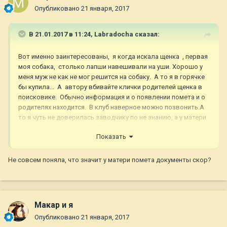
Опубликовано
21 января, 2017
В 21.01.2017 в 11:24,
Labradocha
сказал:
Вот именно заинтересованы, я когда искала щенка , первая
моя собака, столько лапши навешивали на уши. Хорошо у
меня муж не как не мог решится на собаку. А то я в горячке
бы купила... А автору вбивайте клички родителей щенка в
поисковике. Обычно информация и о появлении помета и о
родителях находится. В клуб наверное можно позвонить.А
то я чуть не доверилась заводчику по не знанию, а у матери
помета документы скор. Только в последний момент думаю
Показать
дайка посмотрю что за скор. В итоге начала следить за
известным кобелем в нашем регионе, уж очень мне он
понравился, и репутация у его хозяйки хорошая. И выбрала
Не совсем поняла, что значит у матери помета документы скор?
щенка в ближайшем помете от него.
Макар и я
Опубликовано
21 января, 2017