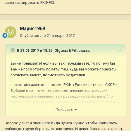
зарегистрирован в РКФ-FCI.
Мария1969
Опубликовано
21 января, 2017
В 21.01.2017 в 18:25,
Olgusia&Pitt
сказал:
вы не понимаете) если вы так переживаете, то почему бы
вам не посмотреть пометы там, куда вы можете приехать,
потискать щенят, посмотреть родителей.
насчет документов - помимо РКФ в России есть еще СКОР и
Добрый мир - тоже типа кинологические организации
местечкового значения) там разведение свободное, "по
любви", что называется. то есть родословные родителей и
щенячка должны быть выданы в РКФ. и питомник должен
Показать
быть зарегистрирован в РКФ-FCI.
Вопрос денег и внешнего вида щенка.Нужно чтобы нравилась
собака,которую берешь на всю жизнь.И денег больших тоже нет,