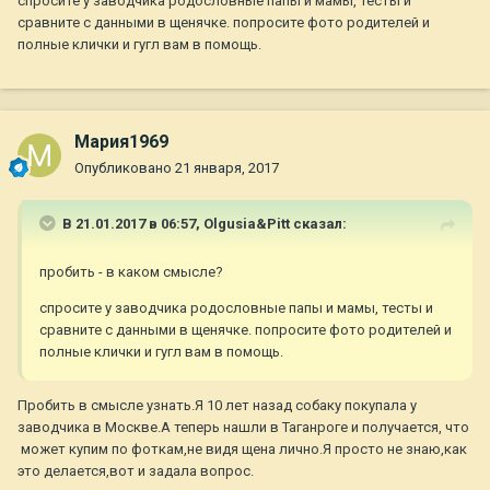
спросите у заводчика родословные папы и мамы, тесты и
сравните с данными в щенячке. попросите фото родителей и
полные клички и гугл вам в помощь.
Мария1969
Опубликовано
21 января, 2017
В 21.01.2017 в 06:57,
Olgusia&Pitt
сказал:
пробить - в каком смысле?
спросите у заводчика родословные папы и мамы, тесты и
сравните с данными в щенячке. попросите фото родителей и
полные клички и гугл вам в помощь.
Пробить в смысле узнать.Я 10 лет назад собаку покупала у
заводчика в Москве.А теперь нашли в Таганроге и получается, что
может купим по фоткам,не видя щена лично.Я просто не знаю,как
это делается,вот и задала вопрос.