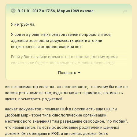
В 21.01.2017 в 17:56,
Мария1969
сказал:
Я не грубила.
Я совета у опытных пользователей попросила и все,
адальше все пошли додумывать деньги это или
нет,интересная родословная или нет.
Если у Вас на улице время кто-то спросит, вы ему время
скажете или будете рассказывать, с какого века люди
начали время измерять.
Показать
Извините, если кому то вдруг стали обидны мои слова.
вы не понимаете) если вы так переживаете, то почему бы вам не
посмотреть пометы там, куда вы можете приехать, потискать
щенят, посмотреть родителей.
насчет документов - помимо РКФ в России есть еще СКОР и
Добрый мир - тоже типа кинологические организации
местечкового значения) там разведение свободное, "по любви",
что называется. то есть родословные родителей и щенячка
должны быть выданы в РКФ. и питомник должен быть