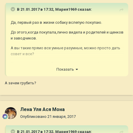
В 21.01.2017 в 17:32,
Мария1969
сказал:
Да, первый раз в жизни собаку вслепую покупаю.
До этого,когда покупала,лично видела и родителей и щенков
и заводчиков.
А вы такие прямо все умные разумные, можно просто дать
совет и все?
И не писать, что я подбираю щенка с интересной
Показать
родословной или неинтересной родословной.
Да и цена имеет значение тоже.
А зачем грубить?
Если интересно, можете мою еще одну тему посмотреть, про
ноги щенка(там фото щенка есть),которые я вижу только на
фото и не хочу ошибиться!
Лена Уля Ася Мона
Опубликовано
21 января, 2017
В 21.01.2017 в 17:32,
Мария1969
сказал: