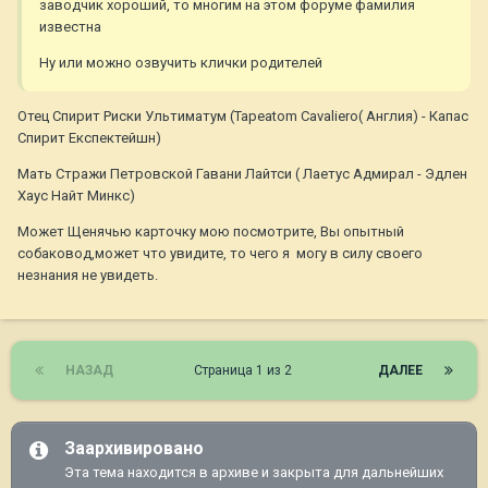
заводчик хороший, то многим на этом форуме фамилия
известна
Ну или можно озвучить клички родителей
Отец Спирит Риски Ультиматум (Tapeatom Cavaliero( Англия) - Капас
Спирит Експектейшн)
Мать Стражи Петровской Гавани Лайтси ( Лаетус Адмирал - Эдлен
Хаус Найт Минкс)
Может Щенячью карточку мою посмотрите, Вы опытный
собаковод,может что увидите, то чего я могу в силу своего
незнания не увидеть.
НАЗАД
Страница 1 из 2
ДАЛЕЕ
Заархивировано
Эта тема находится в архиве и закрыта для дальнейших