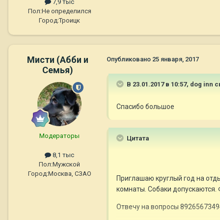
7,9 тыс
Пол:
Не определился
Город:
Троицк
Мисти (Абби и
Опубликовано
25 января, 2017
Семья)
В 23.01.2017 в 10:57,
dog inn
с
Спасибо большое
Модераторы
Цитата
8,1 тыс
Пол:
Мужской
Город:
Москва, СЗАО
Приглашаю круглый год на отд
комнаты. Собаки допускаются. Ф
Отвечу на вопросы 8926567349