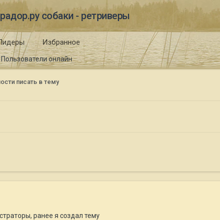
радор.ру собаки - ретриверы
Лидеры
Избранное
Пользователи онлайн
ости писать в тему
траторы, ранее я создал тему