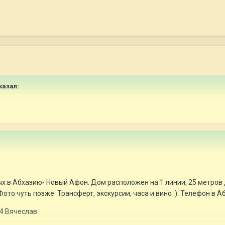
казал:
ых в Абхазию- Новый Афон. Дом расположен на 1 линии, 25 метров
ото чуть позже. Трансферт, экскурсии, часа и вино :). Телефон в Аб
4 Вячеслав