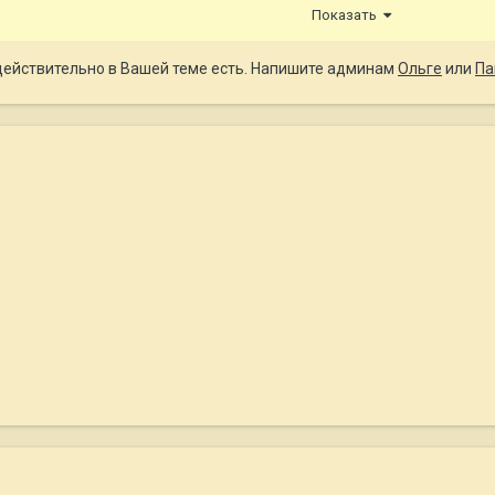
Показать
 действительно в Вашей теме есть. Напишите админам
Ольге
или
Па
 возможность написать ответ. Этому есть какая-то причина? Эта т