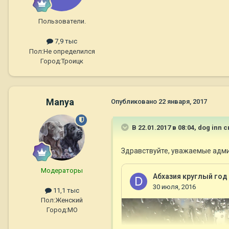
Пользователи.
7,9 тыс
Пол:
Не определился
Город:
Троицк
Manya
Опубликовано
22 января, 2017
В 22.01.2017 в 08:04,
dog inn
с
Здравствуйте, уважаемые адми
Модераторы
11,1 тыс
Пол:
Женский
Город:
МО