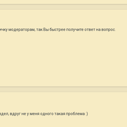
чку модераторам, так Вы быстрее получите ответ на вопрос.
здел, вдруг не у меня одного такая проблема :)