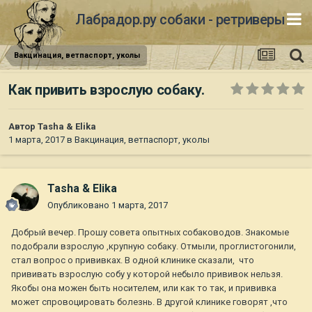
Лабрадор.ру собаки - ретриверы
Вакцинация, ветпаспорт, уколы
Как привить взрослую собаку.
Автор
Tasha & Elika
1 марта, 2017
в
Вакцинация, ветпаспорт, уколы
Tasha & Elika
Опубликовано
1 марта, 2017
Добрый вечер. Прошу совета опытных собаководов. Знакомые
подобрали взрослую ,крупную собаку. Отмыли, проглистогонили,
стал вопрос о прививках. В одной клинике сказали, что
прививать взрослую собу у которой небыло прививок нельзя.
Якобы она можен быть носителем, или как то так, и прививка
может спровоцировать болезнь. В другой клинике говорят ,что