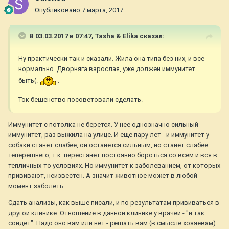
Опубликовано
7 марта, 2017
В 03.03.2017 в 07:47,
Tasha & Elika
сказал:
Ну практически так и сказали. Жила она типа без них, и все
нормально. Дворняга взрослая, уже должен иммунитет
быть(.
.
Ток бешенство посоветовали сделать.
Иммунитет с потолка не берется. У нее однозначно сильный
иммунитет, раз выжила на улице. И еще пару лет - и иммунитет у
собаки станет слабее, он останется сильным, но станет слабее
теперешнего, т.к. перестанет постоянно бороться со всем и вся в
тепличных-то условиях. Но иммунитет к заболеванием, от которых
прививают, неизвестен. А значит животное может в любой
момент заболеть.
Сдать анализы, как выше писали, и по результатам прививаться в
другой клинике. Отношение в данной клинике у врачей - "и так
сойдет". Надо оно вам или нет - решать вам (в смысле хозяевам).